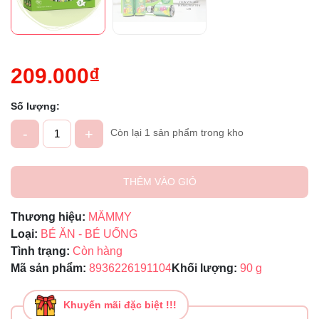
209.000₫
Số lượng:
-
+
Còn lại 1 sản phẩm trong kho
THÊM VÀO GIỎ
Thương hiệu:
MĂMMY
Loại:
BÉ ĂN - BÉ UỐNG
Tình trạng:
Còn hàng
Mã sản phẩm:
8936226191104
Khối lượng:
90 g
Khuyến mãi đặc biệt !!!