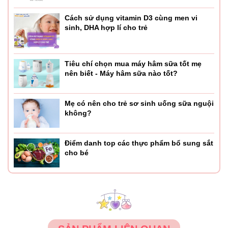
- Giúp bé giảm ốm vặt, tăng đề kháng
Cách sử dụng vitamin D3 cùng men vi
sinh, DHA hợp lí cho trẻ
- 1 muỗng 5ml dầu ăn dặm cá hồi bổ não Mămmy cung cấp
tới 86% Omega 3 và 100% DHA (DHA và EPA) là các acid
béo rất quan trọng đối với sự phát triển trí não, thị giác của
Tiêu chí chọn mua máy hâm sữa tốt mẹ
trẻ sơ sinh và trẻ nhỏ. Bổ sung đầy đủ DHA giúp trẻ phát
nên biết - Máy hâm sữa nào tốt?
triển trí thông minh vượt trội, tăng cường sức đề kháng, ít
khi bị ốm vặt. Ngoài racòn bổ sung vitamin A rất cần thiết
cho thị giác của bé khỏe mạnh, vitamin E&D giúp nâng cao
Mẹ có nên cho trẻ sơ sinh uống sữa nguội
không?
sức đề kháng và chống bệnh còi xương cho bé.
- Dầu cá hồi bổ não Mămmy còn giúp cung cấp dưỡng
Điểm danh top các thực phẩm bổ sung sắt
chất, hỗ trợ phát triển tim mạch đang lớn của con.
cho bé
- Tốt nhất khi dùng kèm với dầu hạt lanh bổ não Mămmy