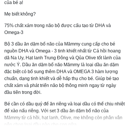
của bé ạ!
Mẹ biết không?
75% chất xám trong não bộ được cấu tạo từ DHA và
Omega-3
Bộ 3 dầu ăn dặm bổ não của Mămmy cung cấp cho bé
nguồn DHA và Omega - 3 tinh khiết nhất từ Cá hồi hoang
dã Na Uy, Hạt lanh Trung Đông và Qủa Olive tốt lành của
nước Ý. Dầu ăn dặm bổ não Mămmy là loại dầu ăn dặm
đặc biệt có bổ sung thêm DHA và OMEGA 3 hàm lượng
chuẩn, dạng tinh khiết và dễ hấp thụ cho bé. Giúp bé tạo
chất xám và phát triển não bộ thông minh ngay từ ngày
đầu tiên trong đời.
Bé cần có dầu quý để ăn riêng và loại dầu có thể chịu nhiệt
để xào nấu riêng. Với set 3 dầu ăn dặm bổ não của
Mămmy từ cá hồi, hạt lanh, Olive, mẹ không còn phân vân
nên chọn loại dầu nào cho con nữa.