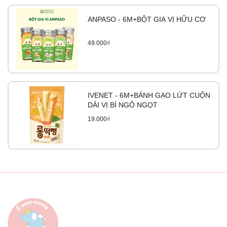
ANPASO - 6M+BỘT GIA VỊ HỮU CƠ
49.000₫
IVENET - 6M+BÁNH GẠO LỨT CUỘN
DÀI VỊ BÍ NGÔ NGỌT
19.000₫