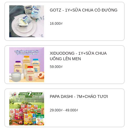
GOTZ - 1Y+SỮA CHUA CÓ ĐƯỜNG
16.000₫
XIDUODONG - 1Y+SỮA CHUA
UỐNG LÊN MEN
59.000₫
PAPA DASHI - 7M+CHÁO TƯƠI
29.000₫ - 49.000₫