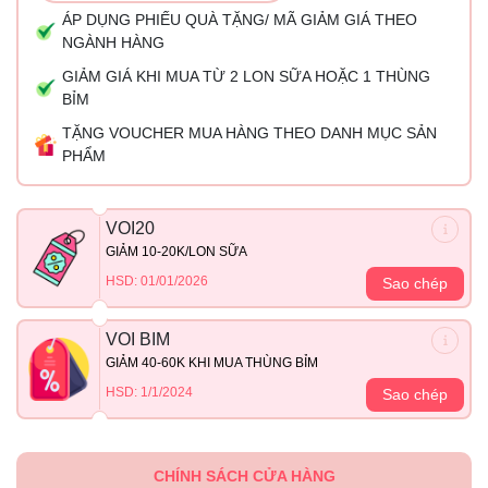
ÁP DỤNG PHIẾU QUÀ TẶNG/ MÃ GIẢM GIÁ THEO
NGÀNH HÀNG
GIẢM GIÁ KHI MUA TỪ 2 LON SỮA HOẶC 1 THÙNG
BỈM
TẶNG VOUCHER MUA HÀNG THEO DANH MỤC SẢN
PHẨM
VOI20
GIẢM 10-20K/LON SỮA
HSD: 01/01/2026
Sao chép
VOI BIM
GIẢM 40-60K KHI MUA THÙNG BỈM
HSD: 1/1/2024
Sao chép
CHÍNH SÁCH CỬA HÀNG