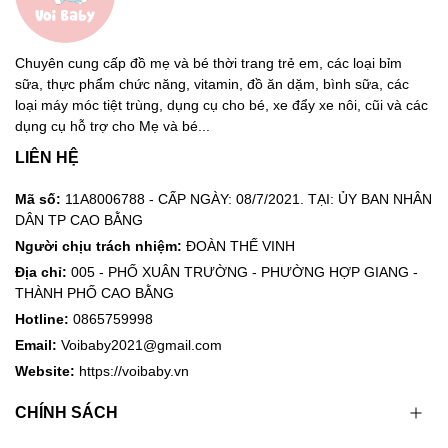
Chuyên cung cấp đồ mẹ và bé thời trang trẻ em, các loại bỉm
sữa, thực phẩm chức năng, vitamin, đồ ăn dặm, bình sữa, các
loại máy móc tiệt trùng, dụng cụ cho bé, xe đẩy xe nôi, cũi và các
dụng cụ hỗ trợ cho Mẹ và bé...
LIÊN HỆ
Mã số:
11A8006788 - CẤP NGÀY: 08/7/2021. TẠI: ỦY BAN NHÂN
DÂN TP CAO BẰNG
Người chịu trách nhiệm:
ĐOÀN THẾ VINH
Địa chỉ:
005 - PHỐ XUÂN TRƯỜNG - PHƯỜNG HỢP GIANG -
THÀNH PHỐ CAO BẰNG
Hotline:
0865759998
Email:
Voibaby2021@gmail.com
Website:
https://voibaby.vn
CHÍNH SÁCH