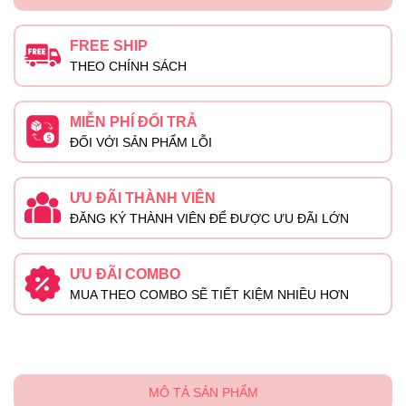
FREE SHIP
THEO CHÍNH SÁCH
MIỄN PHÍ ĐỔI TRẢ
ĐỐI VỚI SẢN PHẨM LỖI
ƯU ĐÃI THÀNH VIÊN
ĐĂNG KÝ THÀNH VIÊN ĐỂ ĐƯỢC ƯU ĐÃI LỚN
ƯU ĐÃI COMBO
MUA THEO COMBO SẼ TIẾT KIỆM NHIỀU HƠN
MÔ TẢ SẢN PHẨM