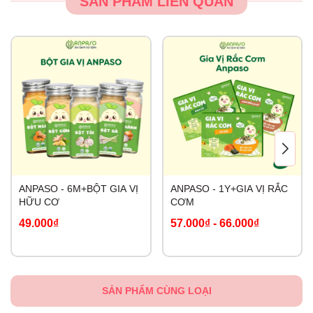
SẢN PHẨM LIÊN QUAN
ANPASO - 6M+BỘT GIA VỊ
ANPASO - 1Y+GIA VỊ RẮC
HỮU CƠ
CƠM
49.000₫
57.000₫
-
66.000₫
SẢN PHẨM CÙNG LOẠI