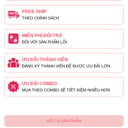
FREE SHIP
THEO CHÍNH SÁCH
MIỄN PHÍ ĐỔI TRẢ
ĐỐI VỚI SẢN PHẨM LỖI
ƯU ĐÃI THÀNH VIÊN
ĐĂNG KÝ THÀNH VIÊN ĐỂ ĐƯỢC ƯU ĐÃI LỚN
ƯU ĐÃI COMBO
MUA THEO COMBO SẼ TIẾT KIỆM NHIỀU HƠN
MÔ TẢ SẢN PHẨM