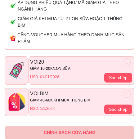
ÁP DỤNG PHIẾU QUÀ TẶNG/ MÃ GIẢM GIÁ THEO
NGÀNH HÀNG
GIẢM GIÁ KHI MUA TỪ 2 LON SỮA HOẶC 1 THÙNG
BỈM
TẶNG VOUCHER MUA HÀNG THEO DANH MỤC SẢN
PHẨM
VOI20
GIẢM 10-20K/LON SỮA
HSD: 01/01/2026
Sao chép
VOI BIM
GIẢM 40-60K KHI MUA THÙNG BỈM
HSD: 1/1/2024
Sao chép
CHÍNH SÁCH CỬA HÀNG