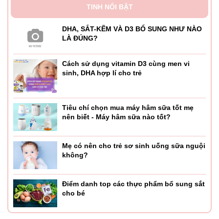
TINH NỔI BẬT
DHA, SẮT-KẼM VÀ D3 BỔ SUNG NHƯ NÀO
LÀ ĐÚNG?
Cách sử dụng vitamin D3 cùng men vi
sinh, DHA hợp lí cho trẻ
Tiêu chí chọn mua máy hâm sữa tốt mẹ
nên biết - Máy hâm sữa nào tốt?
Mẹ có nên cho trẻ sơ sinh uống sữa nguội
không?
Điểm danh top các thực phẩm bổ sung sắt
cho bé