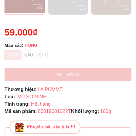
59.000₫
Màu sắc:
HỒNG
HỒNG
NÂU
GHI
HẾT HÀNG
Thương hiệu:
LA POMME
Loại:
MŨ SƠ SINH
Tình trạng:
Hết hàng
Mã sản phẩm:
80019001022T
Khối lượng:
100g
Khuyến mãi đặc biệt !!!