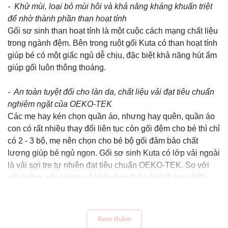
- Khử mùi, loại bỏ mùi hôi và khả năng kháng khuẩn triệt
để nhờ thành phần than hoạt tính
Gối sơ sinh than hoạt tính là một cuộc cách mạng chất liệu
trong ngành đệm. Bên trong ruột gối Kuta có than hoạt tính
giúp bé có một giấc ngủ dễ chịu, đặc biệt khả năng hút ẩm
giúp gối luôn thông thoáng.
- An toàn tuyệt đối cho làn da, chất liệu vải đạt tiêu chuẩn
nghiêm ngặt của OEKO-TEK
Các mẹ hay kén chọn quần áo, nhưng hay quên, quần áo
con có rất nhiều thay đổi liên tục còn gối đệm cho bé thì chỉ
có 2 - 3 bộ, mẹ nên chọn cho bé bộ gối đảm bảo chất
lượng giúp bé ngủ ngon. Gối sơ sinh Kuta có lớp vải ngoài
là vải sợi tre tự nhiên đạt tiêu chuẩn OEKO-TEK. So với
vải cotton, vải sợi tre có khả năng thấm hút tốt hơn 60%
tức gấp 3 – 4 lần loại cotton 100%. Chính vì thế loại vải
này có khả năng thấm hút mồ hôi, độ ẩm cực tốt.
Xem thêm
- Ruột đệm có cao su non + than tre hoạt tính giúp đệm có