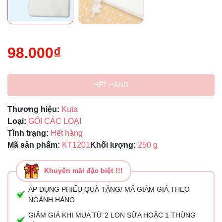
98.000₫
HẾT HÀNG
Thương hiệu:
Kuta
Loại:
GỐI CÁC LOẠI
Tình trạng:
Hết hàng
Mã sản phẩm:
KT1201
Khối lượng:
250 g
Khuyến mãi đặc biệt !!!
ÁP DỤNG PHIẾU QUÀ TẶNG/ MÃ GIẢM GIÁ THEO
NGÀNH HÀNG
GIẢM GIÁ KHI MUA TỪ 2 LON SỮA HOẶC 1 THÙNG