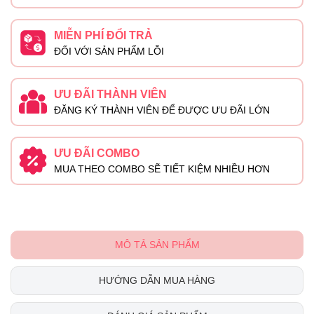
MIỄN PHÍ ĐỔI TRẢ
ĐỐI VỚI SẢN PHẨM LỖI
ƯU ĐÃI THÀNH VIÊN
ĐĂNG KÝ THÀNH VIÊN ĐỂ ĐƯỢC ƯU ĐÃI LỚN
ƯU ĐÃI COMBO
MUA THEO COMBO SẼ TIẾT KIỆM NHIỀU HƠN
MÔ TẢ SẢN PHẨM
HƯỚNG DẪN MUA HÀNG