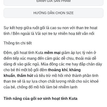
ĐÁNH GIÁ SẢN PHẨM
HƯỚNG DẪN CHỌN SIZE
Sự kết hợp giữa ruột gối là cao su non với than tre hoạt
tính / Bên ngoài là Vải sợi tre tự nhiên hoạ tiết vân nổi
Thông tin chi tiết
​Đệm, gối hoạt tính Kuta
mềm mại
giảm áp lực tỳ nén ở
điểm tiếp xúc mang đến cảm giác dễ chịu, thoải mái dễ
dàng đi vào giấc ngủ. Mùa đông các mẹ hay đắp chăn dày
cho bé thì một bộ gối đệm
thoáng khí
,
kháng
khuẩn
,
thấm hút
và tiêu trừ mồ hôi nhờ thành phần tinh
than tre sẽ là sự lựa chọn chất lượng nhất cho sức khoẻ
của bé, chống đổ mồ hôi làm bé nhiễm lạnh
Tính năng của gối sơ sinh hoạt tính Kuta