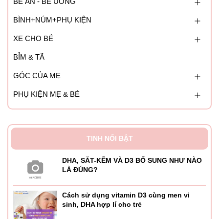
BÉ ĂN - BÉ UỐNG
BÌNH+NÚM+PHỤ KIỆN
XE CHO BÉ
BỈM & TÃ
GÓC CỦA MẸ
PHỤ KIỆN MẸ & BÉ
TINH NỔI BẬT
DHA, SẮT-KẼM VÀ D3 BỔ SUNG NHƯ NÀO
LÀ ĐÚNG?
Cách sử dụng vitamin D3 cùng men vi
sinh, DHA hợp lí cho trẻ