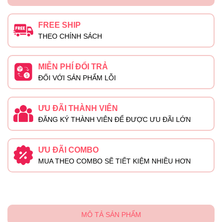
FREE SHIP
THEO CHÍNH SÁCH
MIỄN PHÍ ĐỔI TRẢ
ĐỐI VỚI SẢN PHẨM LỖI
ƯU ĐÃI THÀNH VIÊN
ĐĂNG KÝ THÀNH VIÊN ĐỂ ĐƯỢC ƯU ĐÃI LỚN
ƯU ĐÃI COMBO
MUA THEO COMBO SẼ TIẾT KIỆM NHIỀU HƠN
MÔ TẢ SẢN PHẨM