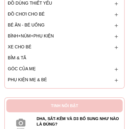
ĐỒ DÙNG THIẾT YẾU
ĐỒ CHƠI CHO BÉ
BÉ ĂN - BÉ UỐNG
BÌNH+NÚM+PHỤ KIỆN
XE CHO BÉ
BỈM & TÃ
GÓC CỦA MẸ
PHỤ KIỆN MẸ & BÉ
TINH NỔI BẬT
DHA, SẮT-KẼM VÀ D3 BỔ SUNG NHƯ NÀO
LÀ ĐÚNG?