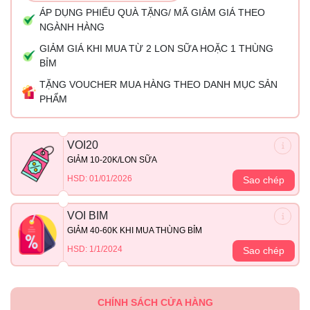
ÁP DỤNG PHIẾU QUÀ TẶNG/ MÃ GIẢM GIÁ THEO
NGÀNH HÀNG
GIẢM GIÁ KHI MUA TỪ 2 LON SỮA HOẶC 1 THÙNG
BỈM
TẶNG VOUCHER MUA HÀNG THEO DANH MỤC SẢN
PHẨM
VOI20
GIẢM 10-20K/LON SỮA
HSD: 01/01/2026
Sao chép
VOI BIM
GIẢM 40-60K KHI MUA THÙNG BỈM
HSD: 1/1/2024
Sao chép
CHÍNH SÁCH CỬA HÀNG