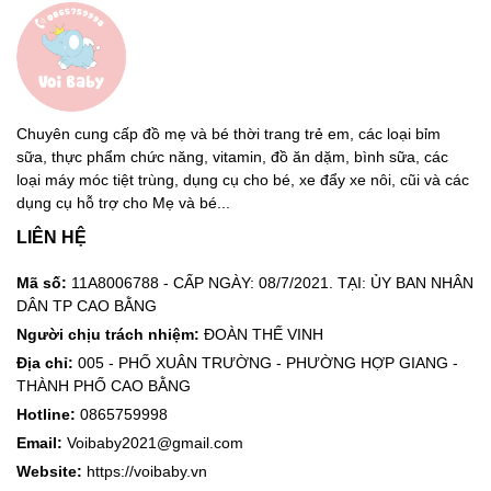
Chuyên cung cấp đồ mẹ và bé thời trang trẻ em, các loại bỉm
sữa, thực phẩm chức năng, vitamin, đồ ăn dặm, bình sữa, các
loại máy móc tiệt trùng, dụng cụ cho bé, xe đẩy xe nôi, cũi và các
dụng cụ hỗ trợ cho Mẹ và bé...
LIÊN HỆ
Mã số:
11A8006788 - CẤP NGÀY: 08/7/2021. TẠI: ỦY BAN NHÂN
DÂN TP CAO BẰNG
Người chịu trách nhiệm:
ĐOÀN THẾ VINH
Địa chỉ:
005 - PHỐ XUÂN TRƯỜNG - PHƯỜNG HỢP GIANG -
THÀNH PHỐ CAO BẰNG
Hotline:
0865759998
Email:
Voibaby2021@gmail.com
Website:
https://voibaby.vn