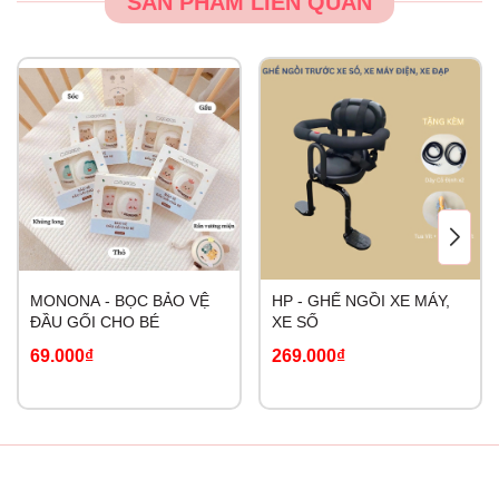
SẢN PHẨM LIÊN QUAN
MONONA - BỌC BẢO VỆ
HP - GHẾ NGỒI XE MÁY,
ĐẦU GỐI CHO BÉ
XE SỐ
69.000₫
269.000₫