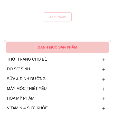
Khi bạn muốn mở khóa, chỉ cần kéo nút ở giữa khóa và ấn
nút trong ở phía bên dưới là được.
Xem thêm
DANH MỤC SẢN PHẨM
THỜI TRANG CHO BÉ
ĐỒ SƠ SINH
SỮA & DINH DƯỠNG
MÁY MÓC THIẾT YẾU
HÓA MỸ PHẨM
VITAMIN & SỨC KHỎE