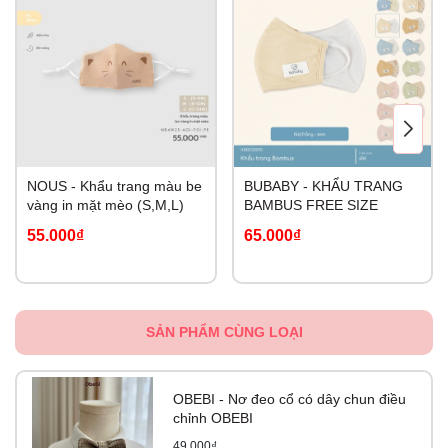
nên sử dụng lớp vải phủ lên mũ hoặc xe đẩy để bé dễ
dàng hít thở và hạn chế nguy cơ tiếp xúc với virus, vi
khuẩn.
Khẩu trang gấu Pigeon có thể sử dụng được cho bé từ 1
tuổi đến 6 tuổi
3.2 Cách đeo khẩu trang cho bé
NOUS - Khẩu trang màu be
BUBABY - KHẨU TRANG
Ba mẹ cần đeo khẩu trang cho bé đúng cách để khẩu trang
vàng in mặt mèo (S,M,L)
BAMBUS FREE SIZE
ôm vừa vặn khuôn mặt, tạo sự thoải mái và ngăn bụi bẩn,
55.000₫
65.000₫
vi khuẩn tốt nhất, cụ thể như sau:
Đeo 2 quai khẩu trang vào tai bé.
Chỉnh lại vị trí khẩu trang để các đường mép ôm khít, vừa
SẢN PHẨM CÙNG LOẠI
vặn với khuôn mặt.
Bỏ khẩu trang ra sau khi đeo liên tục trong thời gian dài để
OBEBI - Nơ đeo cổ có dây chun điều
bé hít thở dễ dàng hơn.
chỉnh OBEBI
49.000₫