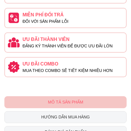
MIỄN PHÍ ĐỔI TRẢ
ĐỐI VỚI SẢN PHẨM LỖI
ƯU ĐÃI THÀNH VIÊN
ĐĂNG KÝ THÀNH VIÊN ĐỂ ĐƯỢC ƯU ĐÃI LỚN
ƯU ĐÃI COMBO
MUA THEO COMBO SẼ TIẾT KIỆM NHIỀU HƠN
MÔ TẢ SẢN PHẨM
HƯỚNG DẪN MUA HÀNG