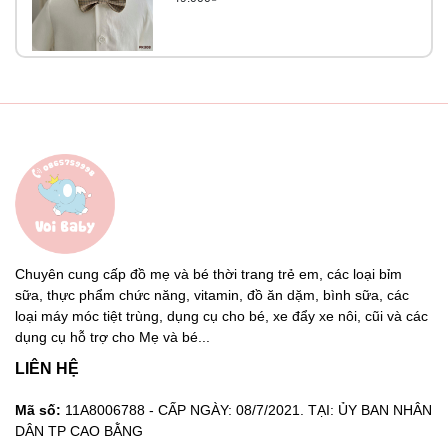
Khẩu trang sau khi dùng xong, cần tháo ra từ quai đeo và
bỏ vào thùng rác, sau đó vệ sinh tay bằng dung dịch khử
khuẩn để phòng ngừa dịch bệnh.
Khẩu trang Pigeon cần đeo đúng cách, ôm vừa vặn khuôn
mặt bé để tạo sự thoải mái và ngăn bụi bẩn, vi khuẩn tốt
nhất
Lưu ý:
Không nên cho bé đeo khẩu trang gấu Pigeon khi bé đang
ngủ nếu không có sự giám sát của người lớn.
Chuyên cung cấp đồ mẹ và bé thời trang trẻ em, các loại bỉm
Không nên sử dụng khẩu trang gấu cho trẻ gặp các vấn đề
sữa, thực phẩm chức năng, vitamin, đồ ăn dặm, bình sữa, các
về hô hấp.
loại máy móc tiệt trùng, dụng cụ cho bé, xe đẩy xe nôi, cũi và các
dụng cụ hỗ trợ cho Mẹ và bé...
Nếu trong và sau khi sử dụng khẩu trang, bé gặp tình trạng
LIÊN HỆ
kích ứng, da đỏ, sưng, ngứa thì nên ngưng sử dụng và hỏi
ý kiến bác sĩ.
Mã số:
11A8006788 - CẤP NGÀY: 08/7/2021. TẠI: ỦY BAN NHÂN
DÂN TP CAO BẰNG
3.3 Cách bảo quản