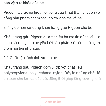
bảo vệ sức khỏe của bé.
Pigeon là thương hiệu nổi tiếng của Nhật Bản, chuyên về
dòng sản phẩm chăm sóc, hỗ trợ cho mẹ và bé
2. 4 lý do nên sử dụng khẩu trang gấu Pigeon cho bé
Khẩu trang gấu Pigeon được nhiều ba mẹ tin dùng và lựa
chọn sử dụng cho bé yêu bởi sản phẩm sở hữu những ưu
điểm nổi trội như sau:
2.1 Chất liệu lành tính với da bé
Khẩu trang gấu Pigeon gồm 3 lớp với chất liệu
polypropylene, polyurethane, nylon. Đây là những chất liệu
an toàn cho làn da của bé, đồng thời giúp tăng cường khả
năng bảo vệ, hạn chế sự xâm nhập của khói bụi, vi khuẩn,
virus.
Sản phẩm còn được làm từ chất liệu vải không dệt mềm
Xem thêm
mại và đã được khử trùng nghiêm ngặt. Chất liệu thân