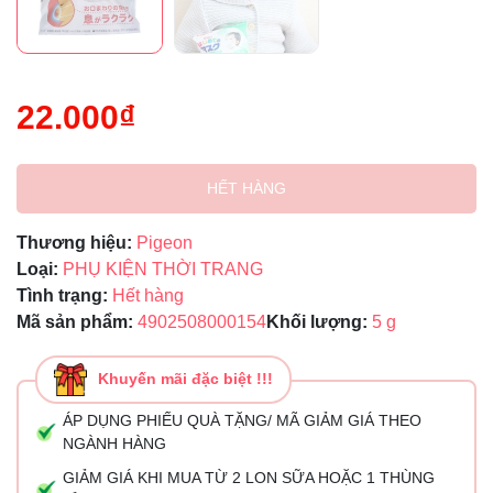
22.000₫
HẾT HÀNG
Thương hiệu:
Pigeon
Loại:
PHỤ KIỆN THỜI TRANG
Tình trạng:
Hết hàng
Mã sản phẩm:
4902508000154
Khối lượng:
5 g
Khuyến mãi đặc biệt !!!
ÁP DỤNG PHIẾU QUÀ TẶNG/ MÃ GIẢM GIÁ THEO
NGÀNH HÀNG
GIẢM GIÁ KHI MUA TỪ 2 LON SỮA HOẶC 1 THÙNG