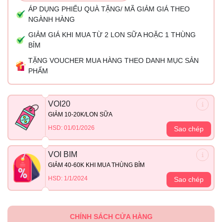
ÁP DỤNG PHIẾU QUÀ TẶNG/ MÃ GIẢM GIÁ THEO
NGÀNH HÀNG
GIẢM GIÁ KHI MUA TỪ 2 LON SỮA HOẶC 1 THÙNG
BỈM
TẶNG VOUCHER MUA HÀNG THEO DANH MỤC SẢN
PHẨM
VOI20
GIẢM 10-20K/LON SỮA
HSD: 01/01/2026
Sao chép
VOI BIM
GIẢM 40-60K KHI MUA THÙNG BỈM
HSD: 1/1/2024
Sao chép
CHÍNH SÁCH CỬA HÀNG