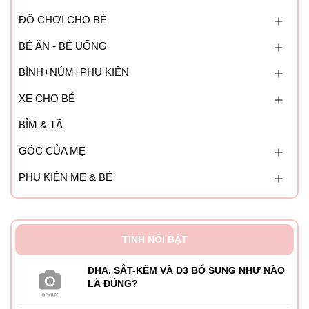
ĐỒ CHƠI CHO BÉ
BÉ ĂN - BÉ UỐNG
BÌNH+NÚM+PHỤ KIỆN
XE CHO BÉ
BỈM & TÃ
GÓC CỦA MẸ
PHỤ KIỆN MẸ & BÉ
TINH NỔI BẬT
DHA, SẮT-KẼM VÀ D3 BỔ SUNG NHƯ NÀO
LÀ ĐÚNG?