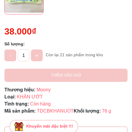
38.000₫
Số lượng:
-
+
Còn lại 21 sản phẩm trong kho
THÊM VÀO GIỎ
Thương hiệu:
Moony
Loại:
KHĂN ƯỚT
Tình trạng:
Còn hàng
Mã sản phẩm:
TDCBKHANUOT
Khối lượng:
76 g
Khuyến mãi đặc biệt !!!