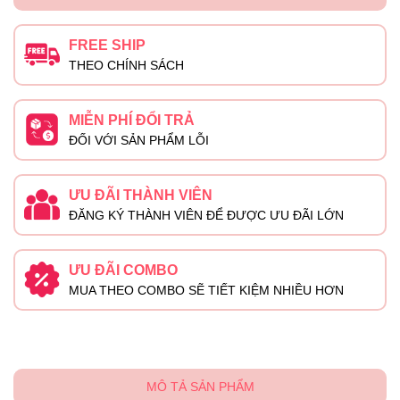
FREE SHIP
THEO CHÍNH SÁCH
MIỄN PHÍ ĐỔI TRẢ
ĐỐI VỚI SẢN PHẨM LỖI
ƯU ĐÃI THÀNH VIÊN
ĐĂNG KÝ THÀNH VIÊN ĐỂ ĐƯỢC ƯU ĐÃI LỚN
ƯU ĐÃI COMBO
MUA THEO COMBO SẼ TIẾT KIỆM NHIỀU HƠN
MÔ TẢ SẢN PHẨM