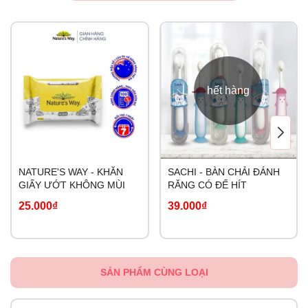
hết hàng
NATURE'S WAY - KHĂN
SACHI - BÀN CHẢI ĐÁNH
GIẤY ƯỚT KHÔNG MÙI
RĂNG CÓ ĐẾ HÍT
25.000₫
39.000₫
SẢN PHẨM CÙNG LOẠI