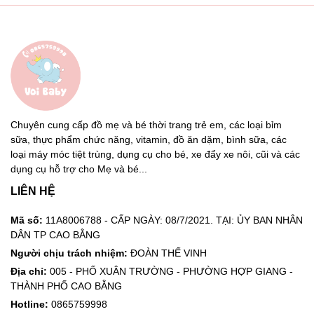
Chuyên cung cấp đồ mẹ và bé thời trang trẻ em, các loại bỉm
sữa, thực phẩm chức năng, vitamin, đồ ăn dặm, bình sữa, các
loại máy móc tiệt trùng, dụng cụ cho bé, xe đẩy xe nôi, cũi và các
dụng cụ hỗ trợ cho Mẹ và bé...
LIÊN HỆ
Mã số:
11A8006788 - CẤP NGÀY: 08/7/2021. TẠI: ỦY BAN NHÂN
DÂN TP CAO BẰNG
Người chịu trách nhiệm:
ĐOÀN THẾ VINH
Địa chỉ:
005 - PHỐ XUÂN TRƯỜNG - PHƯỜNG HỢP GIANG -
THÀNH PHỐ CAO BẰNG
Hotline:
0865759998