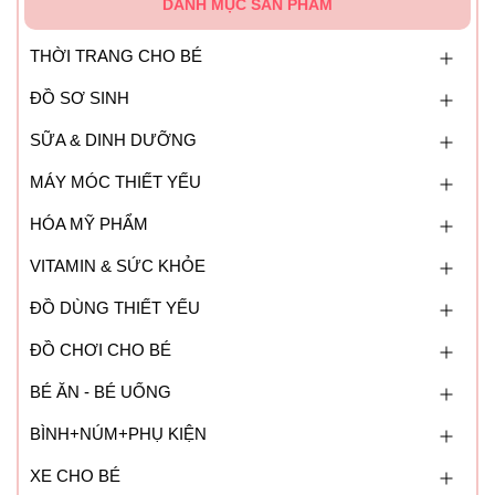
DANH MỤC SẢN PHẨM
THỜI TRANG CHO BÉ
ĐỒ SƠ SINH
SỮA & DINH DƯỠNG
MÁY MÓC THIẾT YẾU
HÓA MỸ PHẨM
VITAMIN & SỨC KHỎE
ĐỒ DÙNG THIẾT YẾU
ĐỒ CHƠI CHO BÉ
BÉ ĂN - BÉ UỐNG
BÌNH+NÚM+PHỤ KIỆN
XE CHO BÉ