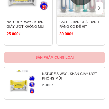
NATURE'S WAY - KHĂN
SACHI - BÀN CHẢI ĐÁNH
GIẤY ƯỚT KHÔNG MÙI
RĂNG CÓ ĐẾ HÍT
25.000₫
39.000₫
SẢN PHẨM CÙNG LOẠI
NATURE'S WAY - KHĂN GIẤY ƯỚT
KHÔNG MÙI
25.000₫