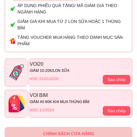
ÁP DỤNG PHIẾU QUÀ TẶNG/ MÃ GIẢM GIÁ THEO
NGÀNH HÀNG
GIẢM GIÁ KHI MUA TỪ 2 LON SỮA HOẶC 1 THÙNG
BỈM
TẶNG VOUCHER MUA HÀNG THEO DANH MỤC SẢN
PHẨM
VOI20
GIẢM 10-20K/LON SỮA
HSD: 01/01/2026
Sao chép
VOI BIM
GIẢM 40-60K KHI MUA THÙNG BỈM
HSD: 1/1/2024
Sao chép
CHÍNH SÁCH CỬA HÀNG