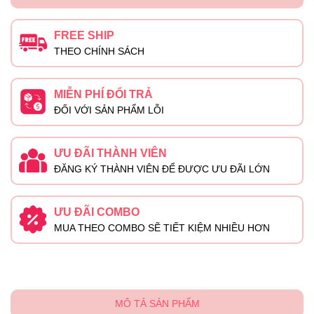
FREE SHIP
THEO CHÍNH SÁCH
MIỄN PHÍ ĐỔI TRẢ
ĐỐI VỚI SẢN PHẨM LỖI
ƯU ĐÃI THÀNH VIÊN
ĐĂNG KÝ THÀNH VIÊN ĐỂ ĐƯỢC ƯU ĐÃI LỚN
ƯU ĐÃI COMBO
MUA THEO COMBO SẼ TIẾT KIỆM NHIỀU HƠN
MÔ TẢ SẢN PHẨM