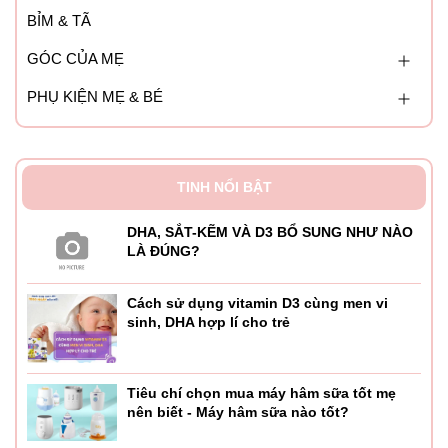
BỈM & TÃ
GÓC CỦA MẸ
PHỤ KIỆN MẸ & BÉ
TINH NỔI BẬT
DHA, SẮT-KẼM VÀ D3 BỔ SUNG NHƯ NÀO
LÀ ĐÚNG?
Cách sử dụng vitamin D3 cùng men vi
sinh, DHA hợp lí cho trẻ
Tiêu chí chọn mua máy hâm sữa tốt mẹ
nên biết - Máy hâm sữa nào tốt?