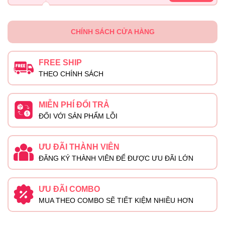
CHÍNH SÁCH CỬA HÀNG
FREE SHIP
THEO CHÍNH SÁCH
MIỄN PHÍ ĐỔI TRẢ
ĐỐI VỚI SẢN PHẨM LỖI
ƯU ĐÃI THÀNH VIÊN
ĐĂNG KÝ THÀNH VIÊN ĐỂ ĐƯỢC ƯU ĐÃI LỚN
ƯU ĐÃI COMBO
MUA THEO COMBO SẼ TIẾT KIỆM NHIỀU HƠN