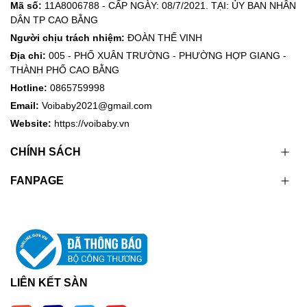
Mã số:
11A8006788 - CẤP NGÀY: 08/7/2021. TẠI: ỦY BAN NHÂN
DÂN TP CAO BẰNG
Người chịu trách nhiệm:
ĐOÀN THẾ VINH
Địa chỉ:
005 - PHỐ XUÂN TRƯỜNG - PHƯỜNG HỢP GIANG -
THÀNH PHỐ CAO BẰNG
Hotline:
0865759998
Email:
Voibaby2021@gmail.com
Website:
https://voibaby.vn
CHÍNH SÁCH
FANPAGE
LIÊN KẾT SÀN