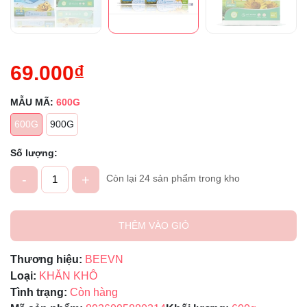
69.000₫
MẪU MÃ:
600G
600G
900G
Số lượng:
-
+
Còn lại 24 sản phẩm trong kho
THÊM VÀO GIỎ
Thương hiệu:
BEEVN
Loại:
KHĂN KHÔ
Tình trạng:
Còn hàng