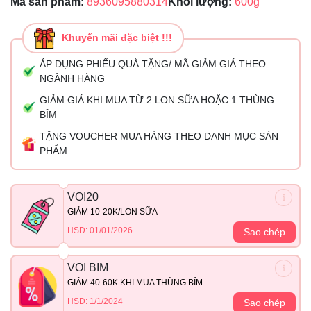
Mã sản phẩm:
8936095880314
Khối lượng:
600g
Khuyến mãi đặc biệt !!!
ÁP DỤNG PHIẾU QUÀ TẶNG/ MÃ GIẢM GIÁ THEO
NGÀNH HÀNG
GIẢM GIÁ KHI MUA TỪ 2 LON SỮA HOẶC 1 THÙNG
BỈM
TẶNG VOUCHER MUA HÀNG THEO DANH MỤC SẢN
PHẨM
VOI20
GIẢM 10-20K/LON SỮA
HSD: 01/01/2026
Sao chép
VOI BIM
GIẢM 40-60K KHI MUA THÙNG BỈM
HSD: 1/1/2024
Sao chép