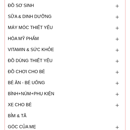
ĐỒ SƠ SINH
SỮA & DINH DƯỠNG
MÁY MÓC THIẾT YẾU
HÓA MỸ PHẨM
VITAMIN & SỨC KHỎE
ĐỒ DÙNG THIẾT YẾU
ĐỒ CHƠI CHO BÉ
BÉ ĂN - BÉ UỐNG
BÌNH+NÚM+PHỤ KIỆN
XE CHO BÉ
BỈM & TÃ
GÓC CỦA MẸ