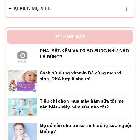
PHỤ KIỆN MẸ & BÉ
TINH NỔI BẬT
DHA, SẮT-KẼM VÀ D3 BỔ SUNG NHƯ NÀO
LÀ ĐÚNG?
Cách sử dụng vitamin D3 cùng men vi
sinh, DHA hợp lí cho trẻ
Tiêu chí chọn mua máy hâm sữa tốt mẹ
nên biết - Máy hâm sữa nào tốt?
Mẹ có nên cho trẻ sơ sinh uống sữa nguội
không?