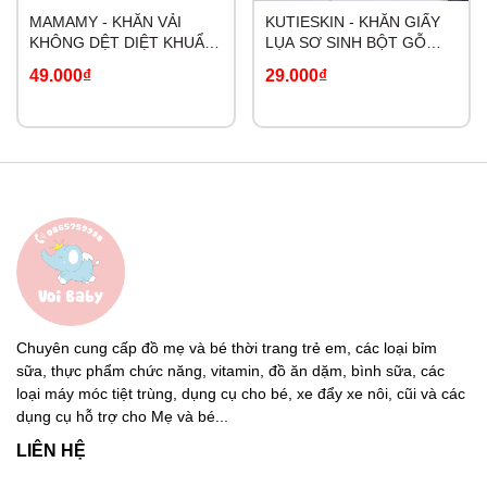
MAMAMY - KHĂN VẢI
KUTIESKIN - KHĂN GIẤY
KHÔNG DỆT DIỆT KHUẨN
LỤA SƠ SINH BỘT GỖ
TIA CỰC TÍM
CAO CẤP
49.000₫
29.000₫
Chuyên cung cấp đồ mẹ và bé thời trang trẻ em, các loại bỉm
sữa, thực phẩm chức năng, vitamin, đồ ăn dặm, bình sữa, các
loại máy móc tiệt trùng, dụng cụ cho bé, xe đẩy xe nôi, cũi và các
dụng cụ hỗ trợ cho Mẹ và bé...
LIÊN HỆ