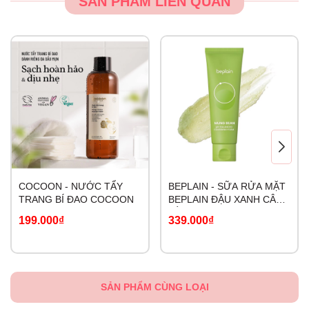
SẢN PHẨM LIÊN QUAN
COCOON - NƯỚC TẨY
BEPLAIN - SỮA RỬA MẶT
TRANG BÍ ĐAO COCOON
BEPLAIN ĐẬU XANH CÂN
BẰNG ĐỘ PH 160ml
199.000₫
339.000₫
SẢN PHẨM CÙNG LOẠI