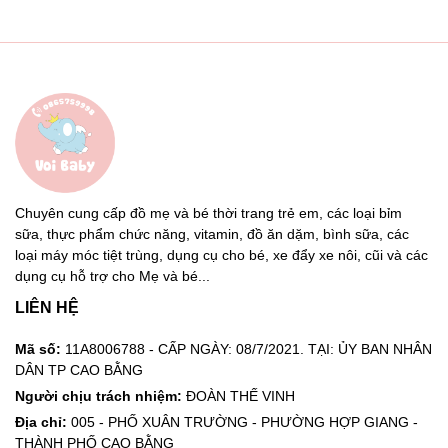
Chuyên cung cấp đồ mẹ và bé thời trang trẻ em, các loại bỉm
sữa, thực phẩm chức năng, vitamin, đồ ăn dặm, bình sữa, các
loại máy móc tiệt trùng, dụng cụ cho bé, xe đẩy xe nôi, cũi và các
dụng cụ hỗ trợ cho Mẹ và bé...
LIÊN HỆ
Mã số:
11A8006788 - CẤP NGÀY: 08/7/2021. TẠI: ỦY BAN NHÂN
DÂN TP CAO BẰNG
Người chịu trách nhiệm:
ĐOÀN THẾ VINH
Địa chỉ:
005 - PHỐ XUÂN TRƯỜNG - PHƯỜNG HỢP GIANG -
THÀNH PHỐ CAO BẰNG