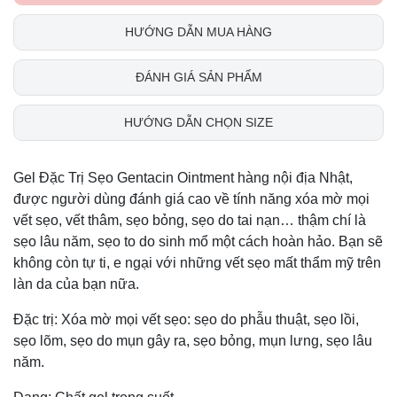
HƯỚNG DẪN MUA HÀNG
ĐÁNH GIÁ SẢN PHẨM
HƯỚNG DẪN CHỌN SIZE
Gel Đặc Trị Sẹo Gentacin Ointment hàng nội địa Nhật,
được người dùng đánh giá cao về tính năng xóa mờ mọi
vết sẹo, vết thâm, sẹo bỏng, sẹo do tai nạn… thậm chí là
sẹo lâu năm, sẹo to do sinh mổ một cách hoàn hảo. Bạn sẽ
không còn tự ti, e ngại với những vết sẹo mất thẩm mỹ trên
làn da của bạn nữa.
Đặc trị: Xóa mờ mọi vết sẹo: sẹo do phẫu thuật, sẹo lồi,
sẹo lõm, sẹo do mụn gây ra, sẹo bỏng, mụn lưng, sẹo lâu
năm.