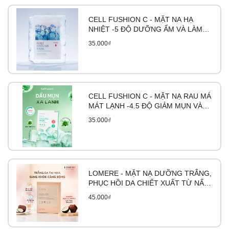
CELL FUSHION C - MẶT NA HẠ
NHIỆT -5 ĐỘ DƯỠNG ẨM VÀ LÀM
DỊU DA FIRST COOLING MASK
35.000₫
CELL FUSHION C - MẶT NẠ RAU MÁ
MÁT LẠNH -4.5 ĐỘ GIẢM MỤN VÀ
LÀM DỊU DA CICA COOLING MASK
35.000₫
LOMERE - MẶT NẠ DƯỠNG TRẮNG,
PHỤC HỒI DA CHIẾT XUẤT TỪ NẤM
TRUFFLE
45.000₫