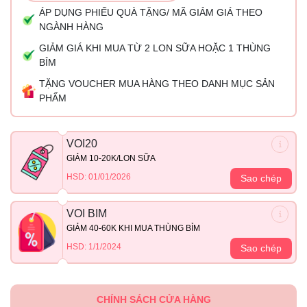
ÁP DỤNG PHIẾU QUÀ TẶNG/ MÃ GIẢM GIÁ THEO
NGÀNH HÀNG
GIẢM GIÁ KHI MUA TỪ 2 LON SỮA HOẶC 1 THÙNG
BỈM
TẶNG VOUCHER MUA HÀNG THEO DANH MỤC SẢN
PHẨM
VOI20
GIẢM 10-20K/LON SỮA
HSD: 01/01/2026
Sao chép
VOI BIM
GIẢM 40-60K KHI MUA THÙNG BỈM
HSD: 1/1/2024
Sao chép
CHÍNH SÁCH CỬA HÀNG