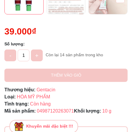
39.000₫
Số lượng:
-
+
Còn lại 14 sản phẩm trong kho
THÊM VÀO GIỎ
Thương hiệu:
Gentacin
Loại:
HÓA MỸ PHẨM
Tình trạng:
Còn hàng
Mã sản phẩm:
04987120263071
Khối lượng:
10 g
Khuyến mãi đặc biệt !!!