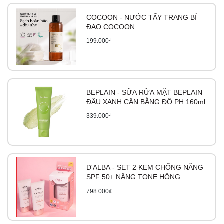
COCOON - NƯỚC TẨY TRANG BÍ
ĐAO COCOON
199.000₫
BEPLAIN - SỮA RỬA MẶT BEPLAIN
ĐẬU XANH CÂN BẰNG ĐỘ PH 160ml
339.000₫
D'ALBA - SET 2 KEM CHỐNG NẮNG
SPF 50+ NÂNG TONE HỒNG
WATERFULL TONE-UP SUNCREAM
798.000₫
50ML