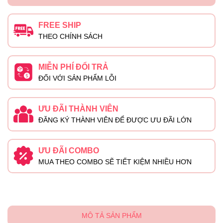
FREE SHIP
THEO CHÍNH SÁCH
MIỄN PHÍ ĐỔI TRẢ
ĐỐI VỚI SẢN PHẨM LỖI
ƯU ĐÃI THÀNH VIÊN
ĐĂNG KÝ THÀNH VIÊN ĐỂ ĐƯỢC ƯU ĐÃI LỚN
ƯU ĐÃI COMBO
MUA THEO COMBO SẼ TIẾT KIỆM NHIỀU HƠN
MÔ TẢ SẢN PHẨM