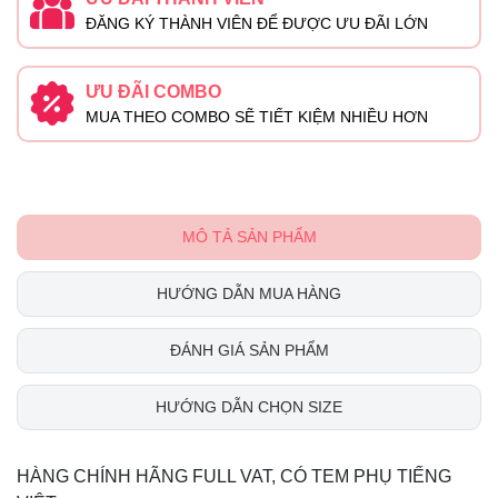
ĐĂNG KÝ THÀNH VIÊN ĐỂ ĐƯỢC ƯU ĐÃI LỚN
ƯU ĐÃI COMBO
MUA THEO COMBO SẼ TIẾT KIỆM NHIỀU HƠN
MÔ TẢ SẢN PHẨM
HƯỚNG DẪN MUA HÀNG
ĐÁNH GIÁ SẢN PHẨM
HƯỚNG DẪN CHỌN SIZE
HÀNG CHÍNH HÃNG FULL VAT, CÓ TEM PHỤ TIẾNG