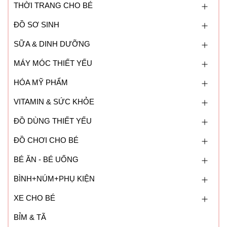
THỜI TRANG CHO BÉ
ĐỒ SƠ SINH
SỮA & DINH DƯỠNG
MÁY MÓC THIẾT YẾU
HÓA MỸ PHẨM
VITAMIN & SỨC KHỎE
ĐỒ DÙNG THIẾT YẾU
ĐỒ CHƠI CHO BÉ
BÉ ĂN - BÉ UỐNG
BÌNH+NÚM+PHỤ KIỆN
XE CHO BÉ
BỈM & TÃ