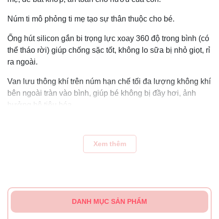
Núm ti mô phỏng ti mẹ tạo sự thân thuộc cho bé.
Ống hút silicon gắn bi trọng lực xoay 360 độ trong bình (có
thể tháo rời) giúp chống sặc tốt, không lo sữa bị nhỏ giọt, rỉ
ra ngoài.
Van lưu thông khí trên núm hạn chế tối đa lượng không khí
bên ngoài tràn vào bình, giúp bé không bị đầy hơi, ảnh
hưởng hệ tiêu hóa.
Bé bú được ở mọi tư thế, nằm ngồi thoải mái mà không
cần dốc bình.
Xem thêm
Cổ bình rộng dễ dàng pha sữa và vệ sinh.
Tiệt trùng và bảo quản dễ dàng
Mẹ tiệt trùng bình và núm ti (khoảng -20 đến 180 độ C)
DANH MỤC SẢN PHẨM
bằng nước sôi hoặc máy tiệt trùng UV.