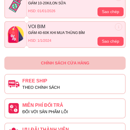
GIẢM 10-20K/LON SỮA
HSD: 01/01/2026
Sao chép
VOI BIM
GIẢM 40-60K KHI MUA THÙNG BỈM
HSD: 1/1/2024
Sao chép
CHÍNH SÁCH CỬA HÀNG
FREE SHIP
THEO CHÍNH SÁCH
MIỄN PHÍ ĐỔI TRẢ
ĐỐI VỚI SẢN PHẨM LỖI
ƯU ĐÃI THÀNH VIÊN