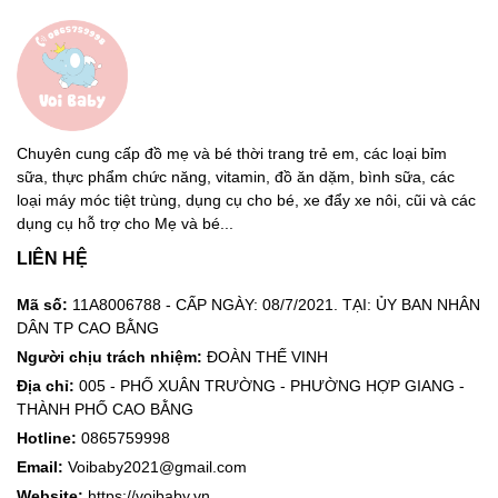
Chuyên cung cấp đồ mẹ và bé thời trang trẻ em, các loại bỉm
sữa, thực phẩm chức năng, vitamin, đồ ăn dặm, bình sữa, các
loại máy móc tiệt trùng, dụng cụ cho bé, xe đẩy xe nôi, cũi và các
dụng cụ hỗ trợ cho Mẹ và bé...
LIÊN HỆ
Mã số:
11A8006788 - CẤP NGÀY: 08/7/2021. TẠI: ỦY BAN NHÂN
DÂN TP CAO BẰNG
Người chịu trách nhiệm:
ĐOÀN THẾ VINH
Địa chỉ:
005 - PHỐ XUÂN TRƯỜNG - PHƯỜNG HỢP GIANG -
THÀNH PHỐ CAO BẰNG
Hotline:
0865759998
Email:
Voibaby2021@gmail.com
Website:
https://voibaby.vn