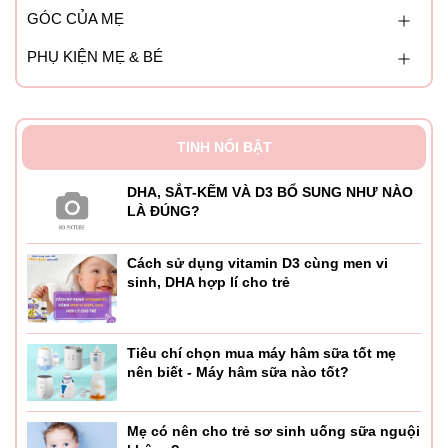
GÓC CỦA MẸ
PHỤ KIỆN MẸ & BÉ
TINH NỔI BẬT
DHA, SẮT-KẼM VÀ D3 BỔ SUNG NHƯ NÀO
LÀ ĐÚNG?
Cách sử dụng vitamin D3 cùng men vi
sinh, DHA hợp lí cho trẻ
Tiêu chí chọn mua máy hâm sữa tốt mẹ
nên biết - Máy hâm sữa nào tốt?
Mẹ có nên cho trẻ sơ sinh uống sữa nguội