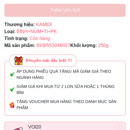
THÊM VÀO GIỎ
Thương hiệu:
KAMIDI
Loại:
BÌNH+NÚM+Tl+PK
Tình trạng:
Còn hàng
Mã sản phẩm:
8938553046027
Khối lượng:
250g
Khuyến mãi đặc biệt !!!
ÁP DỤNG PHIẾU QUÀ TẶNG/ MÃ GIẢM GIÁ THEO
NGÀNH HÀNG
GIẢM GIÁ KHI MUA TỪ 2 LON SỮA HOẶC 1 THÙNG
BỈM
TẶNG VOUCHER MUA HÀNG THEO DANH MỤC SẢN
PHẨM
VOI20