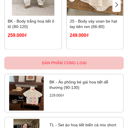
BK - Body trắng hoạ tiết ô
JS - Body váy voan be hạt
tô (80-120)
tay tiên ren (66-80)
259.000₫
249.000₫
SẢN PHẨM CÙNG LOẠI
BK - Áo phông bé gái hoa tiết dễ
thương (90-130)
229.000₫
TL - Set áo hoạ tiết biển cả mix short