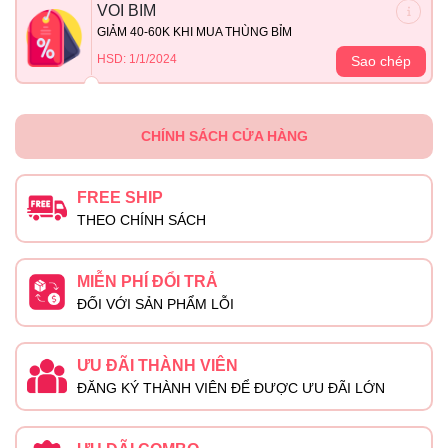
VOI BIM
GIẢM 40-60K KHI MUA THÙNG BỈM
HSD: 1/1/2024
Sao chép
CHÍNH SÁCH CỬA HÀNG
FREE SHIP
THEO CHÍNH SÁCH
MIỄN PHÍ ĐỔI TRẢ
ĐỐI VỚI SẢN PHẨM LỖI
ƯU ĐÃI THÀNH VIÊN
ĐĂNG KÝ THÀNH VIÊN ĐỂ ĐƯỢC ƯU ĐÃI LỚN