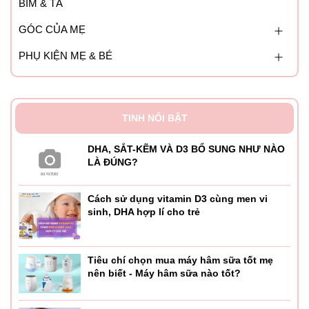
BỈM & TÃ
GÓC CỦA MẸ
PHỤ KIỆN MẸ & BÉ
TINH NỔI BẬT
DHA, SẮT-KẼM VÀ D3 BỔ SUNG NHƯ NÀO
LÀ ĐÚNG?
Cách sử dụng vitamin D3 cùng men vi
sinh, DHA hợp lí cho trẻ
Tiêu chí chọn mua máy hâm sữa tốt mẹ
nên biết - Máy hâm sữa nào tốt?