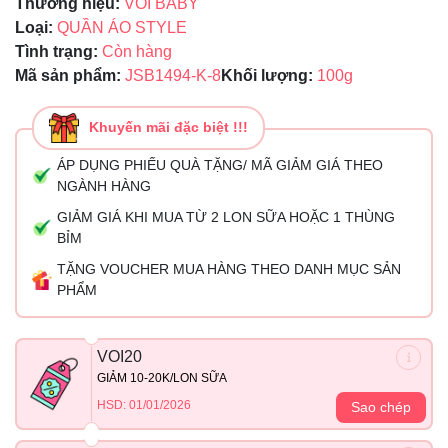
Thương hiệu:
VOI BABY
Loại:
QUẦN ÁO STYLE
Tình trạng:
Còn hàng
Mã sản phẩm:
JSB1494-K-8
Khối lượng:
100g
Khuyến mãi đặc biệt !!!
ÁP DỤNG PHIẾU QUÀ TẶNG/ MÃ GIẢM GIÁ THEO
NGÀNH HÀNG
GIẢM GIÁ KHI MUA TỪ 2 LON SỮA HOẶC 1 THÙNG
BỈM
TẶNG VOUCHER MUA HÀNG THEO DANH MỤC SẢN
PHẨM
VOI20
GIẢM 10-20K/LON SỮA
HSD: 01/01/2026
Sao chép