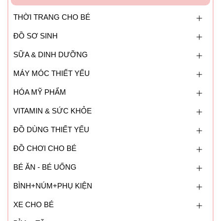
THỜI TRANG CHO BÉ
ĐỒ SƠ SINH
SỮA & DINH DƯỠNG
MÁY MÓC THIẾT YẾU
HÓA MỸ PHẨM
VITAMIN & SỨC KHỎE
ĐỒ DÙNG THIẾT YẾU
ĐỒ CHƠI CHO BÉ
BÉ ĂN - BÉ UỐNG
BÌNH+NÚM+PHỤ KIỆN
XE CHO BÉ