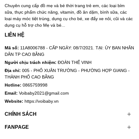
Chuyên cung cấp đồ mẹ và bé thời trang trẻ em, các loại bỉm
sữa, thực phẩm chức năng, vitamin, đồ ăn dặm, bình sữa, các
loại máy móc tiệt trùng, dụng cụ cho bé, xe đẩy xe nôi, cũi và các
dụng cụ hỗ trợ cho Mẹ và bé...
LIÊN HỆ
Mã số:
11A8006788 - CẤP NGÀY: 08/7/2021. TẠI: ỦY BAN NHÂN
DÂN TP CAO BẰNG
Người chịu trách nhiệm:
ĐOÀN THẾ VINH
Địa chỉ:
005 - PHỐ XUÂN TRƯỜNG - PHƯỜNG HỢP GIANG -
THÀNH PHỐ CAO BẰNG
Hotline:
0865759998
Email:
Voibaby2021@gmail.com
Website:
https://voibaby.vn
CHÍNH SÁCH
FANPAGE