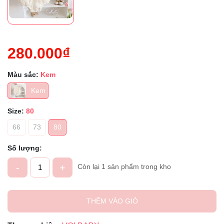
280.000₫
Màu sắc:
Kem
Kem
Size:
80
66
73
80
Số lượng:
-
+
Còn lại 1 sản phẩm trong kho
THÊM VÀO GIỎ