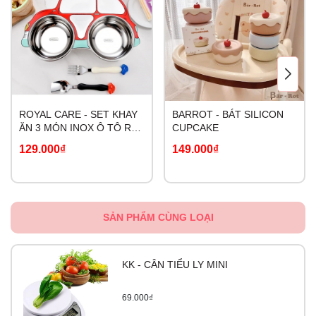
ROYAL CARE - SET KHAY
BARROT - BÁT SILICON
ĂN 3 MÓN INOX Ô TÔ RC-
CUPCAKE
2020-0805
129.000₫
149.000₫
SẢN PHẨM CÙNG LOẠI
KK - CÂN TIỂU LY MINI
69.000₫