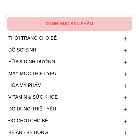
DANH MỤC SẢN PHẨM
THỜI TRANG CHO BÉ
ĐỒ SƠ SINH
SỮA & DINH DƯỠNG
MÁY MÓC THIẾT YẾU
HÓA MỸ PHẨM
VITAMIN & SỨC KHỎE
ĐỒ DÙNG THIẾT YẾU
ĐỒ CHƠI CHO BÉ
BÉ ĂN - BÉ UỐNG