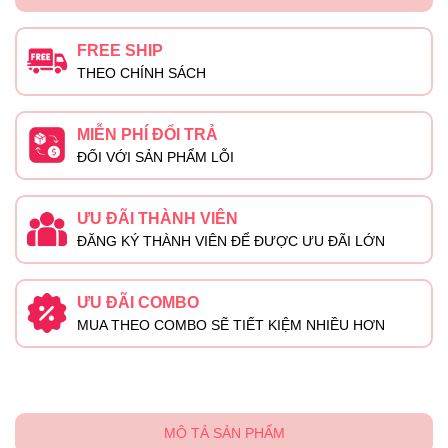
FREE SHIP
THEO CHÍNH SÁCH
MIỄN PHÍ ĐỔI TRẢ
ĐỐI VỚI SẢN PHẨM LỖI
ƯU ĐÃI THÀNH VIÊN
ĐĂNG KÝ THÀNH VIÊN ĐỂ ĐƯỢC ƯU ĐÃI LỚN
ƯU ĐÃI COMBO
MUA THEO COMBO SẼ TIẾT KIỆM NHIỀU HƠN
MÔ TẢ SẢN PHẨM