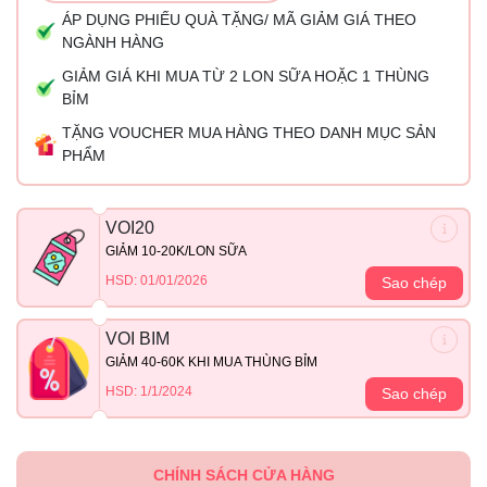
ÁP DỤNG PHIẾU QUÀ TẶNG/ MÃ GIẢM GIÁ THEO
NGÀNH HÀNG
GIẢM GIÁ KHI MUA TỪ 2 LON SỮA HOẶC 1 THÙNG
BỈM
TẶNG VOUCHER MUA HÀNG THEO DANH MỤC SẢN
PHẨM
VOI20
GIẢM 10-20K/LON SỮA
HSD: 01/01/2026
Sao chép
VOI BIM
GIẢM 40-60K KHI MUA THÙNG BỈM
HSD: 1/1/2024
Sao chép
CHÍNH SÁCH CỬA HÀNG