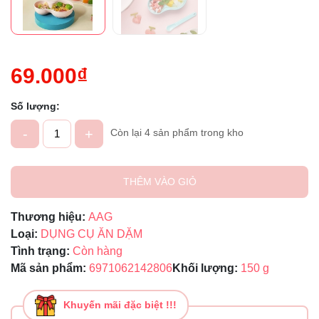
69.000₫
Số lượng:
-
+
Còn lại 4 sản phẩm trong kho
THÊM VÀO GIỎ
Thương hiệu:
AAG
Loại:
DỤNG CỤ ĂN DẶM
Tình trạng:
Còn hàng
Mã sản phẩm:
6971062142806
Khối lượng:
150 g
Khuyến mãi đặc biệt !!!