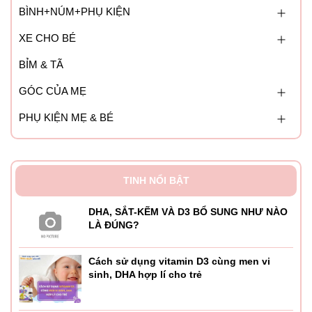
BÌNH+NÚM+PHỤ KIỆN
XE CHO BÉ
BỈM & TÃ
GÓC CỦA MẸ
PHỤ KIỆN MẸ & BÉ
TINH NỔI BẬT
DHA, SẮT-KẼM VÀ D3 BỔ SUNG NHƯ NÀO
LÀ ĐÚNG?
Cách sử dụng vitamin D3 cùng men vi
sinh, DHA hợp lí cho trẻ