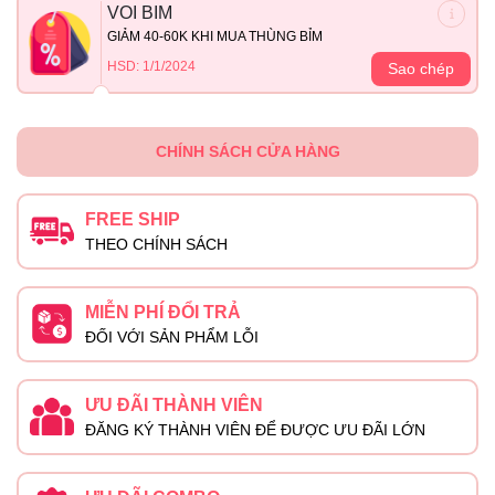
VOI BIM
GIẢM 40-60K KHI MUA THÙNG BỈM
HSD: 1/1/2024
Sao chép
CHÍNH SÁCH CỬA HÀNG
FREE SHIP
THEO CHÍNH SÁCH
MIỄN PHÍ ĐỔI TRẢ
ĐỐI VỚI SẢN PHẨM LỖI
ƯU ĐÃI THÀNH VIÊN
ĐĂNG KÝ THÀNH VIÊN ĐỂ ĐƯỢC ƯU ĐÃI LỚN