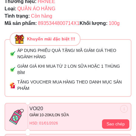
Thương hiệu:
HRNEE
Loại:
QUẦN ÁO HÃNG
Tình trạng:
Còn hàng
Mã sản phẩm:
8935344800714X1
Khối lượng:
100g
Khuyến mãi đặc biệt !!!
ÁP DỤNG PHIẾU QUÀ TẶNG/ MÃ GIẢM GIÁ THEO
NGÀNH HÀNG
GIẢM GIÁ KHI MUA TỪ 2 LON SỮA HOẶC 1 THÙNG
BỈM
TẶNG VOUCHER MUA HÀNG THEO DANH MỤC SẢN
PHẨM
VOI20
GIẢM 10-20K/LON SỮA
HSD: 01/01/2026
Sao chép