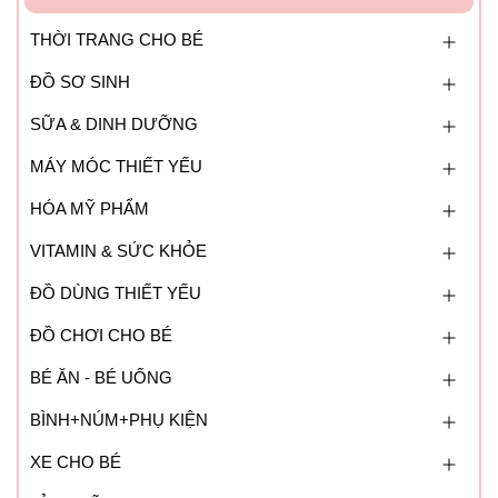
THỜI TRANG CHO BÉ
ĐỒ SƠ SINH
SỮA & DINH DƯỠNG
MÁY MÓC THIẾT YẾU
HÓA MỸ PHẨM
VITAMIN & SỨC KHỎE
ĐỒ DÙNG THIẾT YẾU
ĐỒ CHƠI CHO BÉ
BÉ ĂN - BÉ UỐNG
BÌNH+NÚM+PHỤ KIỆN
XE CHO BÉ