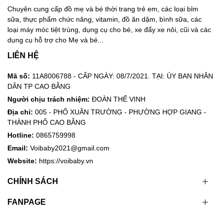
Chuyên cung cấp đồ mẹ và bé thời trang trẻ em, các loại bỉm
sữa, thực phẩm chức năng, vitamin, đồ ăn dặm, bình sữa, các
loại máy móc tiệt trùng, dụng cụ cho bé, xe đẩy xe nôi, cũi và các
dụng cụ hỗ trợ cho Mẹ và bé...
LIÊN HỆ
Mã số:
11A8006788 - CẤP NGÀY: 08/7/2021. TẠI: ỦY BAN NHÂN
DÂN TP CAO BẰNG
Người chịu trách nhiệm:
ĐOÀN THẾ VINH
Địa chỉ:
005 - PHỐ XUÂN TRƯỜNG - PHƯỜNG HỢP GIANG -
THÀNH PHỐ CAO BẰNG
Hotline:
0865759998
Email:
Voibaby2021@gmail.com
Website:
https://voibaby.vn
CHÍNH SÁCH
FANPAGE