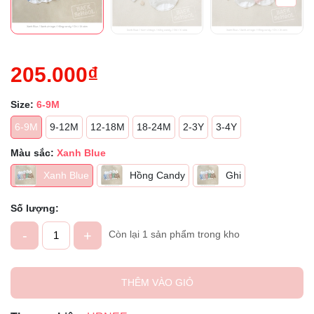
205.000₫
Size:
6-9M
6-9M
9-12M
12-18M
18-24M
2-3Y
3-4Y
Màu sắc:
Xanh Blue
Xanh Blue
Hồng Candy
Ghi
Số lượng:
-
+
Còn lại 1 sản phẩm trong kho
THÊM VÀO GIỎ