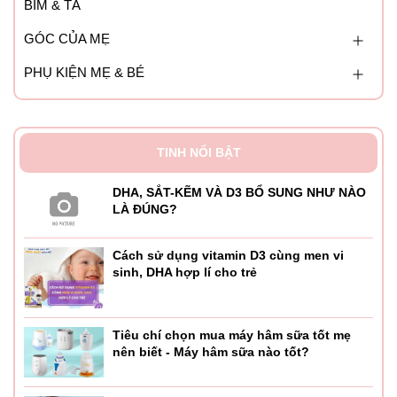
BỈM & TÃ
GÓC CỦA MẸ
PHỤ KIỆN MẸ & BÉ
TINH NỔI BẬT
DHA, SẮT-KẼM VÀ D3 BỔ SUNG NHƯ NÀO
LÀ ĐÚNG?
Cách sử dụng vitamin D3 cùng men vi
sinh, DHA hợp lí cho trẻ
Tiêu chí chọn mua máy hâm sữa tốt mẹ
nên biết - Máy hâm sữa nào tốt?