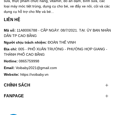
sữa, thực phẩm chức năng, vitamin, đồ ăn dặm, bình sữa, các
loại máy móc tiệt trùng, dụng cụ cho bé, xe đẩy xe nôi, cũi và các
dụng cụ hỗ trợ cho Mẹ và bé...
LIÊN HỆ
Mã số:
11A8006788 - CẤP NGÀY: 08/7/2021. TẠI: ỦY BAN NHÂN
DÂN TP CAO BẰNG
Người chịu trách nhiệm:
ĐOÀN THẾ VINH
Địa chỉ:
005 - PHỐ XUÂN TRƯỜNG - PHƯỜNG HỢP GIANG -
THÀNH PHỐ CAO BẰNG
Hotline:
0865759998
Email:
Voibaby2021@gmail.com
Website:
https://voibaby.vn
CHÍNH SÁCH
FANPAGE