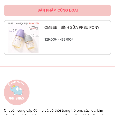
SẢN PHẨM CÙNG LOẠI
OMBEE - BÌNH SỮA PPSU PONY
329.000₫ - 439.000₫
Chuyên cung cấp đồ mẹ và bé thời trang trẻ em, các loại bỉm