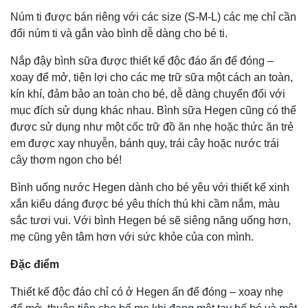
Núm ti được bán riêng với các size (S-M-L) các mẹ chỉ cần
đổi núm ti và gắn vào bình dễ dàng cho bé ti.
Nắp đậy bình sữa được thiết kế độc đáo ấn để đóng –
xoay để mở, tiện lợi cho các mẹ trữ sữa một cách an toàn,
kín khí, đảm bảo an toàn cho bé, dễ dàng chuyển đổi với
mục đích sử dụng khác nhau. Bình sữa Hegen cũng có thể
được sử dụng như một cốc trữ đồ ăn nhẹ hoặc thức ăn trẻ
em được xay nhuyễn, bánh quy, trái cây hoặc nước trái
cây thơm ngon cho bé!
Bình uống nước Hegen dành cho bé yêu với thiết kế xinh
xắn kiểu dáng được bé yêu thích thú khi cầm nắm, màu
sắc tươi vui. Với bình Hegen bé sẽ siêng năng uống hơn,
mẹ cũng yên tâm hơn với sức khỏe của con mình.
Đặc điểm
Thiết kế độc đáo chỉ có ở Hegen ấn để đóng – xoay nhẹ