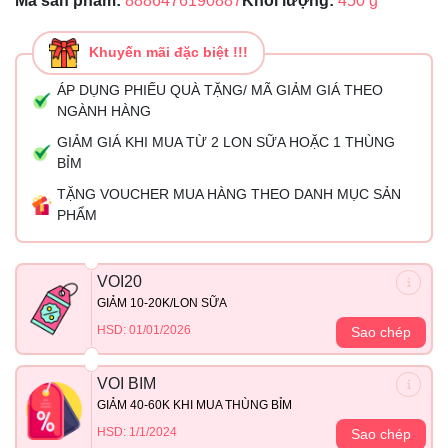
Mã sản phẩm:
8886476190887
Khối lượng:
450 g
Khuyến mãi đặc biệt !!!
ÁP DỤNG PHIẾU QUÀ TẶNG/ MÃ GIẢM GIÁ THEO
NGÀNH HÀNG
GIẢM GIÁ KHI MUA TỪ 2 LON SỮA HOẶC 1 THÙNG
BỈM
TẶNG VOUCHER MUA HÀNG THEO DANH MỤC SẢN
PHẨM
VOI20
GIẢM 10-20K/LON SỮA
HSD: 01/01/2026
Sao chép
VOI BIM
GIẢM 40-60K KHI MUA THÙNG BỈM
HSD: 1/1/2024
Sao chép