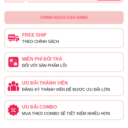
CHÍNH SÁCH CỬA HÀNG
FREE SHIP
THEO CHÍNH SÁCH
MIỄN PHÍ ĐỔI TRẢ
ĐỐI VỚI SẢN PHẨM LỖI
ƯU ĐÃI THÀNH VIÊN
ĐĂNG KÝ THÀNH VIÊN ĐỂ ĐƯỢC ƯU ĐÃI LỚN
ƯU ĐÃI COMBO
MUA THEO COMBO SẼ TIẾT KIỆM NHIỀU HƠN