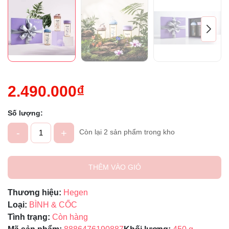
2.490.000₫
Số lượng:
-
+
Còn lại 2 sản phẩm trong kho
THÊM VÀO GIỎ
Thương hiệu:
Hegen
Loại:
BÌNH & CỐC
Tình trạng:
Còn hàng