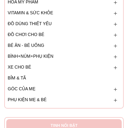
HÓA MỸ PHẨM
VITAMIN & SỨC KHỎE
ĐỒ DÙNG THIẾT YẾU
ĐỒ CHƠI CHO BÉ
BÉ ĂN - BÉ UỐNG
BÌNH+NÚM+PHỤ KIỆN
XE CHO BÉ
BỈM & TÃ
GÓC CỦA MẸ
PHỤ KIỆN MẸ & BÉ
TINH NỔI BẬT