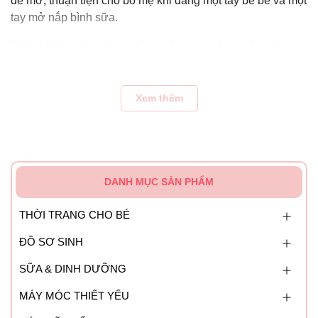
để mở, thuận tiện cho bố mẹ khi đang một tay bế bé và một
tay mở nắp bình sữa.
Thiết kế bình sữa hình vuông mềm mại độc quyền của
Hegen giúp tránh bình sữa bị đổ ngã
Bình Hegen được thiết kế với cổ bình rộng, bề mặt bên
Xem thêm
trong bình trơn lán, và các chi tiết khác được thiết kế tối
ưu, giúp các mẹ vệ sinh bình sữa vô cũng dễ dàng, đỡ mất
nhiều thời gian.
DANH MỤC SẢN PHẨM
THỜI TRANG CHO BÉ
ĐỒ SƠ SINH
SỮA & DINH DƯỠNG
MÁY MÓC THIẾT YẾU