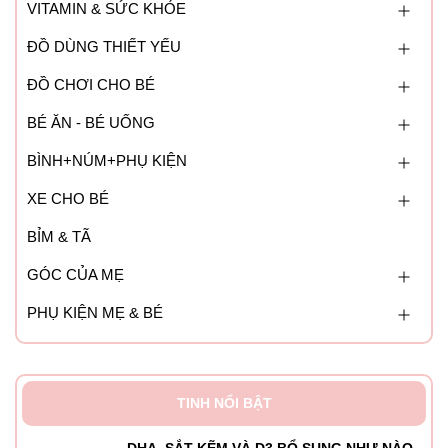
VITAMIN & SỨC KHỎE
Bình sữa Hegen được thiết kế với cổ bình rộng, bề mặt
bên trong bình trơn lán, và các chi tiết khác được thiết kế
ĐỒ DÙNG THIẾT YẾU
tối ưu, giúp các mẹ vệ sinh bình sữa vô cũng dễ dàng, đỡ
mất nhiều thời gian.
ĐỒ CHƠI CHO BÉ
BÉ ĂN - BÉ UỐNG
BÌNH+NÚM+PHỤ KIỆN
XE CHO BÉ
BỈM & TÃ
GÓC CỦA MẸ
PHỤ KIỆN MẸ & BÉ
TINH NỔI BẬT
DHA, SẮT-KẼM VÀ D3 BỔ SUNG NHƯ NÀO