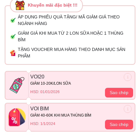
Khuyến mãi đặc biệt !!!
ÁP DỤNG PHIẾU QUÀ TẶNG/ MÃ GIẢM GIÁ THEO
NGÀNH HÀNG
GIẢM GIÁ KHI MUA TỪ 2 LON SỮA HOẶC 1 THÙNG
BỈM
TẶNG VOUCHER MUA HÀNG THEO DANH MỤC SẢN
PHẨM
VOI20
GIẢM 10-20K/LON SỮA
HSD: 01/01/2026
Sao chép
VOI BIM
GIẢM 40-60K KHI MUA THÙNG BỈM
HSD: 1/1/2024
Sao chép