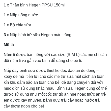
1
x Thân bình Hegen PPSU 150ml
1
x Nắp uống nước
1
x Bộ chia sữa
3
x Nắp bình trữ sữa Hegen màu trắng
Mô tả
Núm ti được bán riêng với các size (S-M-L) các mẹ chỉ cần
đổi núm ti và gắn vào bình dễ dàng cho bé ti.
Nắp đậy bình sữa được thiết kế độc đáo ấn để đóng –
xoay để mở, tiện lợi cho các mẹ trữ sữa một cách an toàn,
kín khí, đảm bảo an toàn cho bé, dễ dàng chuyển đổi với
mục đích sử dụng khác nhau. Bình sữa Hegen cũng có thể
được sử dụng như một cốc trữ đồ ăn nhẹ hoặc thức ăn trẻ
em được xay nhuyễn, bánh quy, trái cây hoặc nước trái
cây thơm ngon cho bé!