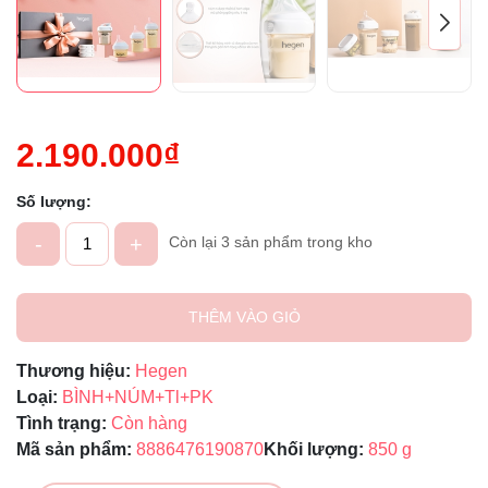
2.190.000₫
Số lượng:
-
+
Còn lại 3 sản phẩm trong kho
THÊM VÀO GIỎ
Thương hiệu:
Hegen
Loại:
BÌNH+NÚM+Tl+PK
Tình trạng:
Còn hàng
Mã sản phẩm:
8886476190870
Khối lượng:
850 g