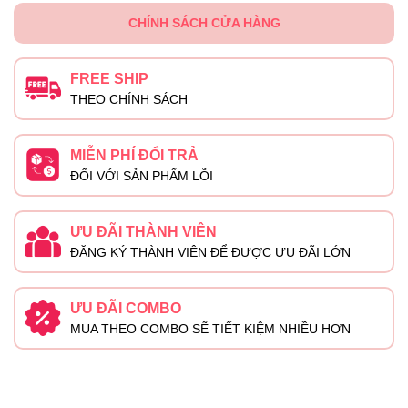
CHÍNH SÁCH CỬA HÀNG
FREE SHIP
THEO CHÍNH SÁCH
MIỄN PHÍ ĐỔI TRẢ
ĐỐI VỚI SẢN PHẨM LỖI
ƯU ĐÃI THÀNH VIÊN
ĐĂNG KÝ THÀNH VIÊN ĐỂ ĐƯỢC ƯU ĐÃI LỚN
ƯU ĐÃI COMBO
MUA THEO COMBO SẼ TIẾT KIỆM NHIỀU HƠN