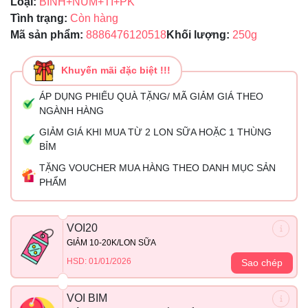
Loại:
BÌNH+NÚM+TI+PK
Tình trạng:
Còn hàng
Mã sản phẩm:
8886476120518
Khối lượng:
250g
Khuyến mãi đặc biệt !!!
ÁP DỤNG PHIẾU QUÀ TẶNG/ MÃ GIẢM GIÁ THEO
NGÀNH HÀNG
GIẢM GIÁ KHI MUA TỪ 2 LON SỮA HOẶC 1 THÙNG
BỈM
TẶNG VOUCHER MUA HÀNG THEO DANH MỤC SẢN
PHẨM
VOI20
GIẢM 10-20K/LON SỮA
HSD: 01/01/2026
Sao chép
VOI BIM