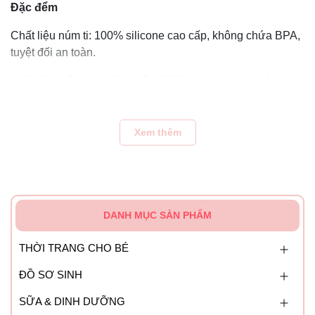
Đặc đểm
Chất liệu núm ti: 100% silicone cao cấp, không chứa BPA,
tuyệt đối an toàn.
Chất liệu thân bình: Chất liệu PPSU cao cấp, có khả năng
kháng hóa chất và chịu nhiệt đến >180 độ C. Đạt tiêu
chuẩn kiểm nghiệm của Cục quản lý Dược thực phẩm Mỹ
FDA và không chứa BPA độc hại.
Xem thêm
Núm ti mềm mại, chất liệu silicone an toàn cho bé. Độ bền
cao và độ đàn hồi tốt hơn giúp bé hoàn toàn thoải mái khi ti
bình.
DANH MỤC SẢN PHẨM
THỜI TRANG CHO BÉ
ĐỒ SƠ SINH
SỮA & DINH DƯỠNG