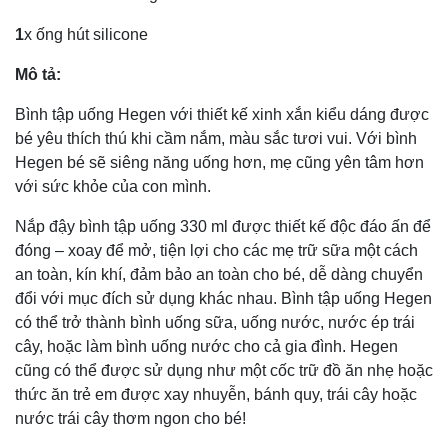
1
x ống hút silicone
Mô tả:
Bình tập uống Hegen với thiết kế xinh xắn kiểu dáng được
bé yêu thích thú khi cầm nắm, màu sắc tươi vui. Với bình
Hegen bé sẽ siêng năng uống hơn, mẹ cũng yên tâm hơn
với sức khỏe của con mình.
Nắp đậy bình tập uống 330 ml được thiết kế độc đáo ấn để
đóng – xoay để mở, tiện lợi cho các mẹ trữ sữa một cách
an toàn, kín khí, đảm bảo an toàn cho bé, dễ dàng chuyển
đổi với mục đích sử dụng khác nhau. Bình tập uống Hegen
có thể trở thành bình uống sữa, uống nước, nước ép trái
cây, hoặc làm bình uống nước cho cả gia đình. Hegen
cũng có thể được sử dụng như một cốc trữ đồ ăn nhẹ hoặc
thức ăn trẻ em được xay nhuyễn, bánh quy, trái cây hoặc
nước trái cây thơm ngon cho bé!