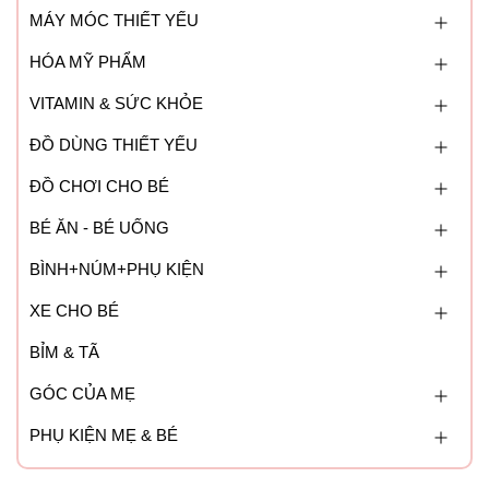
MÁY MÓC THIẾT YẾU
HÓA MỸ PHẨM
VITAMIN & SỨC KHỎE
ĐỒ DÙNG THIẾT YẾU
ĐỒ CHƠI CHO BÉ
BÉ ĂN - BÉ UỐNG
BÌNH+NÚM+PHỤ KIỆN
XE CHO BÉ
BỈM & TÃ
GÓC CỦA MẸ
PHỤ KIỆN MẸ & BÉ