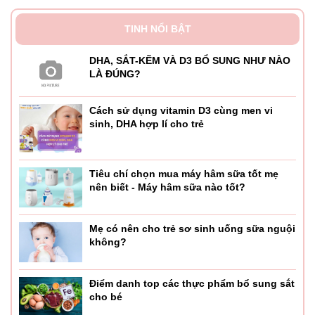
TINH NỔI BẬT
DHA, SẮT-KẼM VÀ D3 BỔ SUNG NHƯ NÀO
LÀ ĐÚNG?
Cách sử dụng vitamin D3 cùng men vi
sinh, DHA hợp lí cho trẻ
Tiêu chí chọn mua máy hâm sữa tốt mẹ
nên biết - Máy hâm sữa nào tốt?
Mẹ có nên cho trẻ sơ sinh uống sữa nguội
không?
Điểm danh top các thực phẩm bổ sung sắt
cho bé