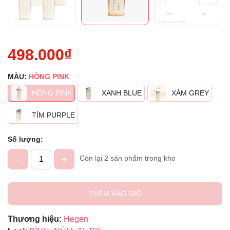
498.000₫
MÀU:
HỒNG PINK
HỒNG PINK
XANH BLUE
XÁM GREY
TÍM PURPLE
Số lượng:
-
+
Còn lại 2 sản phẩm trong kho
THÊM VÀO GIỎ
Thương hiệu:
Hegen