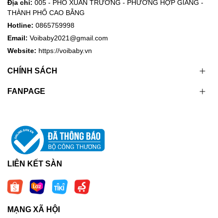
Địa chỉ:
005 - PHỐ XUÂN TRƯỜNG - PHƯỜNG HỢP GIANG -
THÀNH PHỐ CAO BẰNG
Hotline:
0865759998
Email:
Voibaby2021@gmail.com
Website:
https://voibaby.vn
CHÍNH SÁCH
FANPAGE
LIÊN KẾT SÀN
MẠNG XÃ HỘI