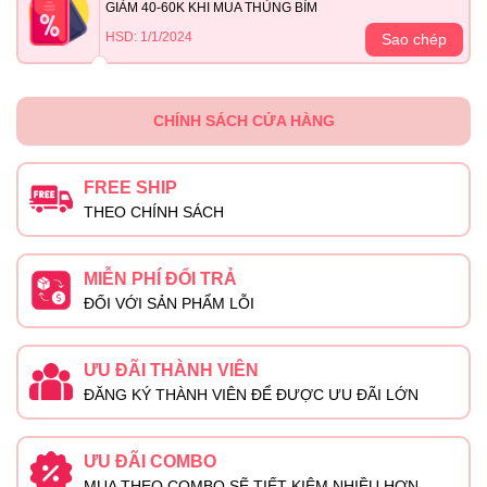
GIẢM 40-60K KHI MUA THÙNG BỈM
HSD: 1/1/2024
Sao chép
CHÍNH SÁCH CỬA HÀNG
FREE SHIP
THEO CHÍNH SÁCH
MIỄN PHÍ ĐỔI TRẢ
ĐỐI VỚI SẢN PHẨM LỖI
ƯU ĐÃI THÀNH VIÊN
ĐĂNG KÝ THÀNH VIÊN ĐỂ ĐƯỢC ƯU ĐÃI LỚN
ƯU ĐÃI COMBO
MUA THEO COMBO SẼ TIẾT KIỆM NHIỀU HƠN