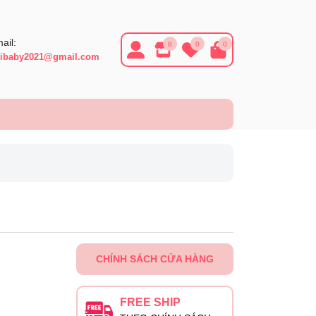
ail:
8
0
0
ibaby2021@gmail.com
CHÍNH SÁCH CỬA HÀNG
FREE SHIP