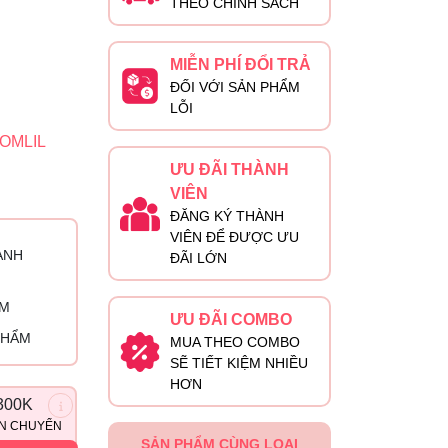
THEO CHÍNH SÁCH
MIỄN PHÍ ĐỔI TRẢ
ĐỐI VỚI SẢN PHẨM
LỖI
OMLIL
ƯU ĐÃI THÀNH
VIÊN
ĐĂNG KÝ THÀNH
VIÊN ĐỂ ĐƯỢC ƯU
ÀNH
ĐÃI LỚN
ỈM
ƯU ĐÃI COMBO
PHẨM
MUA THEO COMBO
SẼ TIẾT KIỆM NHIỀU
HƠN
300K
ẬN CHUYỂN
SẢN PHẨM CÙNG LOẠI