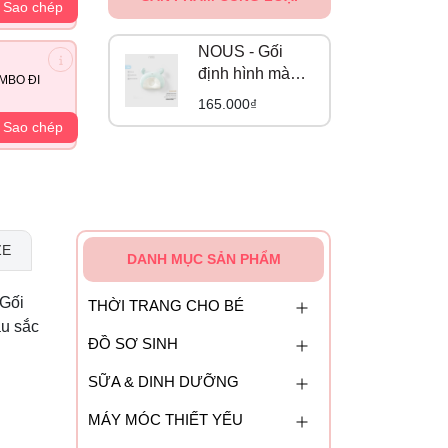
Sao chép
NOUS - Gối
định hình màu
MBO ĐI
be phối xanh
165.000₫
hình con cua
Sao chép
ZE
DANH MỤC SẢN PHẨM
 Gối
THỜI TRANG CHO BÉ
àu sắc
ĐỒ SƠ SINH
SỮA & DINH DƯỠNG
MÁY MÓC THIẾT YẾU