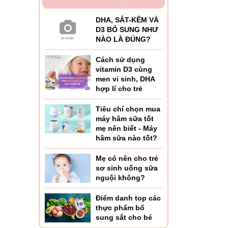
DHA, SẮT-KẼM VÀ
D3 BỔ SUNG NHƯ
NÀO LÀ ĐÚNG?
Cách sử dụng
vitamin D3 cùng
men vi sinh, DHA
hợp lí cho trẻ
Tiêu chí chọn mua
máy hâm sữa tốt
mẹ nên biết - Máy
hâm sữa nào tốt?
Mẹ có nên cho trẻ
sơ sinh uống sữa
nguội không?
Điểm danh top các
thực phẩm bổ
sung sắt cho bé