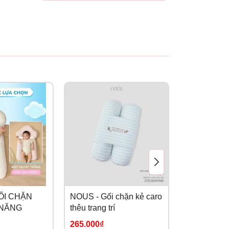
GỐI CHẶN
NOUS - Gối chặn kẻ caro
NOUS - GỐ
 NĂNG
thêu trang trí
TRẮNG IN
VÀNG
265.000₫
239.000₫