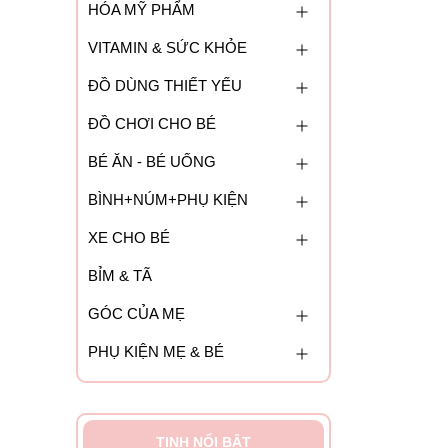
HÓA MỸ PHẨM
VITAMIN & SỨC KHỎE
ĐỒ DÙNG THIẾT YẾU
ĐỒ CHƠI CHO BÉ
BÉ ĂN - BÉ UỐNG
BÌNH+NÚM+PHỤ KIỆN
XE CHO BÉ
BỈM & TÃ
GÓC CỦA MẸ
PHỤ KIỆN MẸ & BÉ
TINH NỔI BẬT