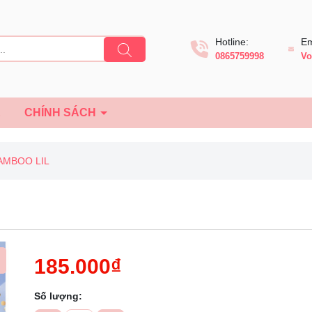
Hotline:
Em
0865759998
Vo
Ệ
CHÍNH SÁCH
AMBOO LIL
185.000₫
Số lượng:
Mã giảm giá: