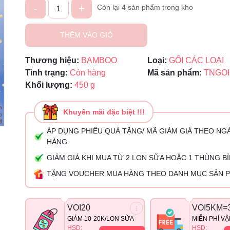
-
+
Còn lại 4 sản phẩm trong kho
Ngày hết hạn:
THÊM VÀO GIỎ
Điều kiện:
Thương hiệu:
BAMBOO
Loại:
GỐI CÁC LOẠI
Tình trạng:
Còn hàng
Mã sản phẩm:
TNGOI
Khối lượng:
450 g
Khuyến mãi đặc biệt !!!
ÁP DỤNG PHIẾU QUÀ TẶNG/ MÃ GIẢM GIÁ THEO NG
HÀNG
GIẢM GIÁ KHI MUA TỪ 2 LON SỮA HOẶC 1 THÙNG B
TẶNG VOUCHER MUA HÀNG THEO DANH MỤC SẢN 
VOI20
VOI5KM=
GIẢM 10-20K/LON SỮA
MIỄN PHÍ V
HSD:
HSD: