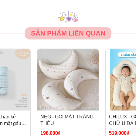
SẢN PHẨM LIÊN QUAN
chặn kẻ
NEG - GỐI MẶT TRĂNG
CHILUX - 
in mặt gấu
THÊU
CHỮ U ĐA
198.000₫
519.000₫