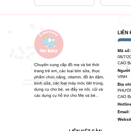
LIÊN 
Mã số
08/7/2
CAO B
Chuyên cung cấp đồ mẹ và bé thời
Người 
trang trẻ em, các loại bỉm sữa, thực
VINH
phẩm chức năng, vitamin, đồ ăn dặm,
bình sữa, các loại máy móc tiệt trùng,
Địa ch
dụng cụ cho bé, xe đẩy xe nôi, cũi và
PHƯỜN
các dụng cụ hỗ trợ cho Mẹ và bé...
CAO B
Hotlin
Email:
Websi