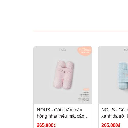
NOUS - Gối chặn màu
NOUS - Gối 
hồng nhạt thêu mặt cáo
xanh da trời 
NB
NB
265.000₫
265.000₫