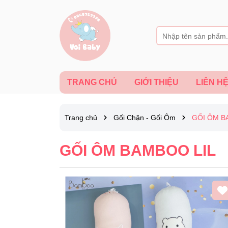
TRANG CHỦ
GIỚI THIỆU
LIÊN H
Trang chủ
Gối Chặn - Gối Ôm
GỐI ÔM B
GỐI ÔM BAMBOO LIL