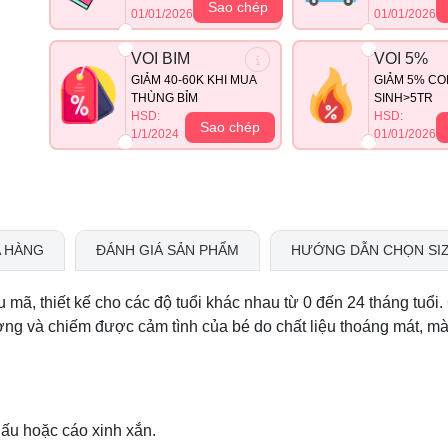
Sao chép
01/01/2026
01/01/2026
VOI BIM
VOI 5%
GIẢM 40-60K KHI MUA
GIẢM 5% CO
THÙNG BỈM
SINH>5TR
HSD:
HSD:
Sao chép
1/1/2024
01/01/2026
 HÀNG
ĐÁNH GIÁ SẢN PHẨM
HƯỚNG DẪN CHỌN SI
mã, thiết kế cho các độ tuổi khác nhau từ 0 đến 24 tháng tuổi.
ởng và chiếm được cảm tình của bé do chất liệu thoáng mát, m
gấu hoặc cáo xinh xắn.