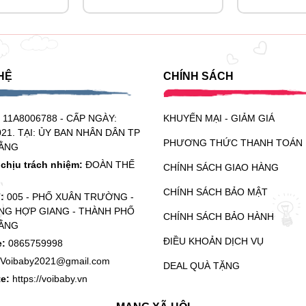
HỆ
CHÍNH SÁCH
:
11A8006788 - CẤP NGÀY:
KHUYẾN MẠI - GIẢM GIÁ
021. TẠI: ỦY BAN NHÂN DÂN TP
PHƯƠNG THỨC THANH TOÁN
ẰNG
chịu trách nhiệm:
ĐOÀN THẾ
CHÍNH SÁCH GIAO HÀNG
CHÍNH SÁCH BẢO MẬT
ỉ:
005 - PHỐ XUÂN TRƯỜNG -
G HỢP GIANG - THÀNH PHỐ
CHÍNH SÁCH BẢO HÀNH
ẰNG
ĐIỀU KHOẢN DỊCH VỤ
e:
0865759998
Voibaby2021@gmail.com
DEAL QUÀ TẶNG
te:
https://voibaby.vn