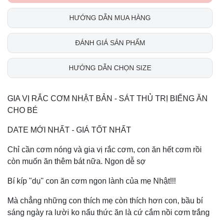
HƯỚNG DẪN MUA HÀNG
ĐÁNH GIÁ SẢN PHẨM
HƯỚNG DẪN CHỌN SIZE
GIA VỊ RẮC CƠM NHẬT BẢN - SÁT THỦ TRỊ BIẾNG ĂN
CHO BÉ
DATE MỚI NHẤT - GIÁ TỐT NHẤT
Chỉ cần cơm nóng và gia vị rắc cơm, con ăn hết cơm rồi
còn muốn ăn thêm bát nữa. Ngon dễ sợ
Bí kíp "dụ" con ăn cơm ngon lành của mẹ Nhật!!!
Mà chẳng những con thích mẹ còn thích hơn con, bầu bí
sáng ngày ra lười ko nấu thức ăn là cứ cắm nồi cơm trắng