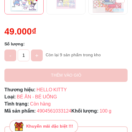
49.000₫
Số lượng:
-
+
Còn lại 9 sản phẩm trong kho
THÊM VÀO GIỎ
Thương hiệu:
HELLO KITTY
Loại:
BÉ ĂN - BÉ UỐNG
Tình trạng:
Còn hàng
Mã sản phẩm:
4904561033124
Khối lượng:
100 g
Khuyến mãi đặc biệt !!!