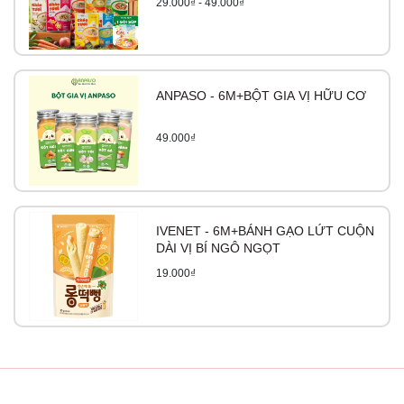
29.000₫ - 49.000₫
ANPASO - 6M+BỘT GIA VỊ HỮU CƠ
49.000₫
IVENET - 6M+BÁNH GẠO LỨT CUỘN
DÀI VỊ BÍ NGÔ NGỌT
19.000₫