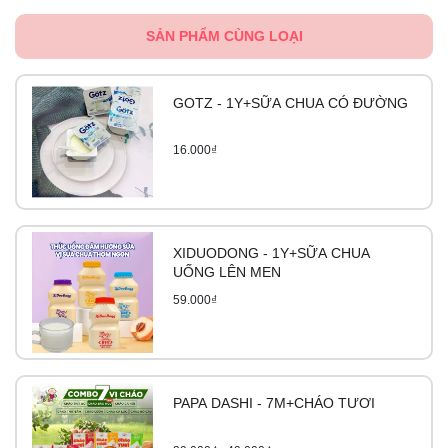
SẢN PHẨM CÙNG LOẠI
GOTZ - 1Y+SỮA CHUA CÓ ĐƯỜNG
16.000₫
XIDUODONG - 1Y+SỮA CHUA
UỐNG LÊN MEN
59.000₫
PAPA DASHI - 7M+CHÁO TƯƠI