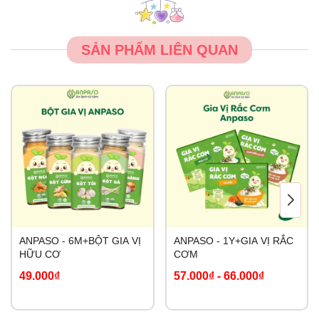
SẢN PHẨM LIÊN QUAN
ANPASO - 6M+BỘT GIA VỊ
ANPASO - 1Y+GIA VỊ RẮC
HỮU CƠ
CƠM
49.000₫
57.000₫
-
66.000₫