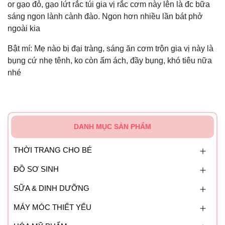
or gạo đỏ, gạo lứt rắc túi gia vị rắc cơm này lên là đc bữa
sáng ngon lành cành đào. Ngon hơn nhiều lần bát phở
ngoài kia
Bật mí: Mẹ nào bị đại tràng, sáng ăn cơm trộn gia vị này là
bụng cứ nhẹ tênh, ko còn ấm ách, đầy bụng, khó tiêu nữa
nhé
DANH MỤC SẢN PHẨM
THỜI TRANG CHO BÉ
ĐỒ SƠ SINH
SỮA & DINH DƯỠNG
MÁY MÓC THIẾT YẾU