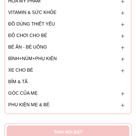
HÓA MỸ PHẨM
VITAMIN & SỨC KHỎE
ĐỒ DÙNG THIẾT YẾU
ĐỒ CHƠI CHO BÉ
BÉ ĂN - BÉ UỐNG
BÌNH+NÚM+PHỤ KIỆN
XE CHO BÉ
BỈM & TÃ
GÓC CỦA MẸ
PHỤ KIỆN MẸ & BÉ
TINH NỔI BẬT