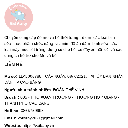
Chuyên cung cấp đồ mẹ và bé thời trang trẻ em, các loại bỉm
sữa, thực phẩm chức năng, vitamin, đồ ăn dặm, bình sữa, các
loại máy móc tiệt trùng, dụng cụ cho bé, xe đẩy xe nôi, cũi và các
dụng cụ hỗ trợ cho Mẹ và bé...
LIÊN HỆ
Mã số:
11A8006788 - CẤP NGÀY: 08/7/2021. TẠI: ỦY BAN NHÂN
DÂN TP CAO BẰNG
Người chịu trách nhiệm:
ĐOÀN THẾ VINH
Địa chỉ:
005 - PHỐ XUÂN TRƯỜNG - PHƯỜNG HỢP GIANG -
THÀNH PHỐ CAO BẰNG
Hotline:
0865759998
Email:
Voibaby2021@gmail.com
Website:
https://voibaby.vn