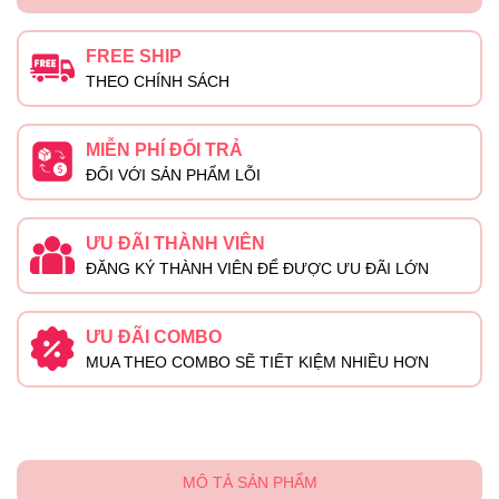
FREE SHIP
THEO CHÍNH SÁCH
MIỄN PHÍ ĐỔI TRẢ
ĐỐI VỚI SẢN PHẨM LỖI
ƯU ĐÃI THÀNH VIÊN
ĐĂNG KÝ THÀNH VIÊN ĐỂ ĐƯỢC ƯU ĐÃI LỚN
ƯU ĐÃI COMBO
MUA THEO COMBO SẼ TIẾT KIỆM NHIỀU HƠN
MÔ TẢ SẢN PHẨM