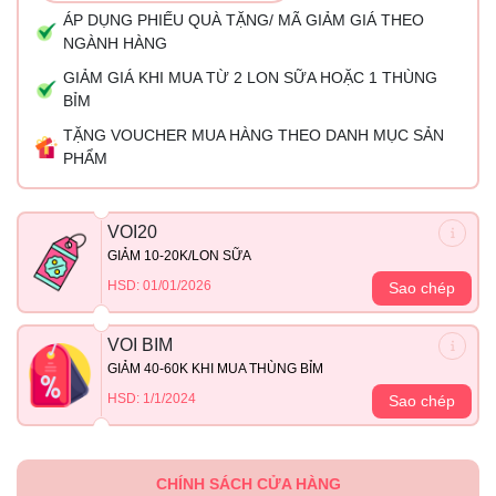
ÁP DỤNG PHIẾU QUÀ TẶNG/ MÃ GIẢM GIÁ THEO
NGÀNH HÀNG
GIẢM GIÁ KHI MUA TỪ 2 LON SỮA HOẶC 1 THÙNG
BỈM
TẶNG VOUCHER MUA HÀNG THEO DANH MỤC SẢN
PHẨM
VOI20
GIẢM 10-20K/LON SỮA
HSD: 01/01/2026
Sao chép
VOI BIM
GIẢM 40-60K KHI MUA THÙNG BỈM
HSD: 1/1/2024
Sao chép
CHÍNH SÁCH CỬA HÀNG