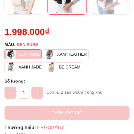
1.998.000₫
MÀU:
ĐEN PURE
ĐEN PURE
XÁM HEATHER
XANH JADE
BE CREAM
Số lượng:
-
+
Còn lại 2 sản phẩm trong kho
THÊM VÀO GIỎ
Thương hiệu:
ERGOBABY