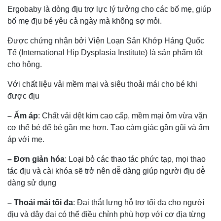
Ergobaby là dòng địu trợ lực lý tưởng cho các bố mẹ, giúp
bố mẹ địu bé yêu cả ngày mà không sợ mỏi.
Được chứng nhận bởi Viện Loạn Sản Khớp Háng Quốc
Tế (International Hip Dysplasia Institute) là sản phẩm tốt
cho hông.
Với chất liệu vải mềm mại và siêu thoải mái cho bé khi
được địu
– Ấm áp
: Chất vải dệt kim cao cấp, mềm mại ôm vừa vặn
cơ thể bé để bé gần mẹ hơn. Tạo cảm giác gần gũi và ấm
áp với mẹ.
– Đơn giản hóa
: Loại bỏ các thao tác phức tạp, mọi thao
tác địu và cài khóa sẽ trở nên dễ dàng giúp người địu dễ
dàng sử dụng
– Thoải mái tối đa
: Đai thắt lưng hỗ trợ tối đa cho người
địu và dây đai có thể điều chỉnh phù hợp với cơ địa từng