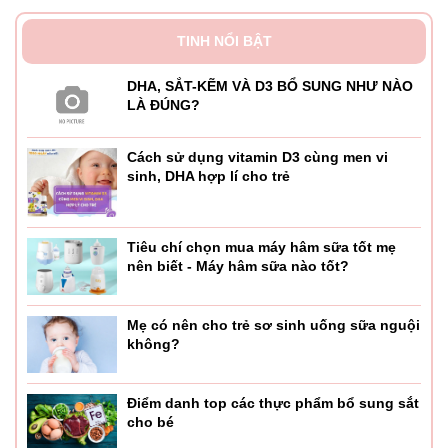
TINH NỔI BẬT
DHA, SẮT-KẼM VÀ D3 BỔ SUNG NHƯ NÀO
LÀ ĐÚNG?
Cách sử dụng vitamin D3 cùng men vi
sinh, DHA hợp lí cho trẻ
Tiêu chí chọn mua máy hâm sữa tốt mẹ
nên biết - Máy hâm sữa nào tốt?
Thương hiệu Ergobaby
Mẹ có nên cho trẻ sơ sinh uống sữa nguội
– Khởi đầu từ năm 2002, Ergobaby đã trở thành thương
không?
hiệu danh tiếng toàn cầu chuyên sản xuất các sản phẩm
đồ dùng cho bé. Với sản phẩm chủ lực là địu dành cho bé
Điểm danh top các thực phẩm bổ sung sắt
đã phổ biến khắp các châu lục như Châu Mỹ, Châu Âu,
cho bé
Châu Á, Châu Phi, Châu Úc.