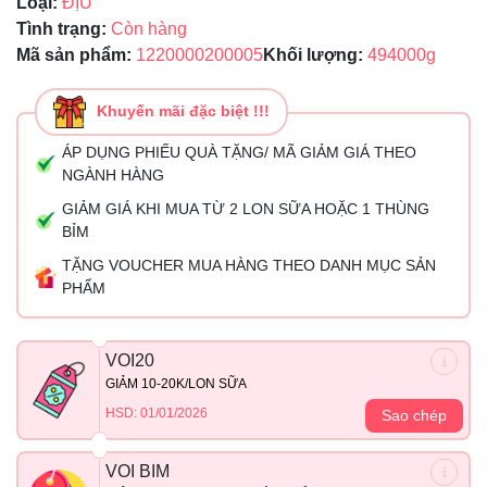
Loại:
ĐỊU
Tình trạng:
Còn hàng
Mã sản phẩm:
1220000200005
Khối lượng:
494000g
Khuyến mãi đặc biệt !!!
ÁP DỤNG PHIẾU QUÀ TẶNG/ MÃ GIẢM GIÁ THEO
NGÀNH HÀNG
GIẢM GIÁ KHI MUA TỪ 2 LON SỮA HOẶC 1 THÙNG
BỈM
TẶNG VOUCHER MUA HÀNG THEO DANH MỤC SẢN
PHẨM
VOI20
GIẢM 10-20K/LON SỮA
HSD: 01/01/2026
Sao chép
VOI BIM