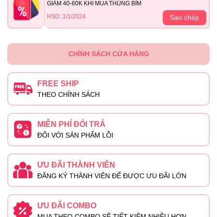
GIẢM 40-60K KHI MUA THÙNG BỈM
HSD: 1/1/2024
Sao chép
CHÍNH SÁCH CỬA HÀNG
FREE SHIP
THEO CHÍNH SÁCH
MIỄN PHÍ ĐỔI TRẢ
ĐỐI VỚI SẢN PHẨM LỖI
ƯU ĐÃI THÀNH VIÊN
ĐĂNG KÝ THÀNH VIÊN ĐỂ ĐƯỢC ƯU ĐÃI LỚN
ƯU ĐÃI COMBO
MUA THEO COMBO SẼ TIẾT KIỆM NHIỀU HƠN