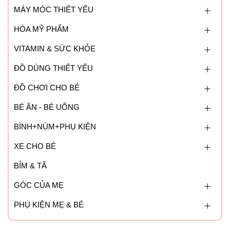
3.2kg – 11.3kg (sơ sinh – 24 tháng)
MÁY MÓC THIẾT YẾU
HÓA MỸ PHẨM
Có thể giặt máy
VITAMIN & SỨC KHỎE
Có thể cho bé bú khi sử dụng địu
ĐỒ DÙNG THIẾT YẾU
ĐỒ CHƠI CHO BÉ
BÉ ĂN - BÉ UỐNG
BÌNH+NÚM+PHỤ KIỆN
XE CHO BÉ
BỈM & TÃ
GÓC CỦA MẸ
PHỤ KIỆN MẸ & BÉ