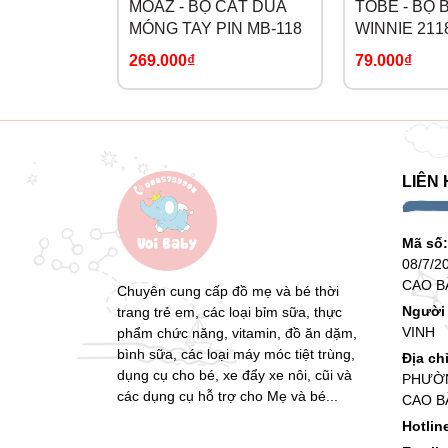
MOAZ - BỘ CẮT DŨA
TOBE - BỘ
MÓNG TAY PIN MB-118
WINNIE 211
269.000₫
79.000₫
LIÊN 
Mã số
08/7/2
CAO B
Chuyên cung cấp đồ mẹ và bé thời
Người 
trang trẻ em, các loại bỉm sữa, thực
VINH
phẩm chức năng, vitamin, đồ ăn dặm,
bình sữa, các loại máy móc tiệt trùng,
Địa ch
dụng cụ cho bé, xe đẩy xe nôi, cũi và
PHƯỜN
các dụng cụ hỗ trợ cho Mẹ và bé...
CAO B
Hotlin