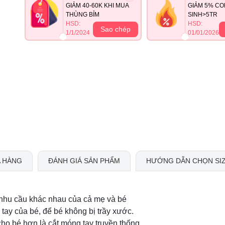
GIẢM 40-60K KHI MUA
GIẢM 5% CO
THÙNG BỈM
SINH>5TR
HSD:
HSD:
Sao chép
1/1/2024
01/01/2026
 HÀNG
ĐÁNH GIÁ SẢN PHẨM
HƯỚNG DẪN CHỌN SI
c nhu cầu khác nhau của cả mẹ và bé
tay của bé, để bé không bị trầy xước.
cho bé hơn là cắt móng tay truyền thống