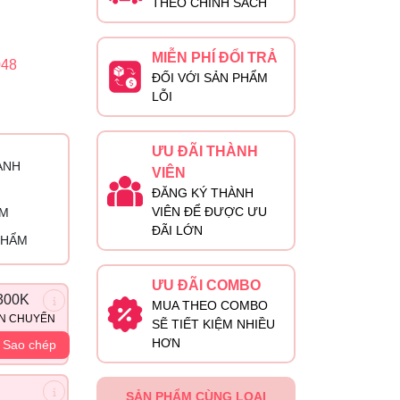
THEO CHÍNH SÁCH
MIỄN PHÍ ĐỔI TRẢ
48
ĐỐI VỚI SẢN PHẨM
LỖI
ƯU ĐÃI THÀNH
ÀNH
VIÊN
ĐĂNG KÝ THÀNH
VIÊN ĐỂ ĐƯỢC ƯU
ỈM
ĐÃI LỚN
PHẨM
ƯU ĐÃI COMBO
300K
MUA THEO COMBO
ẬN CHUYỂN
SẼ TIẾT KIỆM NHIỀU
HƠN
Sao chép
SẢN PHẨM CÙNG LOẠI