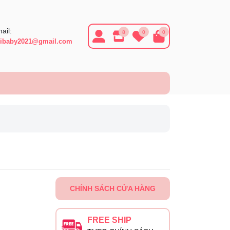
ail:
8
0
0
ibaby2021@gmail.com
CHÍNH SÁCH CỬA HÀNG
FREE SHIP