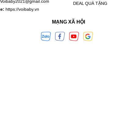
Voibaby2021@gmail.com
DEAL QUÀ TẶNG
te:
https://voibaby.vn
MẠNG XÃ HỘI