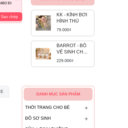
MBO ĐI
KK - KÍNH BƠI
Sao chép
HÌNH THÚ
79.000₫
BARROT - BÔ
VỆ SINH CHO
BÉ
229.000₫
ZE
DANH MỤC SẢN PHẨM
THỜI TRANG CHO BÉ
ĐỒ SƠ SINH