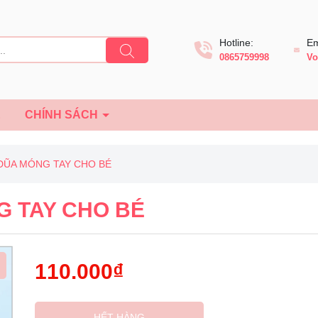
Hotline:
Em
0865759998
Vo
Ệ
CHÍNH SÁCH
 DŨA MÓNG TAY CHO BÉ
G TAY CHO BÉ
110.000₫
Mã giảm giá:
HẾT HÀNG