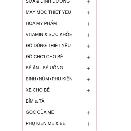
SỮA & DINH DƯỠNG
MÁY MÓC THIẾT YẾU
HÓA MỸ PHẨM
VITAMIN & SỨC KHỎE
ĐỒ DÙNG THIẾT YẾU
ĐỒ CHƠI CHO BÉ
BÉ ĂN - BÉ UỐNG
BÌNH+NÚM+PHỤ KIỆN
XE CHO BÉ
BỈM & TÃ
GÓC CỦA MẸ
PHỤ KIỆN MẸ & BÉ