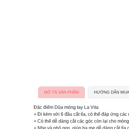
MÔ TẢ SẢN PHẨM
HƯỚNG DẪN MUA
Đặc điểm Dũa móng tay La Vita
+ Đi kèm với 6 đầu cắt tỉa, có thể đáp ứng cá
+ Có thể dễ dàng cắt các góc còn lại cho móng 
+ Nhẹ và nhỏ gọn, giúp ba mẹ dễ dàng cắt tỉa 