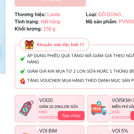
Ngày hết hạn:
Thương hiệu:
Lavita
Loại:
ĐỒ DÙNG
Tình trạng:
Hết hàng
Mã sản phẩm:
PVN50
Điều kiện:
Khối lượng:
150 g
Khuyến mãi đặc biệt !!!
ÁP DỤNG PHIẾU QUÀ TẶNG/ MÃ GIẢM GIÁ THEO NG
HÀNG
GIẢM GIÁ KHI MUA TỪ 2 LON SỮA HOẶC 1 THÙNG B
TẶNG VOUCHER MUA HÀNG THEO DANH MỤC SẢN 
VOI20
VOI5KM=
GIẢM 10-20K/LON SỮA
MIỄN PHÍ V
HSD:
HSD:
Sao chép
01/01/2026
01/01/2026
VOI BIM
VOI 5%