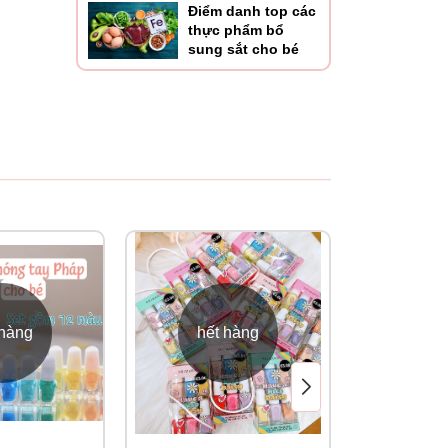
Điểm danh top các
thực phẩm bổ
sung sắt cho bé
 hàng
hết hàng