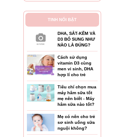
TINH NỔI BẬT
DHA, SẮT-KẼM VÀ
D3 BỔ SUNG NHƯ
NÀO LÀ ĐÚNG?
Cách sử dụng
vitamin D3 cùng
men vi sinh, DHA
hợp lí cho trẻ
Tiêu chí chọn mua
máy hâm sữa tốt
mẹ nên biết - Máy
hâm sữa nào tốt?
Mẹ có nên cho trẻ
sơ sinh uống sữa
nguội không?