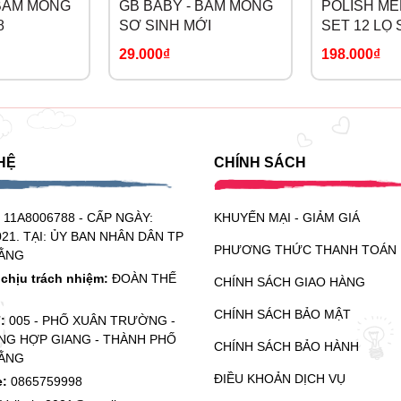
 BẤM MÓNG
GB BABY - BẤM MÓNG
POLISH ME
8
SƠ SINH MỚI
SET 12 LỌ
TAY
29.000₫
198.000₫
HỆ
CHÍNH SÁCH
:
11A8006788 - CẤP NGÀY:
KHUYẾN MẠI - GIẢM GIÁ
021. TẠI: ỦY BAN NHÂN DÂN TP
PHƯƠNG THỨC THANH TOÁN
ẰNG
chịu trách nhiệm:
ĐOÀN THẾ
CHÍNH SÁCH GIAO HÀNG
CHÍNH SÁCH BẢO MẬT
ỉ:
005 - PHỐ XUÂN TRƯỜNG -
G HỢP GIANG - THÀNH PHỐ
CHÍNH SÁCH BẢO HÀNH
ẰNG
ĐIỀU KHOẢN DỊCH VỤ
e:
0865759998