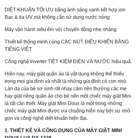
DIỆT KHUẨN TỐI ƯU bằng ánh sáng xanh kết hợp ion
Bạc & tia UV mà không cần sử dụng nước nóng
Máy vận hành siêu êm với chuyển động nhẹ nhàng
Thiết kế thông minh cùng CÁC NÚT ĐIỀU KHIỂN BẰNG
TIẾNG VIỆT
Công nghệ Inverter TIẾT KIỆM ĐIỆN VÀ NƯỚC hiệu quả.
Hiện nay, máy giặt quần áo là vật dụng không thể thiếu
trong mọi gia đình và nhất là những gia đình có con nhỏ.
Làn da của bé sơ sinh rất nhạy cảm nên thường các mẹ
hay giặt riêng quần áo cho bé nên một chiếc máy giặt Mini
là rất cần thiết. Máy giặt Mini Doux là một trong những
chiếc máy giặt Mini được ưa chuộng hiện nay bởi sự nhỏ
gọn và công nghệ diệt khuẩn hiện đại.
1. THIẾT KẾ VÀ CÔNG DỤNG CỦA MÁY GIẶT MINI
DOUX LUX DX-1328