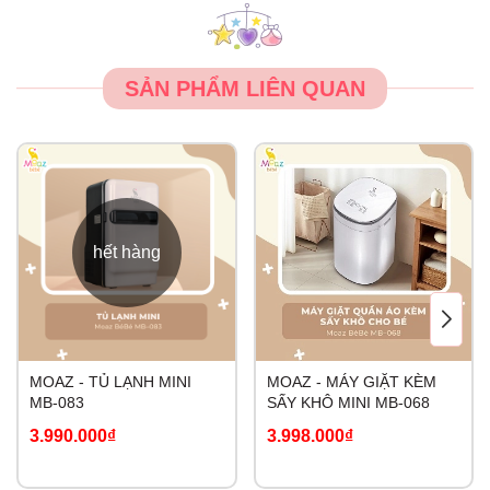
Công suất: 350W siêu tiết kiệm điện năng
Kích thước: 46*43*73,5cm.
SẢN PHẨM LIÊN QUAN
Độ bền cao, tuổi thọ máy lớn với 1 NĂM BẢO HÀNH
chính hãng tại Việt Nam.
hết hàng
MOAZ - TỦ LẠNH MINI
MOAZ - MÁY GIẶT KÈM
MB-083
SẤY KHÔ MINI MB-068
3.990.000₫
3.998.000₫