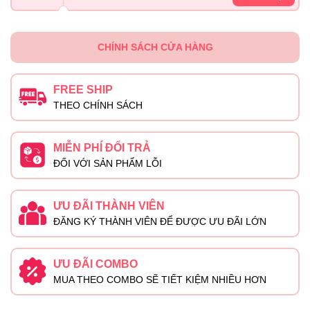
CHÍNH SÁCH CỬA HÀNG
FREE SHIP
THEO CHÍNH SÁCH
MIỄN PHÍ ĐỔI TRẢ
ĐỐI VỚI SẢN PHẨM LỖI
ƯU ĐÃI THÀNH VIÊN
ĐĂNG KÝ THÀNH VIÊN ĐỂ ĐƯỢC ƯU ĐÃI LỚN
ƯU ĐÃI COMBO
MUA THEO COMBO SẼ TIẾT KIỆM NHIỀU HƠN