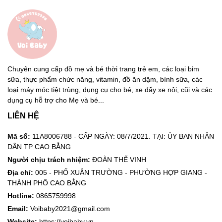
Chuyên cung cấp đồ mẹ và bé thời trang trẻ em, các loại bỉm
sữa, thực phẩm chức năng, vitamin, đồ ăn dặm, bình sữa, các
loại máy móc tiệt trùng, dụng cụ cho bé, xe đẩy xe nôi, cũi và các
dụng cụ hỗ trợ cho Mẹ và bé...
LIÊN HỆ
Mã số:
11A8006788 - CẤP NGÀY: 08/7/2021. TẠI: ỦY BAN NHÂN
DÂN TP CAO BẰNG
Người chịu trách nhiệm:
ĐOÀN THẾ VINH
Địa chỉ:
005 - PHỐ XUÂN TRƯỜNG - PHƯỜNG HỢP GIANG -
THÀNH PHỐ CAO BẰNG
Hotline:
0865759998
Email:
Voibaby2021@gmail.com
Website:
https://voibaby.vn