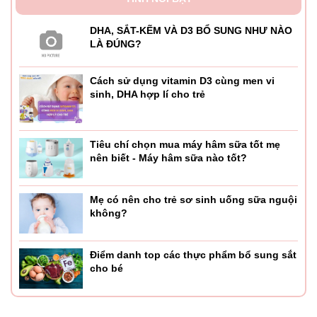
Nếu nhìn từ bên ngoài thì mẹ có thể sẽ thấy kích thước của
máy giặt mini Doux Lux rất gọn L46*W43*H73,5cm.
DHA, SẮT-KẼM VÀ D3 BỔ SUNG NHƯ NÀO
LÀ ĐÚNG?
Về màu sắc
Về màu sắc thì máy giặt mini Doux Lux có tới 2 màu là
Cách sử dụng vitamin D3 cùng men vi
sinh, DHA hợp lí cho trẻ
trắng, hồng. Các màu sắc này đều rất dễ thương và phù
hợp với mọi không gian phòng nhà mẹ.
Chức năng hẹn giờ:
Máy giặt Mini Doux Lux có thêm tính
Tiêu chí chọn mua máy hâm sữa tốt mẹ
năng cài đặt hẹn giờ giặt, giúp mẹ linh hoạt hơn khi sử
nên biết - Máy hâm sữa nào tốt?
dụng.
Mẹ có nên cho trẻ sơ sinh uống sữa nguội
không?
2. THÔNG SỐ KỸ THUẬT CỦA MÁY GIẶT MINI DOUX
LUX DX-1328
Điểm danh top các thực phẩm bổ sung sắt
cho bé
Khối lượng giặt: 4,5kg
Độ ồn giặt <62bB, thân máy ổn định không rung lắc