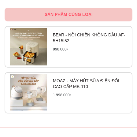
SẢN PHẨM CÙNG LOẠI
BEAR - NỒI CHIÊN KHÔNG DẦU AF-
5H15I52
998.000₫
MOAZ - MÁY HÚT SỮA ĐIỆN ĐÔI
CAO CẤP MB-110
1.998.000₫