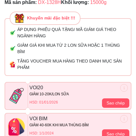
Mã sản phẩm:
DX-1328H
Khối lượng:
15000g
Khuyến mãi đặc biệt !!!
ÁP DỤNG PHIẾU QUÀ TẶNG/ MÃ GIẢM GIÁ THEO
NGÀNH HÀNG
GIẢM GIÁ KHI MUA TỪ 2 LON SỮA HOẶC 1 THÙNG
BỈM
TẶNG VOUCHER MUA HÀNG THEO DANH MỤC SẢN
PHẨM
VOI20
GIẢM 10-20K/LON SỮA
HSD: 01/01/2026
Sao chép
VOI BIM
GIẢM 40-60K KHI MUA THÙNG BỈM
HSD: 1/1/2024
Sao chép