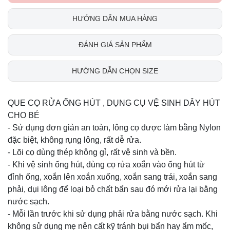
HƯỚNG DẪN MUA HÀNG
ĐÁNH GIÁ SẢN PHẨM
HƯỚNG DẪN CHỌN SIZE
QUE CỌ RỬA ỐNG HÚT , DỤNG CỤ VỆ SINH DÂY HÚT
CHO BÉ
- Sử dụng đơn giản an toàn, lông cọ được làm bằng Nylon
đặc biệt, không rụng lông, rất dễ rửa.
- Lõi cọ dùng thép không gỉ, rất vệ sinh và bền.
- Khi vệ sinh ống hút, dùng cọ rửa xoắn vào ống hút từ
đỉnh ống, xoắn lên xoắn xuống, xoắn sang trái, xoắn sang
phải, dụi lông để loại bỏ chất bẩn sau đó mới rửa lại bằng
nước sạch.
- Mỗi lần trước khi sử dụng phải rửa bằng nước sạch. Khi
không sử dụng mẹ nên cất kỹ tránh bụi bẩn hay ẩm mốc,