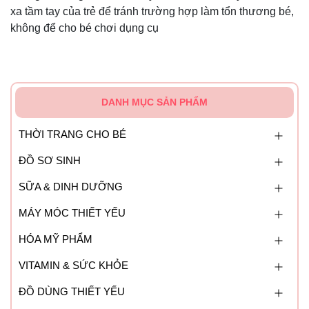
xa tầm tay của trẻ để tránh trường hợp làm tổn thương bé,
không để cho bé chơi dụng cụ
DANH MỤC SẢN PHẨM
THỜI TRANG CHO BÉ
ĐỒ SƠ SINH
SỮA & DINH DƯỠNG
MÁY MÓC THIẾT YẾU
HÓA MỸ PHẨM
VITAMIN & SỨC KHỎE
ĐỒ DÙNG THIẾT YẾU