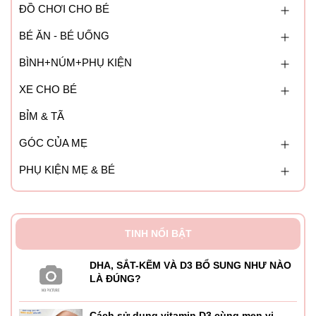
ĐỒ CHƠI CHO BÉ
BÉ ĂN - BÉ UỐNG
BÌNH+NÚM+PHỤ KIỆN
XE CHO BÉ
BỈM & TÃ
GÓC CỦA MẸ
PHỤ KIỆN MẸ & BÉ
TINH NỔI BẬT
DHA, SẮT-KẼM VÀ D3 BỔ SUNG NHƯ NÀO
LÀ ĐÚNG?
Cách sử dụng vitamin D3 cùng men vi