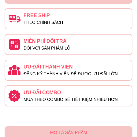
FREE SHIP
THEO CHÍNH SÁCH
MIỄN PHÍ ĐỔI TRẢ
ĐỐI VỚI SẢN PHẨM LỖI
ƯU ĐÃI THÀNH VIÊN
ĐĂNG KÝ THÀNH VIÊN ĐỂ ĐƯỢC ƯU ĐÃI LỚN
ƯU ĐÃI COMBO
MUA THEO COMBO SẼ TIẾT KIỆM NHIỀU HƠN
MÔ TẢ SẢN PHẨM