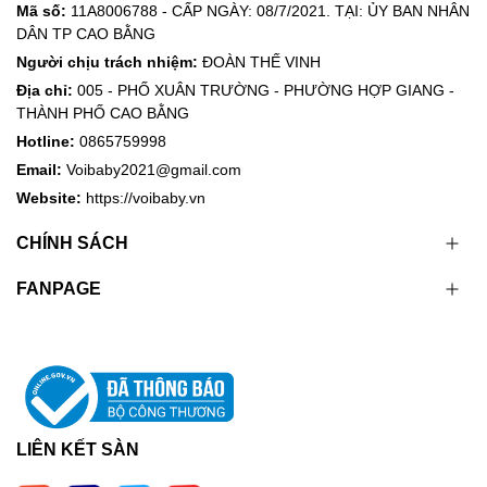
Mã số:
11A8006788 - CẤP NGÀY: 08/7/2021. TẠI: ỦY BAN NHÂN
DÂN TP CAO BẰNG
Người chịu trách nhiệm:
ĐOÀN THẾ VINH
Địa chỉ:
005 - PHỐ XUÂN TRƯỜNG - PHƯỜNG HỢP GIANG -
THÀNH PHỐ CAO BẰNG
Hotline:
0865759998
Email:
Voibaby2021@gmail.com
Website:
https://voibaby.vn
CHÍNH SÁCH
FANPAGE
LIÊN KẾT SÀN