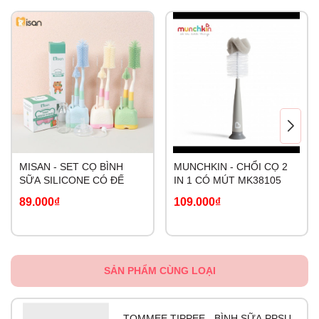
MISAN - SET CỌ BÌNH
MUNCHKIN - CHỔI CỌ 2
SỮA SILICONE CÓ ĐẾ
IN 1 CÓ MÚT MK38105
89.000₫
109.000₫
SẢN PHẨM CÙNG LOẠI
TOMMEE TIPPEE - BÌNH SỮA PPSU