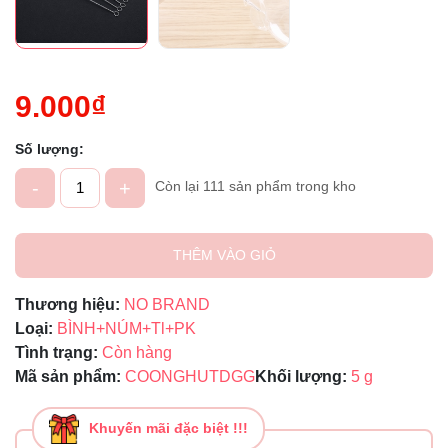
9.000₫
Số lượng:
-
+
Còn lại 111 sản phẩm trong kho
THÊM VÀO GIỎ
Thương hiệu:
NO BRAND
Loại:
BÌNH+NÚM+Tl+PK
Tình trạng:
Còn hàng
Mã sản phẩm:
COONGHUTDGG
Khối lượng:
5 g
Khuyến mãi đặc biệt !!!