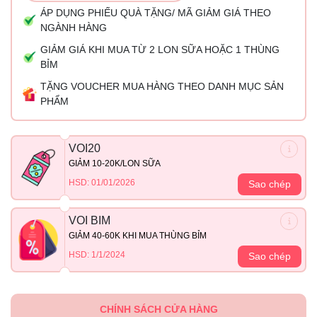
ÁP DỤNG PHIẾU QUÀ TẶNG/ MÃ GIẢM GIÁ THEO
NGÀNH HÀNG
GIẢM GIÁ KHI MUA TỪ 2 LON SỮA HOẶC 1 THÙNG
BỈM
TẶNG VOUCHER MUA HÀNG THEO DANH MỤC SẢN
PHẨM
VOI20
GIẢM 10-20K/LON SỮA
HSD: 01/01/2026
Sao chép
VOI BIM
GIẢM 40-60K KHI MUA THÙNG BỈM
HSD: 1/1/2024
Sao chép
CHÍNH SÁCH CỬA HÀNG