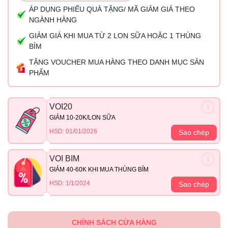
ÁP DỤNG PHIẾU QUÀ TẶNG/ MÃ GIẢM GIÁ THEO
NGÀNH HÀNG
GIẢM GIÁ KHI MUA TỪ 2 LON SỮA HOẶC 1 THÙNG
BỈM
TẶNG VOUCHER MUA HÀNG THEO DANH MỤC SẢN
PHẨM
VOI20
GIẢM 10-20K/LON SỮA
HSD: 01/01/2026
Sao chép
VOI BIM
GIẢM 40-60K KHI MUA THÙNG BỈM
HSD: 1/1/2024
Sao chép
CHÍNH SÁCH CỬA HÀNG