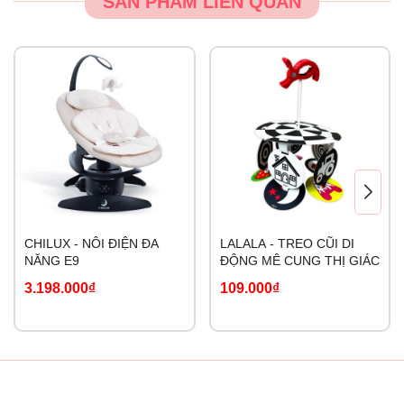
SẢN PHẨM LIÊN QUAN
CHILUX - NÔI ĐIỆN ĐA
LALALA - TREO CŨI DI
NĂNG E9
ĐỘNG MÊ CUNG THỊ GIÁC
3.198.000₫
109.000₫