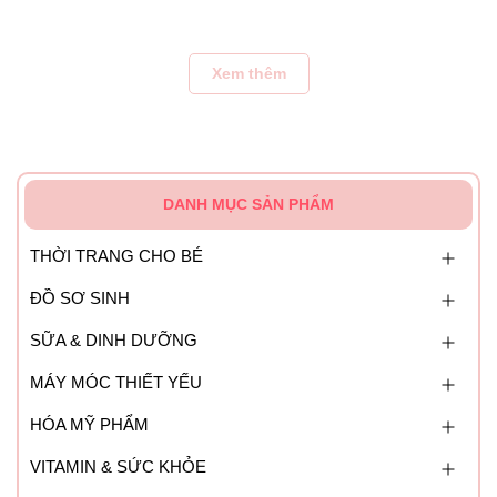
Chất liệu: 100% gỗ thông New Zealand
Khách hàng: Kiểm tra trước khi thanh toán
Xem thêm
Xuất xứ: Sản xuất tại Việt Nam
DANH MỤC SẢN PHẨM
THỜI TRANG CHO BÉ
ĐỒ SƠ SINH
SỮA & DINH DƯỠNG
MÁY MÓC THIẾT YẾU
HÓA MỸ PHẨM
VITAMIN & SỨC KHỎE