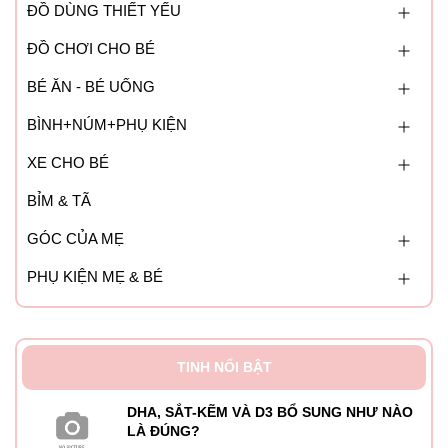
ĐỒ DÙNG THIẾT YẾU
ĐỒ CHƠI CHO BÉ
BÉ ĂN - BÉ UỐNG
BÌNH+NÚM+PHỤ KIỆN
XE CHO BÉ
BỈM & TÃ
GÓC CỦA MẸ
PHỤ KIỆN MẸ & BÉ
TINH NỔI BẬT
DHA, SẮT-KẼM VÀ D3 BỔ SUNG NHƯ NÀO
LÀ ĐÚNG?