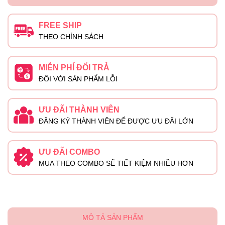
FREE SHIP
THEO CHÍNH SÁCH
MIỄN PHÍ ĐỔI TRẢ
ĐỐI VỚI SẢN PHẨM LỖI
ƯU ĐÃI THÀNH VIÊN
ĐĂNG KÝ THÀNH VIÊN ĐỂ ĐƯỢC ƯU ĐÃI LỚN
ƯU ĐÃI COMBO
MUA THEO COMBO SẼ TIẾT KIỆM NHIỀU HƠN
MÔ TẢ SẢN PHẨM