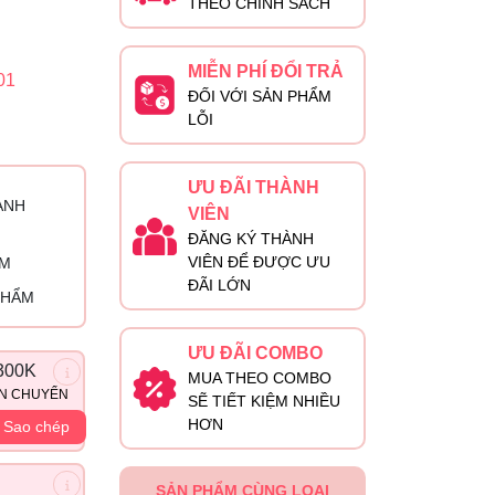
THEO CHÍNH SÁCH
MIỄN PHÍ ĐỔI TRẢ
01
ĐỐI VỚI SẢN PHẨM
LỖI
ƯU ĐÃI THÀNH
ÀNH
VIÊN
ĐĂNG KÝ THÀNH
VIÊN ĐỂ ĐƯỢC ƯU
ỈM
ĐÃI LỚN
PHẨM
ƯU ĐÃI COMBO
300K
MUA THEO COMBO
ẬN CHUYỂN
SẼ TIẾT KIỆM NHIỀU
HƠN
Sao chép
SẢN PHẨM CÙNG LOẠI