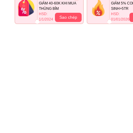
GIẢM 40-60K KHI MUA
GIẢM 5% CO
THÙNG BỈM
SINH>5TR
HSD:
HSD:
Sao chép
1/1/2024
01/01/2026