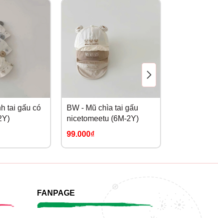
h tai gấu có
BW - Mũ chìa tai gấu
BW - Mũ vàn
2Y)
nicetomeetu (6M-2Y)
nicetomeet
99.000₫
109.000₫
FANPAGE