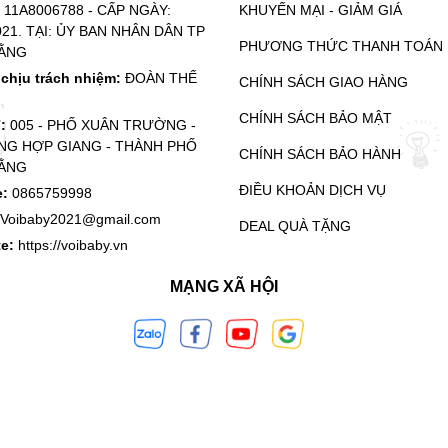
:
11A8006788 - CẤP NGÀY:
KHUYẾN MẠI - GIẢM GIÁ
021. TẠI: ỦY BAN NHÂN DÂN TP
PHƯƠNG THỨC THANH TOÁN
ẰNG
chịu trách nhiệm:
ĐOÀN THẾ
CHÍNH SÁCH GIAO HÀNG
CHÍNH SÁCH BẢO MẬT
ỉ:
005 - PHỐ XUÂN TRƯỜNG -
G HỢP GIANG - THÀNH PHỐ
CHÍNH SÁCH BẢO HÀNH
ẰNG
ĐIỀU KHOẢN DỊCH VỤ
e:
0865759998
Voibaby2021@gmail.com
DEAL QUÀ TẶNG
te:
https://voibaby.vn
MẠNG XÃ HỘI