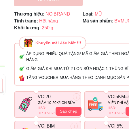
Mã giảm giá:
Thương hiệu:
NO BRAND
Loại:
MŨ
Ngày hết hạn:
Tình trạng:
Hết hàng
Mã sản phẩm:
BVMU
Khối lượng:
250 g
Điều kiện:
Khuyến mãi đặc biệt !!!
ÁP DỤNG PHIẾU QUÀ TẶNG/ MÃ GIẢM GIÁ THEO NG
HÀNG
GIẢM GIÁ KHI MUA TỪ 2 LON SỮA HOẶC 1 THÙNG B
TẶNG VOUCHER MUA HÀNG THEO DANH MỤC SẢN 
VOI20
VOI5KM=
GIẢM 10-20K/LON SỮA
MIỄN PHÍ V
HSD:
HSD:
Sao chép
01/01/2026
01/01/2026
VOI BIM
VOI 5%