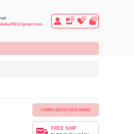
ail:
8
0
0
ibaby2021@gmail.com
CHÍNH SÁCH CỬA HÀNG
FREE SHIP