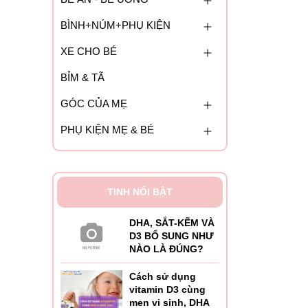
BÌNH+NÚM+PHỤ KIỆN
XE CHO BÉ
BỈM & TÃ
GÓC CỦA MẸ
PHỤ KIỆN MẸ & BÉ
TINH NỔI BẬT
DHA, SẮT-KẼM VÀ
D3 BỔ SUNG NHƯ
NÀO LÀ ĐÚNG?
Cách sử dụng
vitamin D3 cùng
men vi sinh, DHA