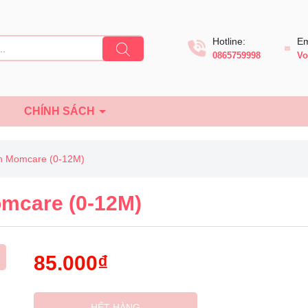
Hotline:
Em
0865759998
Vo
Ệ
CHÍNH SÁCH
on Momcare (0-12M)
omcare (0-12M)
85.000₫
HẾT HÀNG