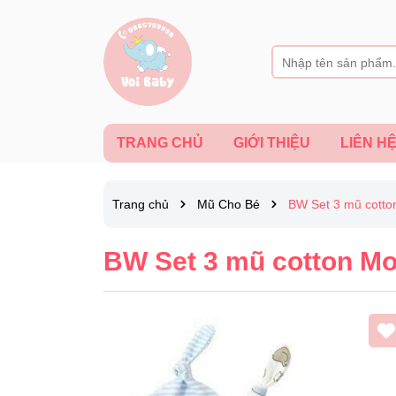
TRANG CHỦ
GIỚI THIỆU
LIÊN H
Trang chủ
Mũ Cho Bé
BW Set 3 mũ cott
BW Set 3 mũ cotton M