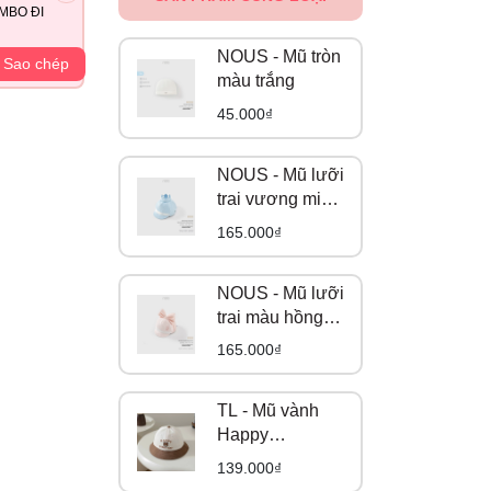
MBO ĐI
NOUS - Mũ tròn
Sao chép
màu trắng
45.000₫
NOUS - Mũ lưỡi
trai vương miện
màu xanh da
165.000₫
trời đính pom
pom (S,M,L)
NOUS - Mũ lưỡi
trai màu hồng
đính nơ (S,M,L)
165.000₫
TL - Mũ vành
Happy
Everyday (2-5Y)
139.000₫