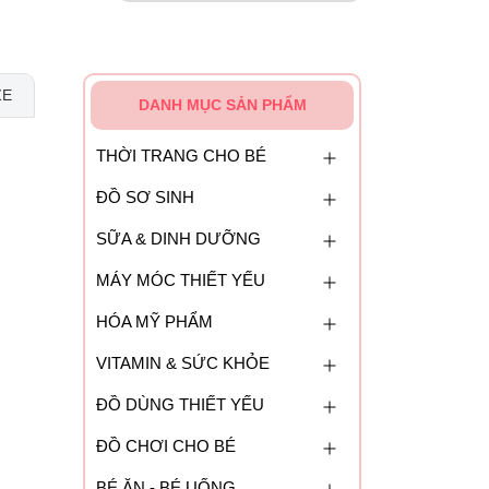
ZE
DANH MỤC SẢN PHẨM
THỜI TRANG CHO BÉ
ĐỒ SƠ SINH
SỮA & DINH DƯỠNG
MÁY MÓC THIẾT YẾU
HÓA MỸ PHẨM
VITAMIN & SỨC KHỎE
ĐỒ DÙNG THIẾT YẾU
ĐỒ CHƠI CHO BÉ
BÉ ĂN - BÉ UỐNG