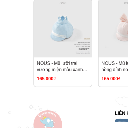
NOUS - Mũ lưỡi trai
NOUS - Mũ lư
vương miện màu xanh
hồng đính nơ
da trời đính pom pom
165.000₫
165.000₫
(S,M,L)
LIÊN 