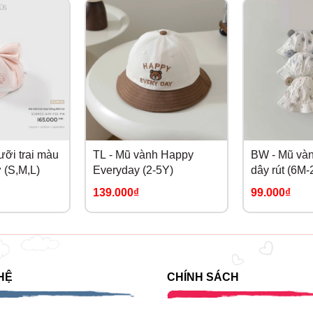
ỡi trai màu
TL - Mũ vành Happy
BW - Mũ vàn
 (S,M,L)
Everyday (2-5Y)
dây rút (6M-
139.000₫
99.000₫
HỆ
CHÍNH SÁCH