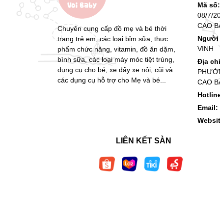
Mã số
08/7/2
CAO B
Chuyên cung cấp đồ mẹ và bé thời
Người 
trang trẻ em, các loại bỉm sữa, thực
VINH
phẩm chức năng, vitamin, đồ ăn dặm,
bình sữa, các loại máy móc tiệt trùng,
Địa ch
dụng cụ cho bé, xe đẩy xe nôi, cũi và
PHƯỜN
các dụng cụ hỗ trợ cho Mẹ và bé...
CAO B
Hotlin
Email:
Websi
LIÊN KẾT SÀN