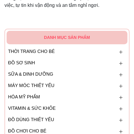
việc, tự tin khi vận động và an tâm nghỉ ngơi.
DANH MỤC SẢN PHẨM
THỜI TRANG CHO BÉ
ĐỒ SƠ SINH
SỮA & DINH DƯỠNG
MÁY MÓC THIẾT YẾU
HÓA MỸ PHẨM
VITAMIN & SỨC KHỎE
ĐỒ DÙNG THIẾT YẾU
ĐỒ CHƠI CHO BÉ