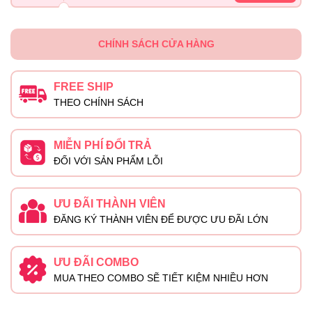
CHÍNH SÁCH CỬA HÀNG
FREE SHIP
THEO CHÍNH SÁCH
MIỄN PHÍ ĐỔI TRẢ
ĐỐI VỚI SẢN PHẨM LỖI
ƯU ĐÃI THÀNH VIÊN
ĐĂNG KÝ THÀNH VIÊN ĐỂ ĐƯỢC ƯU ĐÃI LỚN
ƯU ĐÃI COMBO
MUA THEO COMBO SẼ TIẾT KIỆM NHIỀU HƠN