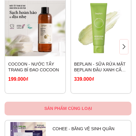
COCOON - NƯỚC TẨY
BEPLAIN - SỮA RỬA MẶT
TRANG BÍ ĐAO COCOON
BEPLAIN ĐẬU XANH CÂN
BẰNG ĐỘ PH 160ml
199.000₫
339.000₫
SẢN PHẨM CÙNG LOẠI
COHEE - BĂNG VỆ SINH QUẦN