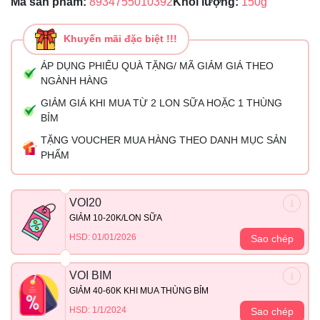
Mã sản phẩm:
8934755010392
Khối lượng:
150g
Khuyến mãi đặc biệt !!!
ÁP DỤNG PHIẾU QUÀ TẶNG/ MÃ GIẢM GIÁ THEO
NGÀNH HÀNG
GIẢM GIÁ KHI MUA TỪ 2 LON SỮA HOẶC 1 THÙNG
BỈM
TẶNG VOUCHER MUA HÀNG THEO DANH MỤC SẢN
PHẨM
VOI20
GIẢM 10-20K/LON SỮA
HSD: 01/01/2026
Sao chép
VOI BIM
GIẢM 40-60K KHI MUA THÙNG BỈM
HSD: 1/1/2024
Sao chép