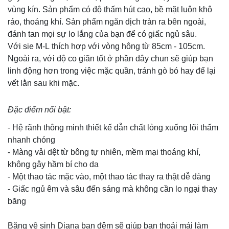
vùng kín. Sản phẩm có độ thấm hút cao, bề mặt luôn khô
ráo, thoáng khí. Sản phẩm ngăn dịch tràn ra bên ngoài,
đánh tan mọi sự lo lắng của bạn để có giấc ngủ sâu.
Với sie M-L thích hợp với vòng hông từ 85cm - 105cm.
Ngoài ra, với độ co giãn tốt ở phần dây chun sẽ giúp bạn
linh động hơn trong việc mặc quần, tránh gò bó hay để lại
vết lằn sau khi mặc.
Đặc điểm nổi bật:
- Hệ rãnh thông minh thiết kế dẫn chất lỏng xuống lõi thấm
nhanh chóng
- Màng vải dệt từ bông tự nhiên, mềm mại thoáng khí,
không gây hầm bí cho da
- Một thao tác mặc vào, một thao tác thay ra thật dễ dàng
- Giấc ngủ êm và sâu đến sáng mà không cần lo ngại thay
băng
Băng vệ sinh Diana ban đêm sẽ giúp bạn thoải mái làm