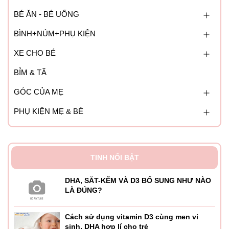
BÉ ĂN - BÉ UỐNG
BÌNH+NÚM+PHỤ KIỆN
XE CHO BÉ
BỈM & TÃ
GÓC CỦA MẸ
PHỤ KIỆN MẸ & BÉ
TINH NỔI BẬT
DHA, SẮT-KẼM VÀ D3 BỔ SUNG NHƯ NÀO
LÀ ĐÚNG?
Cách sử dụng vitamin D3 cùng men vi
sinh, DHA hợp lí cho trẻ