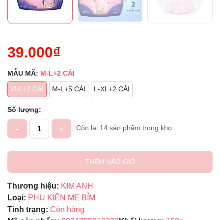
39.000₫
MẪU MÃ:
M-L+2 CÁI
M-L+2 CÁI
M-L+5 CÁI
L-XL+2 CÁI
Số lượng:
-
+
Còn lại 14 sản phẩm trong kho
THÊM VÀO GIỎ
Thương hiệu:
KIM ANH
Loại:
PHỤ KIỆN MẸ BỈM
Tình trạng:
Còn hàng