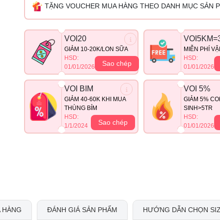
TẶNG VOUCHER MUA HÀNG THEO DANH MỤC SẢN 
VOI20
VOI5KM=
GIẢM 10-20K/LON SỮA
MIỄN PHÍ V
HSD:
HSD:
Sao chép
01/01/2026
01/01/2026
VOI BIM
VOI 5%
GIẢM 40-60K KHI MUA
GIẢM 5% CO
THÙNG BỈM
SINH>5TR
HSD:
HSD:
Sao chép
1/1/2024
01/01/2026
 HÀNG
ĐÁNH GIÁ SẢN PHẨM
HƯỚNG DẪN CHỌN SI