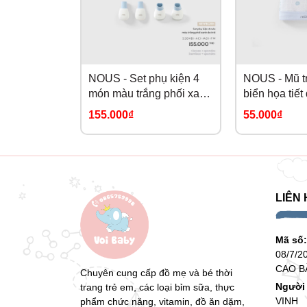
NOUS - Set phụ kiện 4
NOUS - Mũ t
món màu trắng phối xanh
biển họa tiết
da trời NB
155.000₫
55.000₫
LIÊN 
Mã số
08/7/2
CAO B
Chuyên cung cấp đồ mẹ và bé thời
Người 
trang trẻ em, các loại bỉm sữa, thực
VINH
phẩm chức năng, vitamin, đồ ăn dặm,