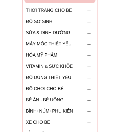
THỜI TRANG CHO BÉ
ĐỒ SƠ SINH
SỮA & DINH DƯỠNG
MÁY MÓC THIẾT YẾU
HÓA MỸ PHẨM
VITAMIN & SỨC KHỎE
ĐỒ DÙNG THIẾT YẾU
ĐỒ CHƠI CHO BÉ
BÉ ĂN - BÉ UỐNG
BÌNH+NÚM+PHỤ KIỆN
XE CHO BÉ