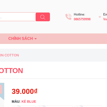
Hotline:
Em
0865759998
Vo
Ệ
CHÍNH SÁCH
RÒN COTTON
COTTON
39.000₫
MÀU:
KẺ BLUE