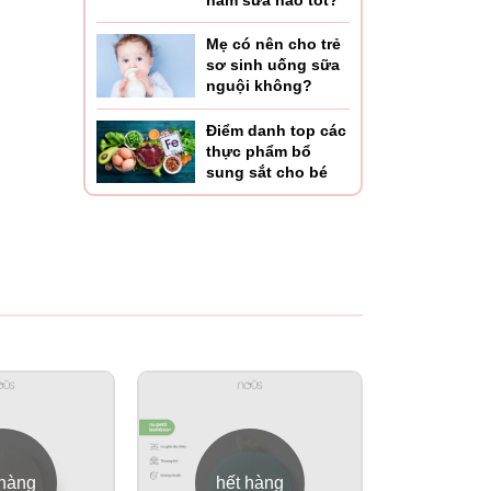
hâm sữa nào tốt?
Mẹ có nên cho trẻ
sơ sinh uống sữa
nguội không?
Điểm danh top các
thực phẩm bổ
sung sắt cho bé
 hàng
hết hàng