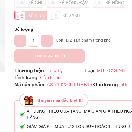
Mã giảm giá:
KẺ GHI
KẺ HỒNG ĐẬM
KẺ HỒNG
Ngày hết hạn:
KẺ BLUE
KẺ XANH
Điều kiện:
Số lượng:
-
+
Còn lại 2 sản phẩm trong kho
THÊM VÀO GIỎ
Thương hiệu:
Bubaby
Loại:
MŨ SƠ SINH
Tình trạng:
Còn hàng
Mã sản phẩm:
ASR192200.FREB16
Khối lượng:
50g
Khuyến mãi đặc biệt !!!
ÁP DỤNG PHIẾU QUÀ TẶNG/ MÃ GIẢM GIÁ THEO NG
HÀNG
GIẢM GIÁ KHI MUA TỪ 2 LON SỮA HOẶC 1 THÙNG B