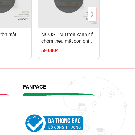
tròn màu
NOUS - Mũ tròn xanh có
NOUS - Mũ t
chỏm thêu mắt con chim
hoạ tiết sa
NB
59.000₫
45.000₫
FANPAGE