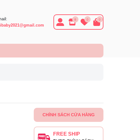
ail:
8
0
0
ibaby2021@gmail.com
CHÍNH SÁCH CỬA HÀNG
FREE SHIP