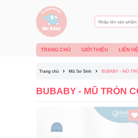
TRANG CHỦ
GIỚI THIỆU
LIÊN H
Trang chủ
Mũ Sơ Sinh
BUBABY - MŨ T
BUBABY - MŨ TRÒN 