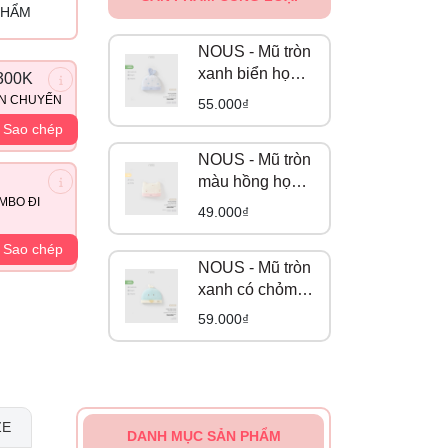
PHẨM
NOUS - Mũ tròn
xanh biển họa
300K
tiết quả táo NB
ẬN CHUYỂN
55.000₫
Sao chép
NOUS - Mũ tròn
màu hồng họa
tiết gấu hồng
MBO ĐI
49.000₫
NB
Sao chép
NOUS - Mũ tròn
xanh có chỏm
thêu mắt con
59.000₫
chim NB
ZE
DANH MỤC SẢN PHẨM