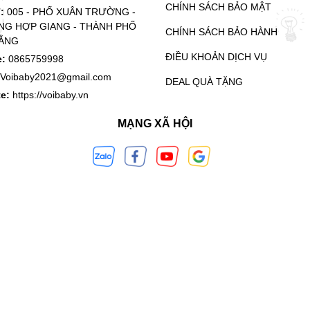
CHÍNH SÁCH BẢO MẬT
ỉ:
005 - PHỐ XUÂN TRƯỜNG -
G HỢP GIANG - THÀNH PHỐ
CHÍNH SÁCH BẢO HÀNH
ẰNG
ĐIỀU KHOẢN DỊCH VỤ
e:
0865759998
Voibaby2021@gmail.com
DEAL QUÀ TẶNG
te:
https://voibaby.vn
MẠNG XÃ HỘI