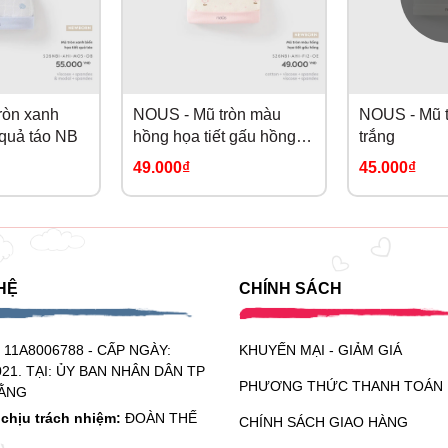
ròn xanh
NOUS - Mũ tròn màu
NOUS - Mũ 
 quả táo NB
hồng họa tiết gấu hồng
trắng
NB
49.000₫
45.000₫
HỆ
CHÍNH SÁCH
:
11A8006788 - CẤP NGÀY:
KHUYẾN MẠI - GIẢM GIÁ
021. TẠI: ỦY BAN NHÂN DÂN TP
PHƯƠNG THỨC THANH TOÁN
ẰNG
chịu trách nhiệm:
ĐOÀN THẾ
CHÍNH SÁCH GIAO HÀNG