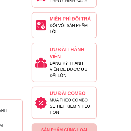
THEO CHÍNH SÁCH
MIỄN PHÍ ĐỔI TRẢ
ĐỐI VỚI SẢN PHẨM
LỖI
ƯU ĐÃI THÀNH
VIÊN
ĐĂNG KÝ THÀNH
VIÊN ĐỂ ĐƯỢC ƯU
ĐÃI LỚN
ƯU ĐÃI COMBO
MUA THEO COMBO
SẼ TIẾT KIỆM NHIỀU
ÀNH
HƠN
ỈM
SẢN PHẨM CÙNG LOẠI