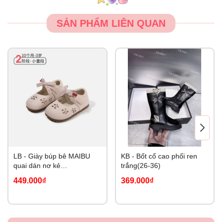
SẢN PHẨM LIÊN QUAN
LB - Giày búp bê MAIBU
KB - Bốt cổ cao phối ren
quai dán nơ kẻ
trắng(26-36)
Cherry(19,23-26)
449.000₫
369.000₫