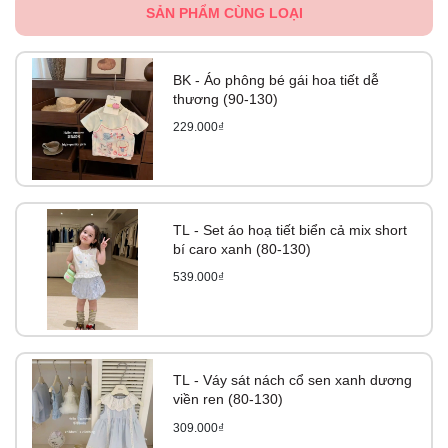
SẢN PHẨM CÙNG LOẠI
BK - Áo phông bé gái hoa tiết dễ
thương (90-130)
229.000₫
TL - Set áo hoạ tiết biển cả mix short
bí caro xanh (80-130)
539.000₫
TL - Váy sát nách cổ sen xanh dương
viền ren (80-130)
309.000₫