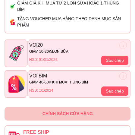
GIẢM GIÁ KHI MUA TỪ 2 LON SỮA HOẶC 1 THÙNG
BỈM
TẶNG VOUCHER MUA HÀNG THEO DANH MỤC SẢN
PHẨM
VOI20
GIẢM 10-20K/LON SỮA
HSD: 01/01/2026
Sao chép
VOI BIM
GIẢM 40-60K KHI MUA THÙNG BỈM
HSD: 1/1/2024
Sao chép
CHÍNH SÁCH CỬA HÀNG
FREE SHIP