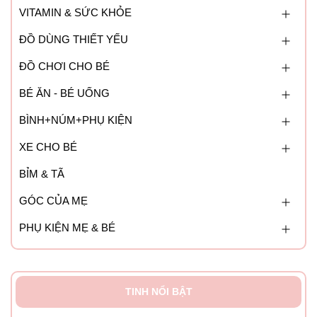
VITAMIN & SỨC KHỎE
ĐỒ DÙNG THIẾT YẾU
ĐỒ CHƠI CHO BÉ
BÉ ĂN - BÉ UỐNG
BÌNH+NÚM+PHỤ KIỆN
XE CHO BÉ
BỈM & TÃ
GÓC CỦA MẸ
PHỤ KIỆN MẸ & BÉ
TINH NỔI BẬT