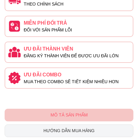
THEO CHÍNH SÁCH
MIỄN PHÍ ĐỔI TRẢ
ĐỐI VỚI SẢN PHẨM LỖI
ƯU ĐÃI THÀNH VIÊN
ĐĂNG KÝ THÀNH VIÊN ĐỂ ĐƯỢC ƯU ĐÃI LỚN
ƯU ĐÃI COMBO
MUA THEO COMBO SẼ TIẾT KIỆM NHIỀU HƠN
MÔ TẢ SẢN PHẨM
HƯỚNG DẪN MUA HÀNG