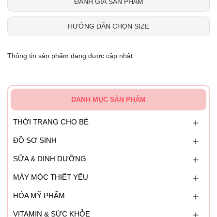
ĐÁNH GIÁ SẢN PHẨM
HƯỚNG DẪN CHỌN SIZE
Thông tin sản phẩm đang được cập nhật
DANH MỤC SẢN PHẨM
THỜI TRANG CHO BÉ
ĐỒ SƠ SINH
SỮA & DINH DƯỠNG
MÁY MÓC THIẾT YẾU
HÓA MỸ PHẨM
VITAMIN & SỨC KHỎE