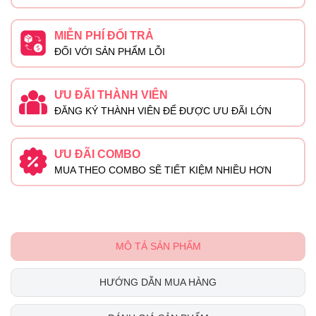
MIỄN PHÍ ĐỔI TRẢ
ĐỐI VỚI SẢN PHẨM LỖI
ƯU ĐÃI THÀNH VIÊN
ĐĂNG KÝ THÀNH VIÊN ĐỂ ĐƯỢC ƯU ĐÃI LỚN
ƯU ĐÃI COMBO
MUA THEO COMBO SẼ TIẾT KIỆM NHIỀU HƠN
MÔ TẢ SẢN PHẨM
HƯỚNG DẪN MUA HÀNG