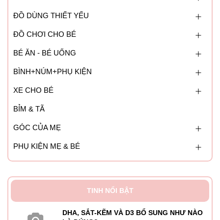
ĐỒ DÙNG THIẾT YẾU
ĐỒ CHƠI CHO BÉ
BÉ ĂN - BÉ UỐNG
BÌNH+NÚM+PHỤ KIỆN
XE CHO BÉ
BỈM & TÃ
GÓC CỦA MẸ
PHỤ KIỆN MẸ & BÉ
TINH NỔI BẬT
DHA, SẮT-KẼM VÀ D3 BỔ SUNG NHƯ NÀO