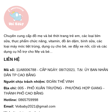
Chuyên cung cấp đồ mẹ và bé thời trang trẻ em, các loại bỉm
sữa, thực phẩm chức năng, vitamin, đồ ăn dặm, bình sữa, các
loại máy móc tiệt trùng, dụng cụ cho bé, xe đẩy xe nôi, cũi và các
dụng cụ hỗ trợ cho Mẹ và bé...
LIÊN HỆ
Mã số:
11A8006788 - CẤP NGÀY: 08/7/2021. TẠI: ỦY BAN NHÂN
DÂN TP CAO BẰNG
Người chịu trách nhiệm:
ĐOÀN THẾ VINH
Địa chỉ:
005 - PHỐ XUÂN TRƯỜNG - PHƯỜNG HỢP GIANG -
THÀNH PHỐ CAO BẰNG
Hotline:
0865759998
Email:
Voibaby2021@gmail.com