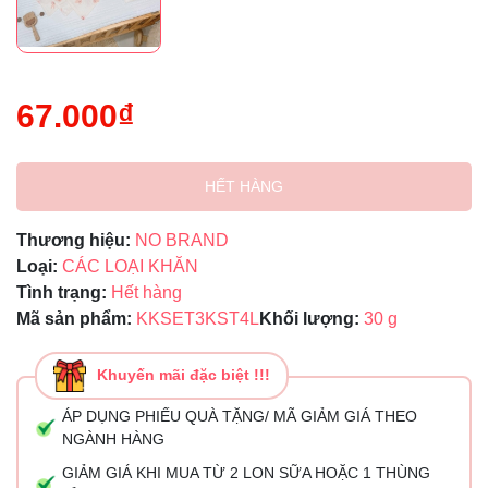
67.000₫
HẾT HÀNG
Thương hiệu:
NO BRAND
Loại:
CÁC LOẠI KHĂN
Tình trạng:
Hết hàng
Mã sản phẩm:
KKSET3KST4L
Khối lượng:
30 g
Khuyến mãi đặc biệt !!!
ÁP DỤNG PHIẾU QUÀ TẶNG/ MÃ GIẢM GIÁ THEO
NGÀNH HÀNG
GIẢM GIÁ KHI MUA TỪ 2 LON SỮA HOẶC 1 THÙNG