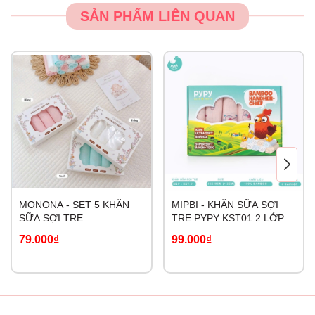
SẢN PHẨM LIÊN QUAN
MONONA - SET 5 KHĂN
MIPBI - KHĂN SỮA SỢI
SỮA SỢI TRE
TRE PYPY KST01 2 LỚP
79.000₫
99.000₫