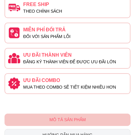
FREE SHIP
THEO CHÍNH SÁCH
MIỄN PHÍ ĐỔI TRẢ
ĐỐI VỚI SẢN PHẨM LỖI
ƯU ĐÃI THÀNH VIÊN
ĐĂNG KÝ THÀNH VIÊN ĐỂ ĐƯỢC ƯU ĐÃI LỚN
ƯU ĐÃI COMBO
MUA THEO COMBO SẼ TIẾT KIỆM NHIỀU HƠN
MÔ TẢ SẢN PHẨM
HƯỚNG DẪN MUA HÀNG