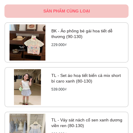
SẢN PHẨM CÙNG LOẠI
BK - Áo phông bé gái hoa tiết dễ
thương (90-130)
229.000₫
TL - Set áo hoạ tiết biển cả mix short
bí caro xanh (80-130)
539.000₫
TL - Váy sát nách cổ sen xanh dương
viền ren (80-130)