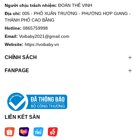
Người chịu trách nhiệm:
ĐOÀN THẾ VINH
Địa chỉ:
005 - PHỐ XUÂN TRƯỜNG - PHƯỜNG HỢP GIANG -
THÀNH PHỐ CAO BẰNG
Hotline:
0865759998
Email:
Voibaby2021@gmail.com
Website:
https://voibaby.vn
CHÍNH SÁCH
FANPAGE
LIÊN KẾT SÀN