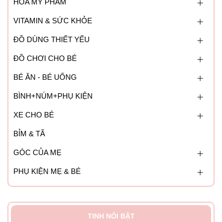
HÓA MỸ PHẨM
VITAMIN & SỨC KHỎE
ĐỒ DÙNG THIẾT YẾU
ĐỒ CHƠI CHO BÉ
BÉ ĂN - BÉ UỐNG
BÌNH+NÚM+PHỤ KIỆN
XE CHO BÉ
BỈM & TÃ
GÓC CỦA MẸ
PHỤ KIỆN MẸ & BÉ
TINH NỔI BẬT