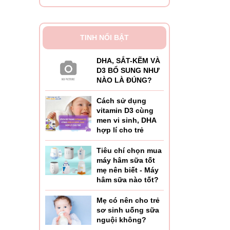
TINH NỔI BẬT
DHA, SẮT-KẼM VÀ
D3 BỔ SUNG NHƯ
NÀO LÀ ĐÚNG?
Cách sử dụng
vitamin D3 cùng
men vi sinh, DHA
hợp lí cho trẻ
Tiêu chí chọn mua
máy hâm sữa tốt
mẹ nên biết - Máy
hâm sữa nào tốt?
Mẹ có nên cho trẻ
sơ sinh uống sữa
nguội không?