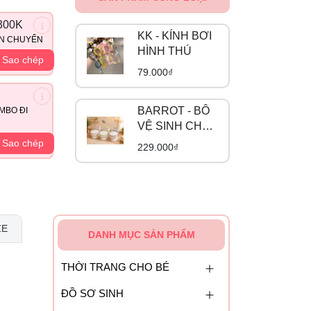
300K
KK - KÍNH BƠI
ẬN CHUYỂN
HÌNH THÚ
Sao chép
79.000₫
BARROT - BÔ
MBO ĐI
VỆ SINH CHO
BÉ
Sao chép
229.000₫
ZE
DANH MỤC SẢN PHẨM
THỜI TRANG CHO BÉ
ĐỒ SƠ SINH