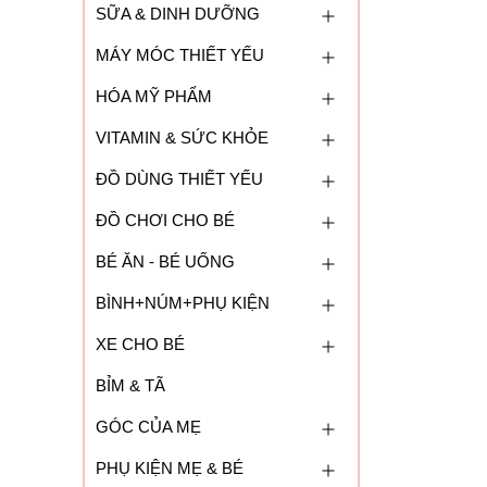
SỮA & DINH DƯỠNG
MÁY MÓC THIẾT YẾU
HÓA MỸ PHẨM
VITAMIN & SỨC KHỎE
ĐỒ DÙNG THIẾT YẾU
ĐỒ CHƠI CHO BÉ
BÉ ĂN - BÉ UỐNG
BÌNH+NÚM+PHỤ KIỆN
XE CHO BÉ
BỈM & TÃ
GÓC CỦA MẸ
PHỤ KIỆN MẸ & BÉ