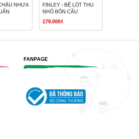
 CHẬU NHỰA
FINLEY - BỆ LÓT THU
FINLEY - 
UẨN
NHỎ BỒN CẦU
THỎ
179.000₫
219.000₫
FANPAGE