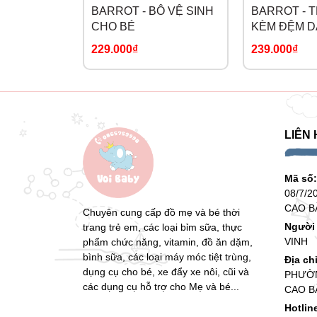
BARROT - BÔ VỆ SINH
BARROT - 
CHO BÉ
KÈM ĐỆM D
229.000₫
239.000₫
LIÊN 
Mã số
08/7/2
CAO B
Chuyên cung cấp đồ mẹ và bé thời
Người 
trang trẻ em, các loại bỉm sữa, thực
VINH
phẩm chức năng, vitamin, đồ ăn dặm,
bình sữa, các loại máy móc tiệt trùng,
Địa ch
dụng cụ cho bé, xe đẩy xe nôi, cũi và
PHƯỜN
các dụng cụ hỗ trợ cho Mẹ và bé...
CAO B
Hotlin