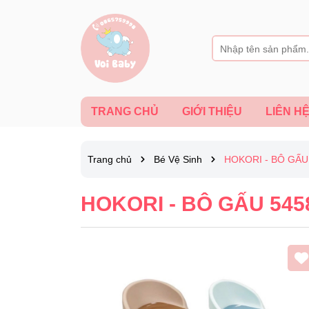
TRANG CHỦ
GIỚI THIỆU
LIÊN H
Trang chủ
Bé Vệ Sinh
HOKORI - BÔ GẤU
HOKORI - BÔ GẤU 545