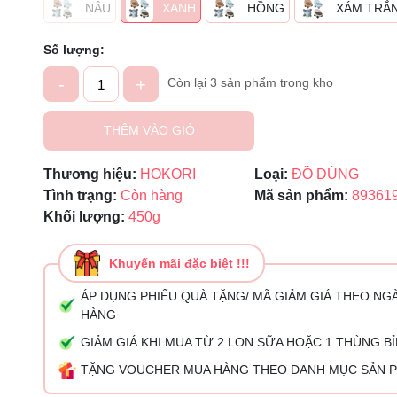
NÂU
XANH
HỒNG
XÁM TRẮ
Ngày hết hạn:
Số lượng:
Điều kiện:
-
+
Còn lại 3 sản phẩm trong kho
THÊM VÀO GIỎ
Thương hiệu:
HOKORI
Loại:
ĐỒ DÙNG
Tình trạng:
Còn hàng
Mã sản phẩm:
89361
Khối lượng:
450g
Khuyến mãi đặc biệt !!!
ÁP DỤNG PHIẾU QUÀ TẶNG/ MÃ GIẢM GIÁ THEO NG
HÀNG
GIẢM GIÁ KHI MUA TỪ 2 LON SỮA HOẶC 1 THÙNG B
TẶNG VOUCHER MUA HÀNG THEO DANH MỤC SẢN 