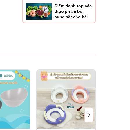
Điểm danh top các
thực phẩm bổ
sung sắt cho bé
hết