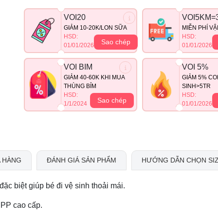
VOI20
VOI5KM=
GIẢM 10-20K/LON SỮA
MIỄN PHÍ V
HSD:
HSD:
Sao chép
01/01/2026
01/01/2026
VOI BIM
VOI 5%
GIẢM 40-60K KHI MUA
GIẢM 5% CO
THÙNG BỈM
SINH>5TR
HSD:
HSD:
Sao chép
1/1/2024
01/01/2026
 HÀNG
ĐÁNH GIÁ SẢN PHẨM
HƯỚNG DẪN CHỌN SI
ặc biệt giúp bé đi vệ sinh thoải mái.
 PP cao cấp.