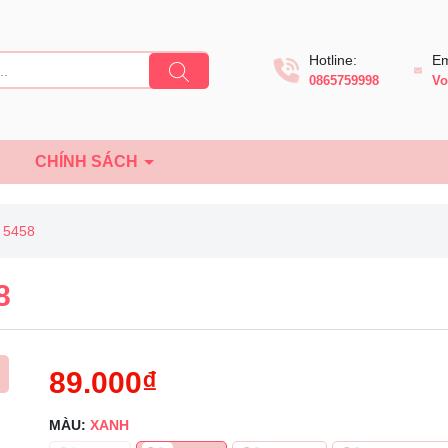
Hotline:
Em
0865759998
Vo
Ệ
CHÍNH SÁCH
 5458
8
89.000₫
MÀU:
XANH
Mã giảm giá: