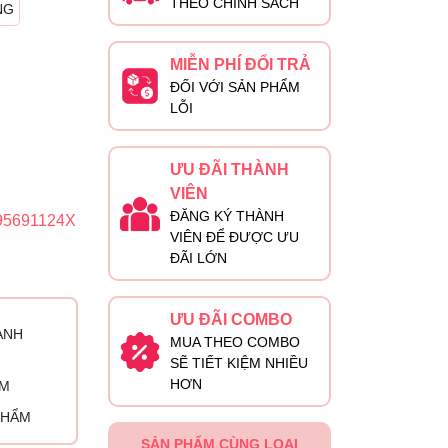
THEO CHÍNH SÁCH
NG
MIỄN PHÍ ĐỔI TRẢ
ĐỐI VỚI SẢN PHẨM
LỖI
ƯU ĐÃI THÀNH
VIÊN
ĐĂNG KÝ THÀNH
95691124X
VIÊN ĐỂ ĐƯỢC ƯU
ĐÃI LỚN
ƯU ĐÃI COMBO
ÀNH
MUA THEO COMBO
SẼ TIẾT KIỆM NHIỀU
HƠN
ỈM
PHẨM
SẢN PHẨM CÙNG LOẠI