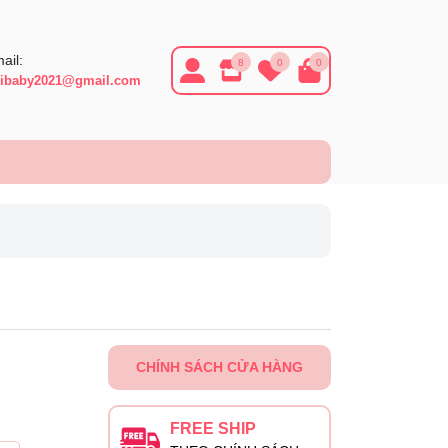
ail:
8
0
0
ibaby2021@gmail.com
CHÍNH SÁCH CỬA HÀNG
FREE SHIP