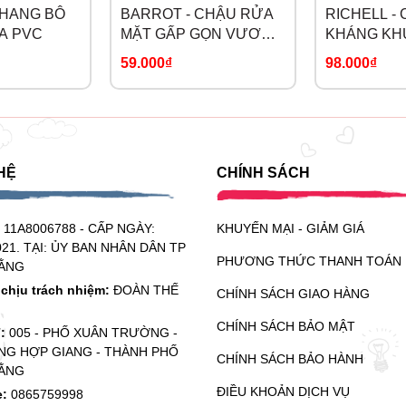
THANG BÔ
BARROT - CHẬU RỬA
RICHELL -
A PVC
MẶT GẤP GỌN VƯƠNG
KHÁNG KH
MIỆN
59.000₫
98.000₫
HỆ
CHÍNH SÁCH
:
11A8006788 - CẤP NGÀY:
KHUYẾN MẠI - GIẢM GIÁ
021. TẠI: ỦY BAN NHÂN DÂN TP
PHƯƠNG THỨC THANH TOÁN
ẰNG
chịu trách nhiệm:
ĐOÀN THẾ
CHÍNH SÁCH GIAO HÀNG
CHÍNH SÁCH BẢO MẬT
ỉ:
005 - PHỐ XUÂN TRƯỜNG -
G HỢP GIANG - THÀNH PHỐ
CHÍNH SÁCH BẢO HÀNH
ẰNG
ĐIỀU KHOẢN DỊCH VỤ
e:
0865759998