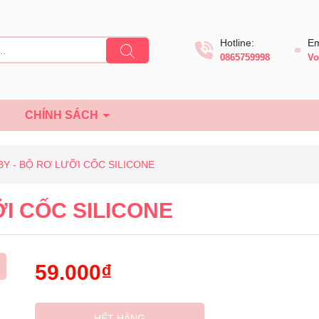
Hotline:
Em
0865759998
Vo
Ệ
CHÍNH SÁCH
BY - BỘ RƠ LƯỠI CỐC SILICONE
I CỐC SILICONE
59.000₫
Mã giảm giá:
HẾT HÀNG