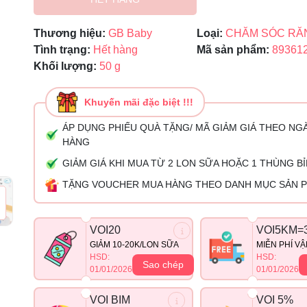
Ngày hết hạn:
Thương hiệu:
GB Baby
Loại:
CHĂM SÓC RĂ
Điều kiện:
Tình trạng:
Hết hàng
Mã sản phẩm:
89361
Khối lượng:
50 g
Khuyến mãi đặc biệt !!!
ÁP DỤNG PHIẾU QUÀ TẶNG/ MÃ GIẢM GIÁ THEO NG
HÀNG
GIẢM GIÁ KHI MUA TỪ 2 LON SỮA HOẶC 1 THÙNG B
TẶNG VOUCHER MUA HÀNG THEO DANH MỤC SẢN 
VOI20
VOI5KM=
GIẢM 10-20K/LON SỮA
MIỄN PHÍ V
HSD:
HSD:
Sao chép
01/01/2026
01/01/2026
VOI BIM
VOI 5%