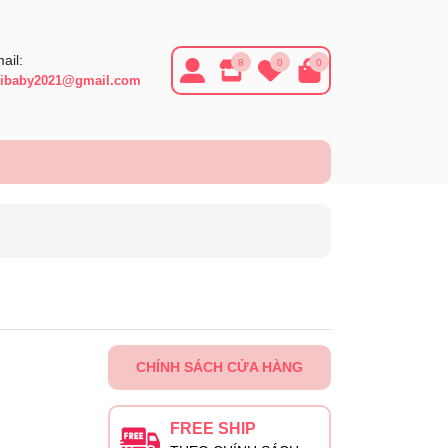
ail:
8
0
0
ibaby2021@gmail.com
CHÍNH SÁCH CỬA HÀNG
FREE SHIP