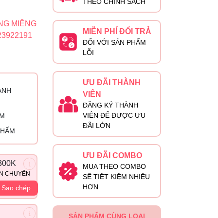
THEO CHÍNH SÁCH
NG MIỆNG
MIỄN PHÍ ĐỔI TRẢ
23922191
ĐỐI VỚI SẢN PHẨM
LỖI
ƯU ĐÃI THÀNH
ÀNH
VIÊN
ĐĂNG KÝ THÀNH
VIÊN ĐỂ ĐƯỢC ƯU
ỈM
ĐÃI LỚN
PHẨM
ƯU ĐÃI COMBO
300K
MUA THEO COMBO
ẬN CHUYỂN
SẼ TIẾT KIỆM NHIỀU
HƠN
Sao chép
SẢN PHẨM CÙNG LOẠI