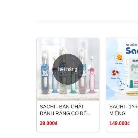
hết hàng
SACHI - BÀN CHẢI
SACHI - 1Y
ĐÁNH RĂNG CÓ ĐẾ
MIỆNG
HÍT
39.000₫
149.000₫