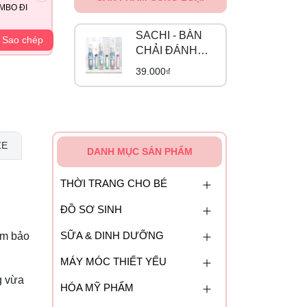
MBO ĐI
SACHI - BÀN
Sao chép
CHẢI ĐÁNH
RĂNG CÓ ĐẾ
39.000₫
HÍT
ZE
DANH MỤC SẢN PHẨM
THỜI TRANG CHO BÉ
ĐỒ SƠ SINH
SỮA & DINH DƯỠNG
ảm bảo
MÁY MÓC THIẾT YẾU
g vừa
HÓA MỸ PHẨM