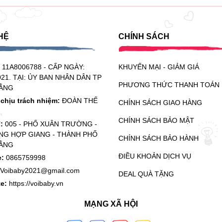
HỆ
CHÍNH SÁCH
:
11A8006788 - CẤP NGÀY:
KHUYẾN MẠI - GIẢM GIÁ
021. TẠI: ỦY BAN NHÂN DÂN TP
PHƯƠNG THỨC THANH TOÁN
ẰNG
chịu trách nhiệm:
ĐOÀN THẾ
CHÍNH SÁCH GIAO HÀNG
CHÍNH SÁCH BẢO MẬT
ỉ:
005 - PHỐ XUÂN TRƯỜNG -
G HỢP GIANG - THÀNH PHỐ
CHÍNH SÁCH BẢO HÀNH
ẰNG
ĐIỀU KHOẢN DỊCH VỤ
e:
0865759998
Voibaby2021@gmail.com
DEAL QUÀ TẶNG
te:
https://voibaby.vn
MẠNG XÃ HỘI