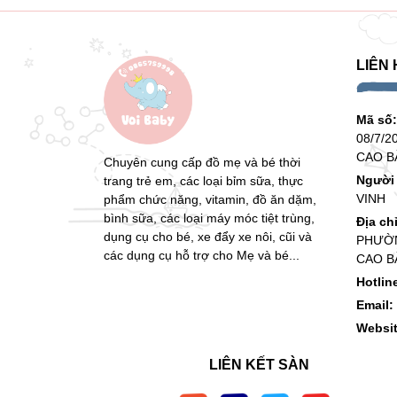
LIÊN 
Mã số
08/7/2
CAO B
Chuyên cung cấp đồ mẹ và bé thời
Người 
trang trẻ em, các loại bỉm sữa, thực
VINH
phẩm chức năng, vitamin, đồ ăn dặm,
bình sữa, các loại máy móc tiệt trùng,
Địa ch
dụng cụ cho bé, xe đẩy xe nôi, cũi và
PHƯỜN
các dụng cụ hỗ trợ cho Mẹ và bé...
CAO B
Hotlin
Email:
Websi
LIÊN KẾT SÀN