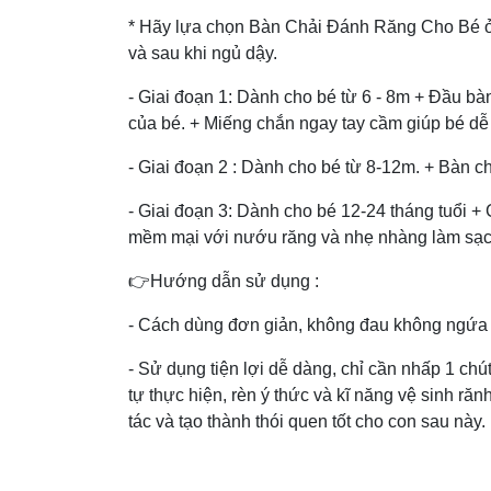
* Hãy lựa chọn Bàn Chải Đánh Răng Cho Bé ở t
và sau khi ngủ dậy.
- Giai đoạn 1: Dành cho bé từ 6 - 8m + Đầu b
của bé. + Miếng chắn ngay tay cầm giúp bé d
- Giai đoạn 2 : Dành cho bé từ 8-12m. + Bàn c
- Giai đoạn 3: Dành cho bé 12-24 tháng tuổi +
mềm mại với nướu răng và nhẹ nhàng làm sạc
👉Hướng dẫn sử dụng :
- Cách dùng đơn giản, không đau không ngứa
- Sử dụng tiện lợi dễ dàng, chỉ cần nhấp 1 c
tự thực hiện, rèn ý thức và kĩ năng vệ sinh r
tác và tạo thành thói quen tốt cho con sau này.