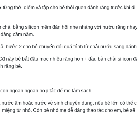
ừng thời điểm và tập cho bé thói quen đánh răng trước khi đi
àn chải bằng silicon mềm đàn hồi nhẹ nhàng với nướu răng nhạ
ễ dàng cầm nắm.
hải bước 2 cho bé chuyển đổi quá trình từ chải nướu sang đánh
 Gđ này bé bắt đầu mọc nhiều răng hơn + đầu bàn chải silicon đặ
h răng bé.
 con ngoan ngoãn hợp tác để mẹ làm sạch.
hút nước ấm hoặc nước vệ sinh chuyên dụng, nếu bé lớn có thể 
ănh miệng từ nhỏ. Còn bé nhỏ mẹ dễ dàng thao tác cho em, bé sẽ