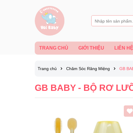
TRANG CHỦ
GIỚI THIỆU
LIÊN H
Trang chủ
Chăm Sóc Răng Miệng
GB BA
GB BABY - BỘ RƠ LƯỠ