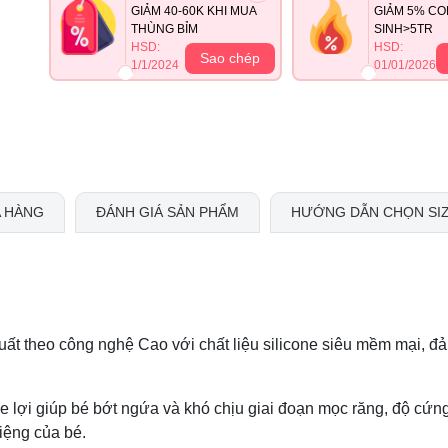
GIẢM 40-60K KHI MUA
GIẢM 5% CO
THÙNG BỈM
SINH>5TR
HSD:
HSD:
Sao chép
1/1/2024
01/01/2026
 HÀNG
ĐÁNH GIÁ SẢN PHẨM
HƯỚNG DẪN CHỌN SI
uất theo công nghệ Cao với chất liệu silicone siêu mềm mại, đ
 lợi giúp bé bớt ngứa và khó chịu giai đoạn mọc răng, độ cứn
iệng của bé.