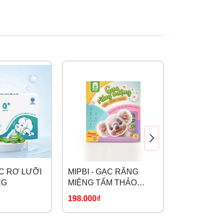
ẠC RƠ LƯỠI
MIPBI - GẠC RĂNG
MONONA -
NG
MIỆNG TẨM THẢO
SINH RĂN
DƯỢC
198.000₫
39.000₫