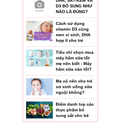
DHA, SẮT-KẼM VÀ
D3 BỔ SUNG NHƯ
NÀO LÀ ĐÚNG?
Cách sử dụng
vitamin D3 cùng
men vi sinh, DHA
hợp lí cho trẻ
Tiêu chí chọn mua
máy hâm sữa tốt
mẹ nên biết - Máy
hâm sữa nào tốt?
Mẹ có nên cho trẻ
sơ sinh uống sữa
nguội không?
Điểm danh top các
thực phẩm bổ
sung sắt cho bé