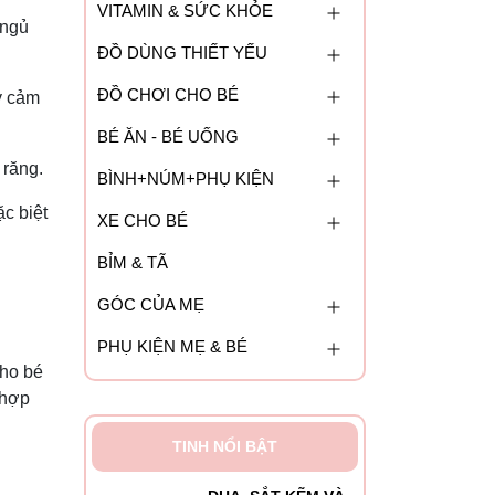
VITAMIN & SỨC KHỎE
 ngủ
ĐỒ DÙNG THIẾT YẾU
ĐỒ CHƠI CHO BÉ
y cảm
BÉ ĂN - BÉ UỐNG
 răng.
BÌNH+NÚM+PHỤ KIỆN
c biệt
XE CHO BÉ
BỈM & TÃ
GÓC CỦA MẸ
PHỤ KIỆN MẸ & BÉ
cho bé
 hợp
TINH NỔI BẬT