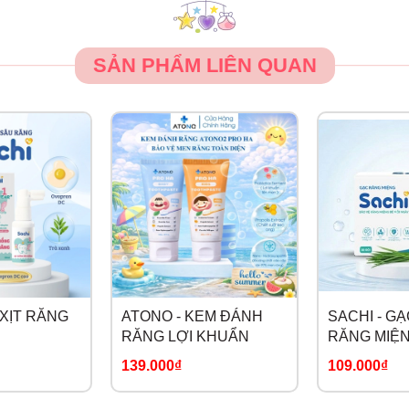
SẢN PHẨM LIÊN QUAN
+XỊT RĂNG
ATONO - KEM ĐÁNH
SACHI - G
RĂNG LỢI KHUẨN
RĂNG MIỆ
139.000₫
109.000₫