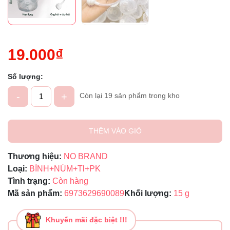
Ngày hết hạn:
Điều kiện:
19.000₫
Số lượng:
-
+
Còn lại 19 sản phẩm trong kho
THÊM VÀO GIỎ
Thương hiệu:
NO BRAND
Loại:
BÌNH+NÚM+Tl+PK
Tình trạng:
Còn hàng
Mã sản phẩm:
6973629690089
Khối lượng:
15 g
Khuyến mãi đặc biệt !!!