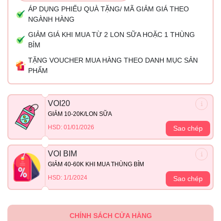
ÁP DỤNG PHIẾU QUÀ TẶNG/ MÃ GIẢM GIÁ THEO
NGÀNH HÀNG
GIẢM GIÁ KHI MUA TỪ 2 LON SỮA HOẶC 1 THÙNG
BỈM
TẶNG VOUCHER MUA HÀNG THEO DANH MỤC SẢN
PHẨM
VOI20
GIẢM 10-20K/LON SỮA
HSD: 01/01/2026
Sao chép
VOI BIM
GIẢM 40-60K KHI MUA THÙNG BỈM
HSD: 1/1/2024
Sao chép
CHÍNH SÁCH CỬA HÀNG