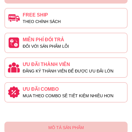
FREE SHIP
THEO CHÍNH SÁCH
MIỄN PHÍ ĐỔI TRẢ
ĐỐI VỚI SẢN PHẨM LỖI
ƯU ĐÃI THÀNH VIÊN
ĐĂNG KÝ THÀNH VIÊN ĐỂ ĐƯỢC ƯU ĐÃI LỚN
ƯU ĐÃI COMBO
MUA THEO COMBO SẼ TIẾT KIỆM NHIỀU HƠN
MÔ TẢ SẢN PHẨM