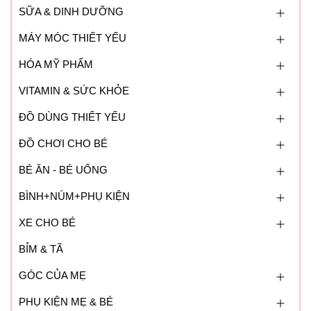
SỮA & DINH DƯỠNG
MÁY MÓC THIẾT YẾU
HÓA MỸ PHẨM
VITAMIN & SỨC KHỎE
ĐỒ DÙNG THIẾT YẾU
ĐỒ CHƠI CHO BÉ
BÉ ĂN - BÉ UỐNG
BÌNH+NÚM+PHỤ KIỆN
XE CHO BÉ
BỈM & TÃ
GÓC CỦA MẸ
PHỤ KIỆN MẸ & BÉ