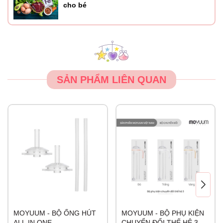
cho bé
SẢN PHẨM LIÊN QUAN
MOYUUM - BỘ ỐNG HÚT
MOYUUM - BỘ PHỤ KIỆN
ALL IN ONE
CHUYỂN ĐỔI THẾ HỆ 3