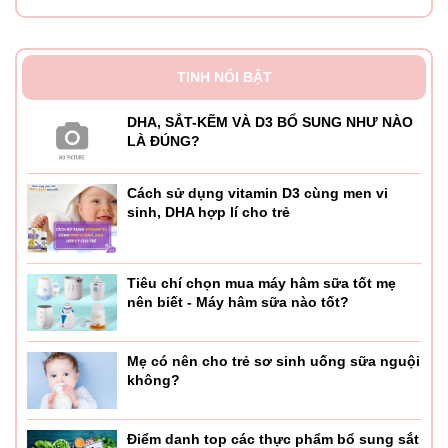
TINH NỔI BẬT
DHA, SẮT-KẼM VÀ D3 BỔ SUNG NHƯ NÀO
LÀ ĐÚNG?
Cách sử dụng vitamin D3 cùng men vi
sinh, DHA hợp lí cho trẻ
Tiêu chí chọn mua máy hâm sữa tốt mẹ
nên biết - Máy hâm sữa nào tốt?
Mẹ có nên cho trẻ sơ sinh uống sữa nguội
không?
Điểm danh top các thực phẩm bổ sung sắt