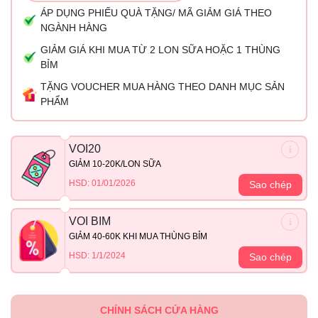
ÁP DỤNG PHIẾU QUÀ TẶNG/ MÃ GIẢM GIÁ THEO
NGÀNH HÀNG
GIẢM GIÁ KHI MUA TỪ 2 LON SỮA HOẶC 1 THÙNG
BỈM
TẶNG VOUCHER MUA HÀNG THEO DANH MỤC SẢN
PHẨM
VOI20
GIẢM 10-20K/LON SỮA
HSD: 01/01/2026
Sao chép
VOI BIM
GIẢM 40-60K KHI MUA THÙNG BỈM
HSD: 1/1/2024
Sao chép
CHÍNH SÁCH CỬA HÀNG