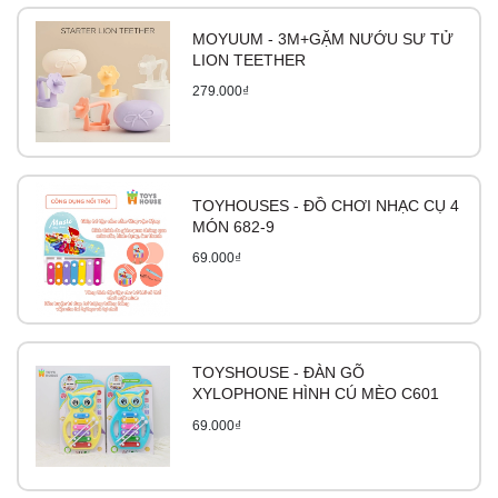
MOYUUM - 3M+GẶM NƯỚU SƯ TỬ
LION TEETHER
279.000₫
TOYHOUSES - ĐỒ CHƠI NHẠC CỤ 4
MÓN 682-9
69.000₫
TOYSHOUSE - ĐÀN GÕ
XYLOPHONE HÌNH CÚ MÈO C601
69.000₫