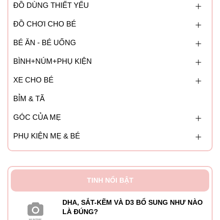
ĐỒ DÙNG THIẾT YẾU
ĐỒ CHƠI CHO BÉ
BÉ ĂN - BÉ UỐNG
BÌNH+NÚM+PHỤ KIỆN
XE CHO BÉ
BỈM & TÃ
GÓC CỦA MẸ
PHỤ KIỆN MẸ & BÉ
TINH NỔI BẬT
DHA, SẮT-KẼM VÀ D3 BỔ SUNG NHƯ NÀO
LÀ ĐÚNG?