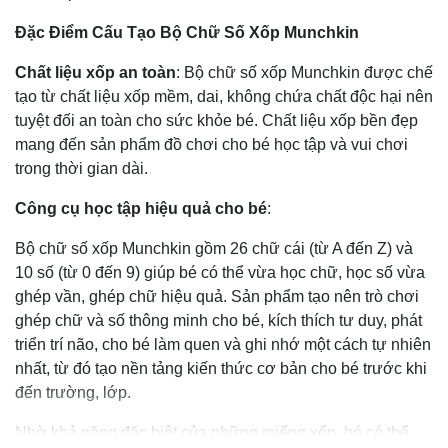
Đặc Điểm Cấu Tạo Bộ Chữ Số Xốp Munchkin
Chất liệu xốp an toàn
: Bộ chữ số xốp Munchkin được chế
tạo từ chất liệu xốp mềm, dai, không chứa chất độc hại nên
tuyệt đối an toàn cho sức khỏe bé. Chất liệu xốp bền đẹp
mang đến sản phẩm đồ chơi cho bé học tập và vui chơi
trong thời gian dài.
Công cụ học tập hiệu quả cho bé
:
Bộ chữ số xốp Munchkin gồm 26 chữ cái (từ A đến Z) và
10 số (từ 0 đến 9) giúp bé có thể vừa học chữ, học số vừa
ghép vần, ghép chữ hiệu quả. Sản phẩm tạo nên trò chơi
ghép chữ và số thông minh cho bé, kích thích tư duy, phát
triển trí não, cho bé làm quen và ghi nhớ một cách tự nhiên
nhất, từ đó tạo nền tảng kiến thức cơ bản cho bé trước khi
đến trường, lớp.
Nhờ khả năng đặc biệt của những miếng xốp, bé có thể