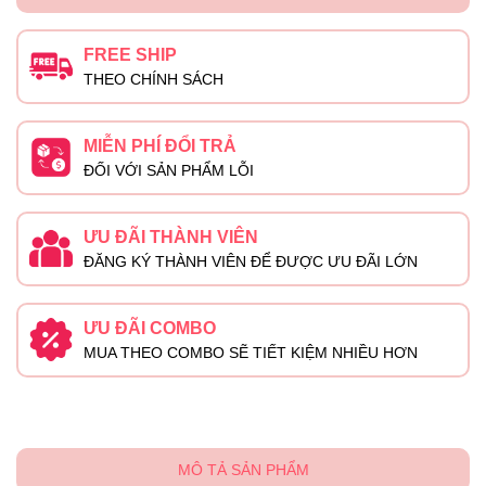
FREE SHIP
THEO CHÍNH SÁCH
MIỄN PHÍ ĐỔI TRẢ
ĐỐI VỚI SẢN PHẨM LỖI
ƯU ĐÃI THÀNH VIÊN
ĐĂNG KÝ THÀNH VIÊN ĐỂ ĐƯỢC ƯU ĐÃI LỚN
ƯU ĐÃI COMBO
MUA THEO COMBO SẼ TIẾT KIỆM NHIỀU HƠN
MÔ TẢ SẢN PHẨM