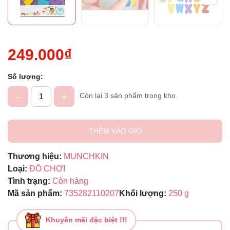
249.000₫
Số lượng:
-
+
Còn lại 3 sản phẩm trong kho
THÊM VÀO GIỎ
Thương hiệu:
MUNCHKIN
Loại:
ĐỒ CHƠI
Tình trạng:
Còn hàng
Mã sản phẩm:
735282110207
Khối lượng:
250 g
Khuyến mãi đặc biệt !!!