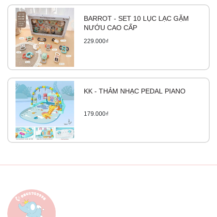
BARROT - SET 10 LỤC LẠC GẶM
NƯỚU CAO CẤP
229.000₫
KK - THẢM NHẠC PEDAL PIANO
179.000₫