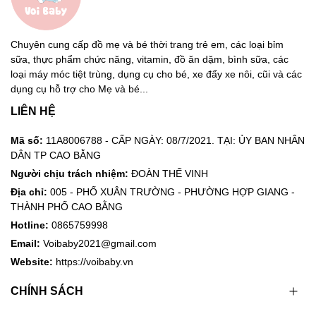
Chuyên cung cấp đồ mẹ và bé thời trang trẻ em, các loại bỉm
sữa, thực phẩm chức năng, vitamin, đồ ăn dặm, bình sữa, các
loại máy móc tiệt trùng, dụng cụ cho bé, xe đẩy xe nôi, cũi và các
dụng cụ hỗ trợ cho Mẹ và bé...
LIÊN HỆ
Mã số:
11A8006788 - CẤP NGÀY: 08/7/2021. TẠI: ỦY BAN NHÂN
DÂN TP CAO BẰNG
Người chịu trách nhiệm:
ĐOÀN THẾ VINH
Địa chỉ:
005 - PHỐ XUÂN TRƯỜNG - PHƯỜNG HỢP GIANG -
THÀNH PHỐ CAO BẰNG
Hotline:
0865759998
Email:
Voibaby2021@gmail.com
Website:
https://voibaby.vn
CHÍNH SÁCH