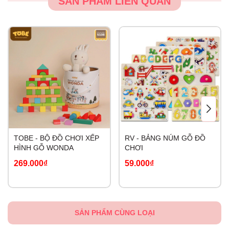
SẢN PHẨM LIÊN QUAN
TOBE - BỘ ĐỒ CHƠI XẾP
RV - BẢNG NÚM GỖ ĐỒ
HÌNH GỖ WONDA
CHƠI
269.000₫
59.000₫
SẢN PHẨM CÙNG LOẠI