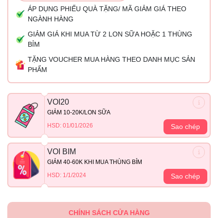
ÁP DỤNG PHIẾU QUÀ TẶNG/ MÃ GIẢM GIÁ THEO
NGÀNH HÀNG
GIẢM GIÁ KHI MUA TỪ 2 LON SỮA HOẶC 1 THÙNG
BỈM
TẶNG VOUCHER MUA HÀNG THEO DANH MỤC SẢN
PHẨM
VOI20
GIẢM 10-20K/LON SỮA
HSD: 01/01/2026
Sao chép
VOI BIM
GIẢM 40-60K KHI MUA THÙNG BỈM
HSD: 1/1/2024
Sao chép
CHÍNH SÁCH CỬA HÀNG