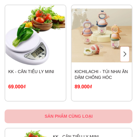
KK - CÂN TIỂU LY MINI
KICHILACHI - TÚI NHAI ĂN
DẶM CHỐNG HÓC
69.000₫
89.000₫
SẢN PHẨM CÙNG LOẠI
KK - CÂN TIỂU LY MINI