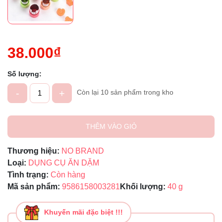
38.000₫
Số lượng:
-
+
Còn lại 10 sản phẩm trong kho
THÊM VÀO GIỎ
Thương hiệu:
NO BRAND
Loại:
DỤNG CỤ ĂN DẶM
Tình trạng:
Còn hàng
Mã sản phẩm:
9586158003281
Khối lượng:
40 g
Khuyến mãi đặc biệt !!!