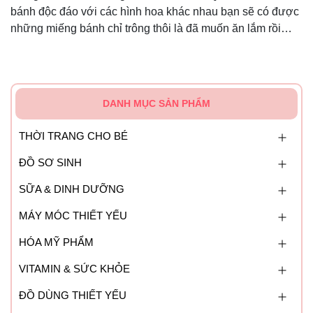
bánh độc đáo với các hình hoa khác nhau bạn sẽ có được
những miếng bánh chỉ trông thôi là đã muốn ăn lắm rồi…
DANH MỤC SẢN PHẨM
THỜI TRANG CHO BÉ
ĐỒ SƠ SINH
SỮA & DINH DƯỠNG
MÁY MÓC THIẾT YẾU
HÓA MỸ PHẨM
VITAMIN & SỨC KHỎE
ĐỒ DÙNG THIẾT YẾU