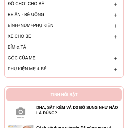
ĐỒ CHƠI CHO BÉ
BÉ ĂN - BÉ UỐNG
BÌNH+NÚM+PHỤ KIỆN
XE CHO BÉ
BỈM & TÃ
GÓC CỦA MẸ
PHỤ KIỆN MẸ & BÉ
TINH NỔI BẬT
DHA, SẮT-KẼM VÀ D3 BỔ SUNG NHƯ NÀO
LÀ ĐÚNG?
Cách sử dụng vitamin D3 cùng men vi