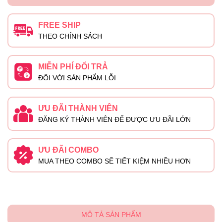
FREE SHIP
THEO CHÍNH SÁCH
MIỄN PHÍ ĐỔI TRẢ
ĐỐI VỚI SẢN PHẨM LỖI
ƯU ĐÃI THÀNH VIÊN
ĐĂNG KÝ THÀNH VIÊN ĐỂ ĐƯỢC ƯU ĐÃI LỚN
ƯU ĐÃI COMBO
MUA THEO COMBO SẼ TIẾT KIỆM NHIỀU HƠN
MÔ TẢ SẢN PHẨM