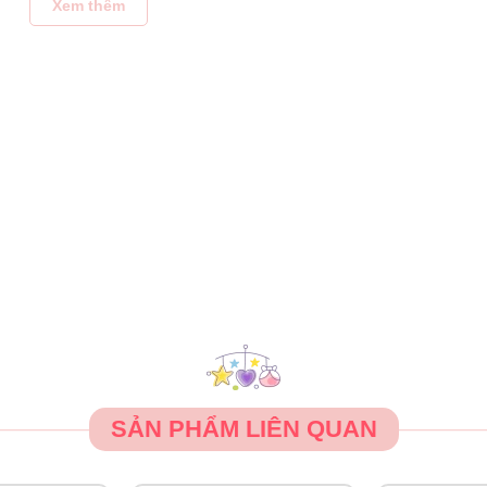
i đa các mảng bám thức ăn bám vào sản phẩm nên rất dễ vệ sin
Xem thêm
úp bé thích thú hơn khi ăn.
ell
c, trừ đế chống đổ. An toàn với ngăn trên cùng của máy rửa bát, 
ng như kim loại.
SẢN PHẨM LIÊN QUAN