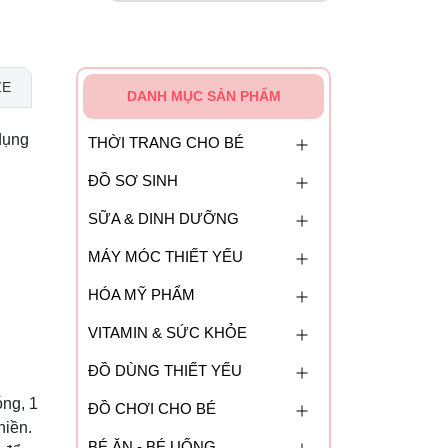
ZE
DANH MỤC SẢN PHẨM
dụng
THỜI TRANG CHO BÉ
ĐỒ SƠ SINH
SỮA & DINH DƯỠNG
MÁY MÓC THIẾT YẾU
HÓA MỸ PHẨM
VITAMIN & SỨC KHỎE
ĐỒ DÙNG THIẾT YẾU
óng, 1
ĐỒ CHƠI CHO BÉ
hiền.
BÉ ĂN - BÉ UỐNG