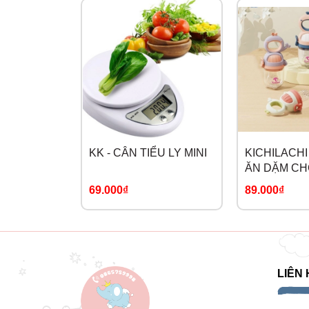
KK - CÂN TIỂU LY MINI
KICHILACHI 
ĂN DẶM C
69.000₫
89.000₫
LIÊN 