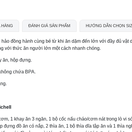
 HÀNG
ĐÁNH GIÁ SẢN PHẨM
HƯỚNG DẪN CHỌN SI
 hảo đồng hành cùng bé từ khi ăn dặm đến lớn với đầy đủ vật 
 ứng với thức ăn người lớn một cách nhanh chóng.
ay ăn, hộp đựng.
, không chứa BPA.
ặng.
chell
 cơm, 1 khay ăn 3 ngăn, 1 bộ cốc nấu cháo/cơm nát trong lò vi s
p đựng đồ ăn có nắp, 2 thìa ăn, 1 bộ thìa dĩa tập ăn và 1 thìa ng