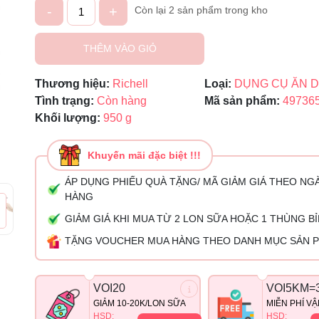
-
+
Còn lại 2 sản phẩm trong kho
Mã giảm giá:
Ngày hết hạn:
THÊM VÀO GIỎ
Điều kiện:
Thương hiệu:
Richell
Loại:
DỤNG CỤ ĂN 
Tình trạng:
Còn hàng
Mã sản phẩm:
49736
Khối lượng:
950 g
Khuyến mãi đặc biệt !!!
ÁP DỤNG PHIẾU QUÀ TẶNG/ MÃ GIẢM GIÁ THEO NG
HÀNG
GIẢM GIÁ KHI MUA TỪ 2 LON SỮA HOẶC 1 THÙNG B
TẶNG VOUCHER MUA HÀNG THEO DANH MỤC SẢN 
VOI20
VOI5KM=
GIẢM 10-20K/LON SỮA
MIỄN PHÍ V
HSD:
HSD: