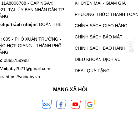
:
11A8006788 - CẤP NGÀY:
KHUYẾN MẠI - GIẢM GIÁ
021. TẠI: ỦY BAN NHÂN DÂN TP
PHƯƠNG THỨC THANH TOÁN
ẰNG
chịu trách nhiệm:
ĐOÀN THẾ
CHÍNH SÁCH GIAO HÀNG
CHÍNH SÁCH BẢO MẬT
ỉ:
005 - PHỐ XUÂN TRƯỜNG -
G HỢP GIANG - THÀNH PHỐ
CHÍNH SÁCH BẢO HÀNH
ẰNG
ĐIỀU KHOẢN DỊCH VỤ
e:
0865759998
Voibaby2021@gmail.com
DEAL QUÀ TẶNG
te:
https://voibaby.vn
MẠNG XÃ HỘI