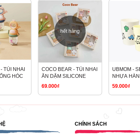
hết hàng
- TÚI NHAI
COCO BEAR - TÚI NHAI
UBMOM - S
HỐNG HÓC
ĂN DẶM SILICONE
NHỰA HÀN
69.000₫
59.000₫
HỆ
CHÍNH SÁCH