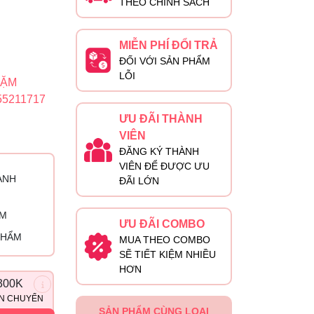
THEO CHÍNH SÁCH
MIỄN PHÍ ĐỔI TRẢ
ĐỐI VỚI SẢN PHẨM
LỖI
DẶM
55211717
ƯU ĐÃI THÀNH
VIÊN
ĐĂNG KÝ THÀNH
VIÊN ĐỂ ĐƯỢC ƯU
ÀNH
ĐÃI LỚN
ỈM
ƯU ĐÃI COMBO
PHẨM
MUA THEO COMBO
SẼ TIẾT KIỆM NHIỀU
HƠN
300K
ẬN CHUYỂN
SẢN PHẨM CÙNG LOẠI