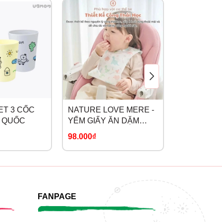
hết
ET 3 CỐC
NATURE LOVE MERE -
HALLYSEN 
 QUỐC
YẾM GIẤY ĂN DẶM
ĂN
DÙNG MỘT LẦN
98.000₫
59.000₫
FANPAGE