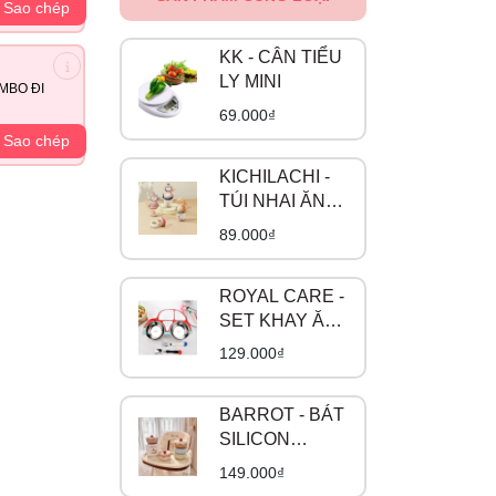
Sao chép
KK - CÂN TIỂU
LY MINI
MBO ĐI
69.000₫
Sao chép
KICHILACHI -
TÚI NHAI ĂN
DẶM CHỐNG
89.000₫
HÓC
ROYAL CARE -
SET KHAY ĂN
3 MÓN INOX Ô
129.000₫
TÔ RC-2020-
0805
BARROT - BÁT
SILICON
CUPCAKE
149.000₫