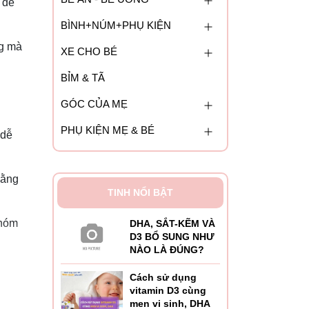
 để
BÌNH+NÚM+PHỤ KIỆN
ng mà
XE CHO BÉ
BỈM & TÃ
GÓC CỦA MẸ
PHỤ KIỆN MẸ & BÉ
 dễ
bằng
TINH NỔI BẬT
nhóm
DHA, SẮT-KẼM VÀ
D3 BỔ SUNG NHƯ
NÀO LÀ ĐÚNG?
à
Cách sử dụng
vitamin D3 cùng
men vi sinh, DHA