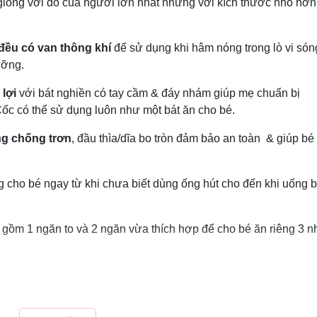
giống với đồ của người lớn nhất nhưng với kích thước nhỏ hơn
đều có van thông khí
để sử dụng khi hâm nóng trong lò vi só
dưỡng.
 lợi
với bát nghiền có tay cầm & đáy nhám giúp mẹ chuẩn bị
ốc có thể sử dụng luôn như một bát ăn cho bé.
ong chống trơn
, đầu thìa/dĩa bo tròn đảm bảo an toàn & giúp bé
ng cho bé ngay từ khi chưa biết dùng ống hút cho đến khi uống 
 gồm 1 ngăn to và 2 ngăn vừa thích hợp để cho bé ăn riêng 3 
ăn và cốc nấu cháo/cơm nát trong lò vi sóng để bé ăn sạch sẽ v