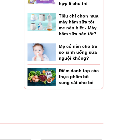
h.
hợp lí cho trẻ
Tiêu chí chọn mua
máy hâm sữa tốt
mẹ nên biết - Máy
hâm sữa nào tốt?
Mẹ có nên cho trẻ
trừ các
sơ sinh uống sữa
nguội không?
Điểm danh top các
thực phẩm bổ
sung sắt cho bé