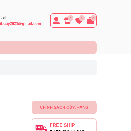
ail:
8
0
0
ibaby2021@gmail.com
CHÍNH SÁCH CỬA HÀNG
FREE SHIP