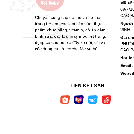
Mã số
08/7/2
CAO B
Chuyên cung cấp đồ mẹ và bé thời
Người 
trang trẻ em, các loại bỉm sữa, thực
VINH
phẩm chức năng, vitamin, đồ ăn dặm,
bình sữa, các loại máy móc tiệt trùng,
Địa ch
dụng cụ cho bé, xe đẩy xe nôi, cũi và
PHƯỜN
các dụng cụ hỗ trợ cho Mẹ và bé...
CAO B
Hotlin
Email:
Websi
LIÊN KẾT SÀN