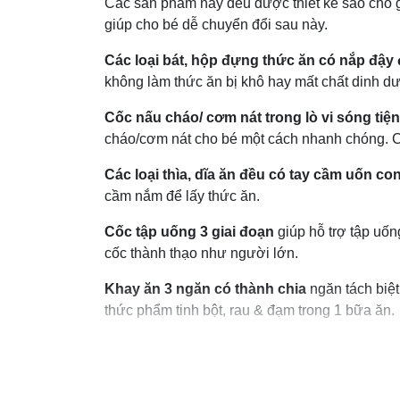
Các sản phẩm này đểu được thiết kế sao cho 
giúp cho bé dễ chuyển đổi sau này.
Các loại bát, hộp đựng thức ăn có nắp đậy 
không làm thức ăn bị khô hay mất chất dinh 
Cốc nấu cháo/ cơm nát trong lò vi sóng tiện
cháo/cơm nát cho bé một cách nhanh chóng. C
Các loại thìa, dĩa ăn đều có tay cầm uốn c
cầm nắm để lấy thức ăn.
Cốc tập uống 3 giai đoạn
giúp hỗ trợ tập uố
cốc thành thạo như người lớn.
Khay ăn 3 ngăn có thành chia
ngăn tách biệt
thức phẩm tinh bột, rau & đạm trong 1 bữa ăn.
Đế chống đổ
đi kèm có thể lắp vừa với khay 
không bị rơi đổ.