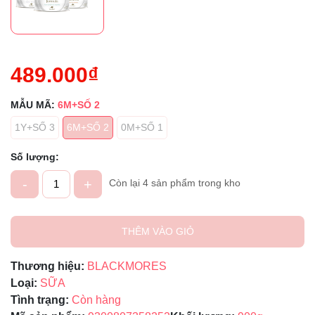
489.000₫
MẪU MÃ:
6M+SỐ 2
1Y+SỐ 3
6M+SỐ 2
0M+SỐ 1
Số lượng:
-
+
Còn lại 4 sản phẩm trong kho
THÊM VÀO GIỎ
Thương hiệu:
BLACKMORES
Loại:
SỮA
Tình trạng:
Còn hàng