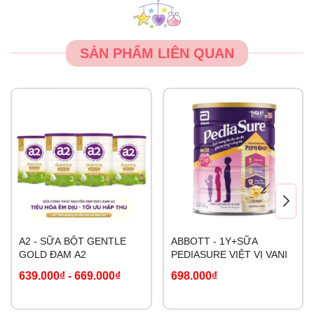
Lưu ý:
SẢN PHẨM LIÊN QUAN
- Rửa tay và tất cả các thiết bị trước khi chuẩn bị pha sữa
cho bé
- Đo lượng nước và bột cần thiết bằng cách tham khảo
hướng dẫn cho ăn trên nhãn sản phẩm
- Chỉ sử dụng muỗng được cung cấp, sử dụng lưỡi dao
san bằng trên hộp thiếc. Đổ bột vào nước, khuấy hoặc lắc
cho đến khi bột tan.
A2 - SỮA BỘT GENTLE
ABBOTT - 1Y+SỮA
GOLD ĐẠM A2
PEDIASURE VIỆT VỊ VANI
639.000₫
-
669.000₫
698.000₫