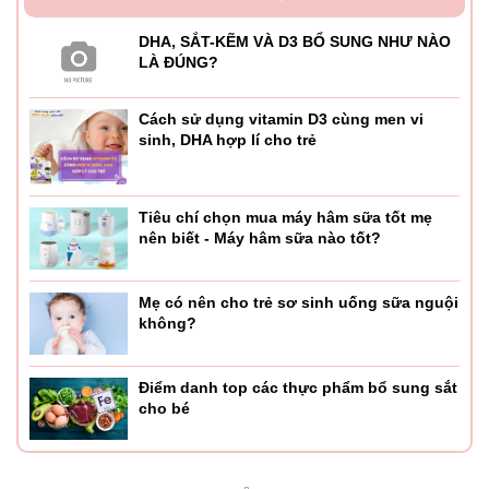
quản sản phẩm.
DHA, SẮT-KẼM VÀ D3 BỔ SUNG NHƯ NÀO
- Cách pha: pha chuẩn với hàm lượng 1 thìa sữa bột
LÀ ĐÚNG?
tương ứng 60ml nước. Nước pha sữa là nước sôi để
nguội đạt khoảng 70 độ C.
Cách sử dụng vitamin D3 cùng men vi
sinh, DHA hợp lí cho trẻ
- Tiệt trùng bình và dụng cụ pha đúng cách, chỉ pha đủ cho
bé 1 lần dùng tùy theo nhu cầu ăn của bé.
- Cách dùng: Mẹ có thể cho con dùng song song cùng sữa
Tiêu chí chọn mua máy hâm sữa tốt mẹ
nên biết - Máy hâm sữa nào tốt?
mẹ hoặc dùng thay thế hoàn toàn.
- Mẹ nên cho con dùng hết trong 1 lần pha sữa, tuyệt đối
Mẹ có nên cho trẻ sơ sinh uống sữa nguội
không sử dụng sữa thừa, sữa pha quá 1 giờ đồng hồ và
không?
sữa đã mở nắp quá 4 tuần.
- Bảo quản sữa hộp nơi thoáng mát, không chịu sự chiếu
Điểm danh top các thực phẩm bổ sung sắt
cho bé
trực tiếp của ánh nắng mặt trời…
- Sau khi mở nắp dùng trong 4 tuần