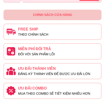
CHÍNH SÁCH CỬA HÀNG
FREE SHIP
THEO CHÍNH SÁCH
MIỄN PHÍ ĐỔI TRẢ
ĐỐI VỚI SẢN PHẨM LỖI
ƯU ĐÃI THÀNH VIÊN
ĐĂNG KÝ THÀNH VIÊN ĐỂ ĐƯỢC ƯU ĐÃI LỚN
ƯU ĐÃI COMBO
MUA THEO COMBO SẼ TIẾT KIỆM NHIỀU HƠN