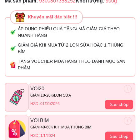
Mã sản phẩm:
9300807358252
Khối lượng:
900g
Khuyến mãi đặc biệt !!!
ÁP DỤNG PHIẾU QUÀ TẶNG/ MÃ GIẢM GIÁ THEO
NGÀNH HÀNG
GIẢM GIÁ KHI MUA TỪ 2 LON SỮA HOẶC 1 THÙNG
BỈM
TẶNG VOUCHER MUA HÀNG THEO DANH MỤC SẢN
PHẨM
VOI20
GIẢM 10-20K/LON SỮA
HSD: 01/01/2026
Sao chép
VOI BIM
GIẢM 40-60K KHI MUA THÙNG BỈM
HSD: 1/1/2024
Sao chép