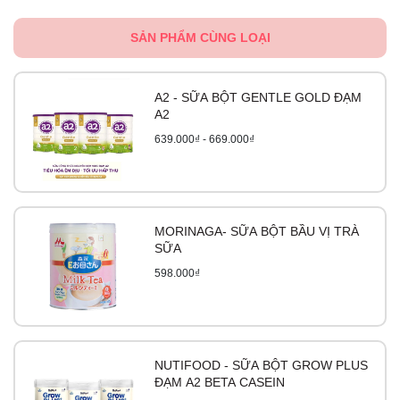
SẢN PHẨM CÙNG LOẠI
A2 - SỮA BỘT GENTLE GOLD ĐẠM
A2
639.000₫ - 669.000₫
MORINAGA- SỮA BỘT BẦU VỊ TRÀ
SỮA
598.000₫
NUTIFOOD - SỮA BỘT GROW PLUS
ĐẠM A2 BETA CASEIN