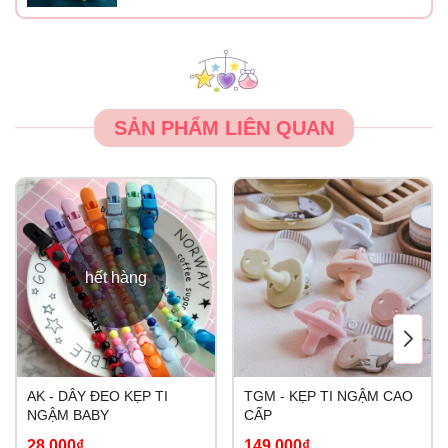
SẢN PHẨM LIÊN QUAN
hết hàng
AK - DÂY ĐEO KẸP TI
TGM - KẸP TI NGẬM CAO
NGẬM BABY
CẤP
28.000₫
149.000₫