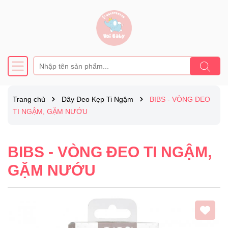
Trang chủ
Dây Đeo Kẹp Ti Ngậm
BIBS - VÒNG ĐEO
TI NGẬM, GẶM NƯỚU
BIBS - VÒNG ĐEO TI NGẬM,
GẶM NƯỚU