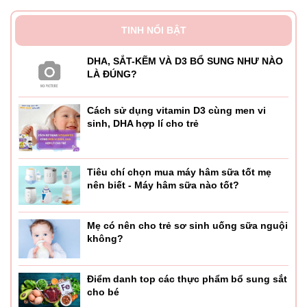
TINH NỔI BẬT
DHA, SẮT-KẼM VÀ D3 BỔ SUNG NHƯ NÀO
LÀ ĐÚNG?
Cách sử dụng vitamin D3 cùng men vi
sinh, DHA hợp lí cho trẻ
Tiêu chí chọn mua máy hâm sữa tốt mẹ
nên biết - Máy hâm sữa nào tốt?
Mẹ có nên cho trẻ sơ sinh uống sữa nguội
không?
Điểm danh top các thực phẩm bổ sung sắt
cho bé