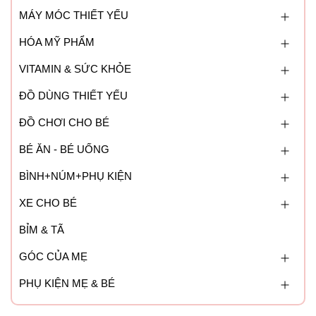
MÁY MÓC THIẾT YẾU
HÓA MỸ PHẨM
VITAMIN & SỨC KHỎE
ĐỒ DÙNG THIẾT YẾU
ĐỒ CHƠI CHO BÉ
BÉ ĂN - BÉ UỐNG
BÌNH+NÚM+PHỤ KIỆN
XE CHO BÉ
BỈM & TÃ
GÓC CỦA MẸ
PHỤ KIỆN MẸ & BÉ