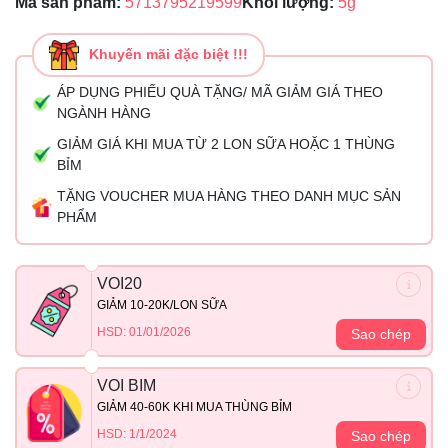
Mã sản phẩm:
5713795219599
Khối lượng:
5g
Khuyến mãi đặc biệt !!!
ÁP DỤNG PHIẾU QUÀ TẶNG/ MÃ GIẢM GIÁ THEO
NGÀNH HÀNG
GIẢM GIÁ KHI MUA TỪ 2 LON SỮA HOẶC 1 THÙNG
BỈM
TẶNG VOUCHER MUA HÀNG THEO DANH MỤC SẢN
PHẨM
VOI20
GIẢM 10-20K/LON SỮA
HSD: 01/01/2026
Sao chép
VOI BIM
GIẢM 40-60K KHI MUA THÙNG BỈM
HSD: 1/1/2024
Sao chép