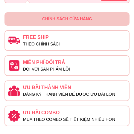
CHÍNH SÁCH CỬA HÀNG
FREE SHIP
THEO CHÍNH SÁCH
MIỄN PHÍ ĐỔI TRẢ
ĐỐI VỚI SẢN PHẨM LỖI
ƯU ĐÃI THÀNH VIÊN
ĐĂNG KÝ THÀNH VIÊN ĐỂ ĐƯỢC ƯU ĐÃI LỚN
ƯU ĐÃI COMBO
MUA THEO COMBO SẼ TIẾT KIỆM NHIỀU HƠN