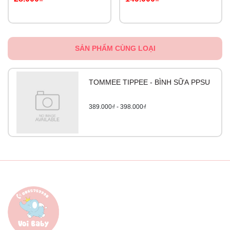
SẢN PHẨM CÙNG LOẠI
TOMMEE TIPPEE - BÌNH SỮA PPSU
389.000₫ - 398.000₫