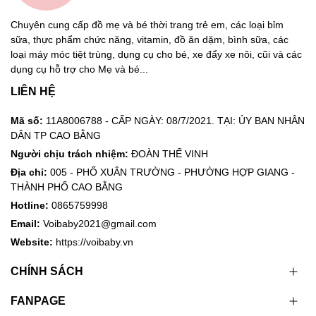
Chuyên cung cấp đồ mẹ và bé thời trang trẻ em, các loại bỉm
sữa, thực phẩm chức năng, vitamin, đồ ăn dặm, bình sữa, các
loại máy móc tiệt trùng, dụng cụ cho bé, xe đẩy xe nôi, cũi và các
dụng cụ hỗ trợ cho Mẹ và bé...
LIÊN HỆ
Mã số:
11A8006788 - CẤP NGÀY: 08/7/2021. TẠI: ỦY BAN NHÂN
DÂN TP CAO BẰNG
Người chịu trách nhiệm:
ĐOÀN THẾ VINH
Địa chỉ:
005 - PHỐ XUÂN TRƯỜNG - PHƯỜNG HỢP GIANG -
THÀNH PHỐ CAO BẰNG
Hotline:
0865759998
Email:
Voibaby2021@gmail.com
Website:
https://voibaby.vn
CHÍNH SÁCH
FANPAGE