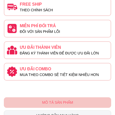
FREE SHIP
THEO CHÍNH SÁCH
MIỄN PHÍ ĐỔI TRẢ
ĐỐI VỚI SẢN PHẨM LỖI
ƯU ĐÃI THÀNH VIÊN
ĐĂNG KÝ THÀNH VIÊN ĐỂ ĐƯỢC ƯU ĐÃI LỚN
ƯU ĐÃI COMBO
MUA THEO COMBO SẼ TIẾT KIỆM NHIỀU HƠN
MÔ TẢ SẢN PHẨM