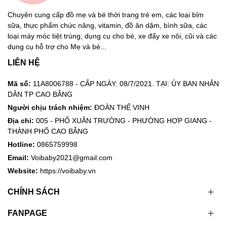
Chuyên cung cấp đồ mẹ và bé thời trang trẻ em, các loại bỉm
sữa, thực phẩm chức năng, vitamin, đồ ăn dặm, bình sữa, các
loại máy móc tiệt trùng, dụng cụ cho bé, xe đẩy xe nôi, cũi và các
dụng cụ hỗ trợ cho Mẹ và bé...
LIÊN HỆ
Mã số:
11A8006788 - CẤP NGÀY: 08/7/2021. TẠI: ỦY BAN NHÂN
DÂN TP CAO BẰNG
Người chịu trách nhiệm:
ĐOÀN THẾ VINH
Địa chỉ:
005 - PHỐ XUÂN TRƯỜNG - PHƯỜNG HỢP GIANG -
THÀNH PHỐ CAO BẰNG
Hotline:
0865759998
Email:
Voibaby2021@gmail.com
Website:
https://voibaby.vn
CHÍNH SÁCH
FANPAGE