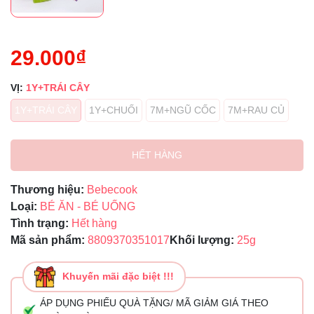
29.000₫
VỊ:
1Y+TRÁI CÂY
1Y+TRÁI CÂY
1Y+CHUỐI
7M+NGŨ CỐC
7M+RAU CỦ
HẾT HÀNG
Thương hiệu:
Bebecook
Loại:
BÉ ĂN - BÉ UỐNG
Tình trạng:
Hết hàng
Mã sản phẩm:
8809370351017
Khối lượng:
25g
Khuyến mãi đặc biệt !!!
ÁP DỤNG PHIẾU QUÀ TẶNG/ MÃ GIẢM GIÁ THEO