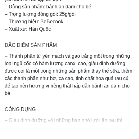
– Dòng sản phẩm: bánh ăn dặm cho bé
– Trọng lượng đóng gói: 25g/gói
– Thương hiệu: BeBecook
– Xuất xứ: Hàn Quốc
ĐẶC ĐIỂM SẢN PHẨM
– Thành phần từ yến mạch và gạo trắng một trong những
loại ngũ cốc có hàm lượng canxi cao, giàu dinh dưỡng
được coi là một trong những sản phẩm thay thế sữa, thêm
các thành phần như bơ, ca cao, tinh chất hoa quả rau củ
để tạo nên hương vị riêng thật hấp dẫn bánh ăn dặm cho
bé
CÔNG DỤNG
– Giàu dinh dưỡng với những bạn nhỏ lười ăn rau thì
bánh ăn dặm cho bé BeBecook cũng là nguồn bổ sung
chất xơ cho bé