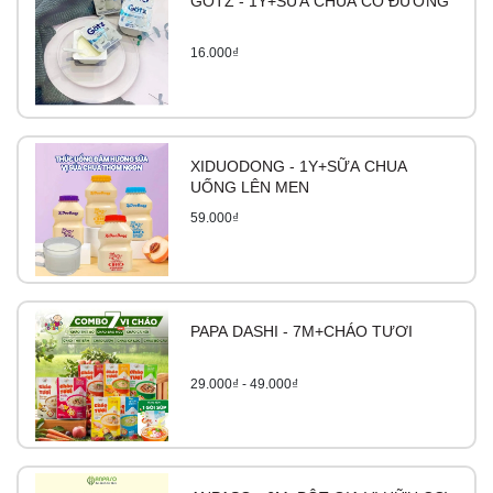
GOTZ - 1Y+SỮA CHUA CÓ ĐƯỜNG
16.000₫
XIDUODONG - 1Y+SỮA CHUA
UỐNG LÊN MEN
59.000₫
PAPA DASHI - 7M+CHÁO TƯƠI
29.000₫ - 49.000₫