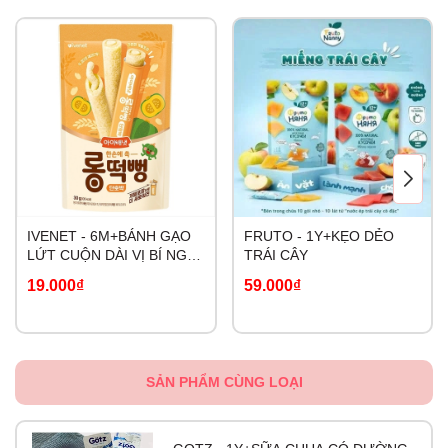
IVENET - 6M+BÁNH GẠO
FRUTO - 1Y+KẸO DẺO
LỨT CUỘN DÀI VỊ BÍ NGÔ
TRÁI CÂY
NGỌT
19.000₫
59.000₫
SẢN PHẨM CÙNG LOẠI