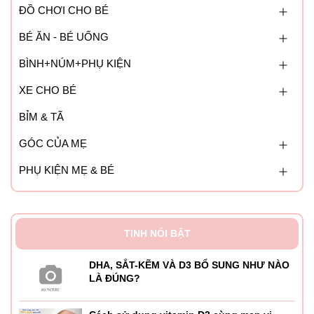
ĐỒ CHƠI CHO BÉ
BÉ ĂN - BÉ UỐNG
BÌNH+NÚM+PHỤ KIỆN
XE CHO BÉ
BỈM & TÃ
GÓC CỦA MẸ
PHỤ KIỆN MẸ & BÉ
TINH NỔI BẬT
DHA, SẮT-KẼM VÀ D3 BỔ SUNG NHƯ NÀO
LÀ ĐÚNG?