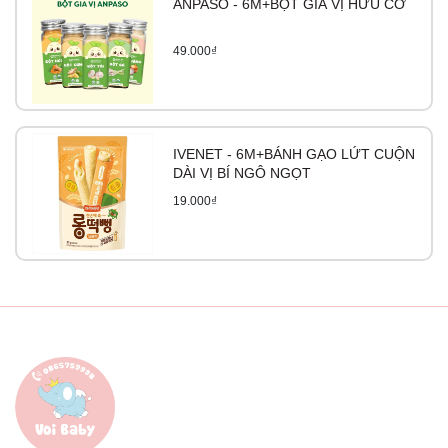
ANPASO - 6M+BỘT GIA VỊ HỮU CƠ
49.000₫
IVENET - 6M+BÁNH GẠO LỨT CUỘN
DÀI VỊ BÍ NGÔ NGỌT
19.000₫