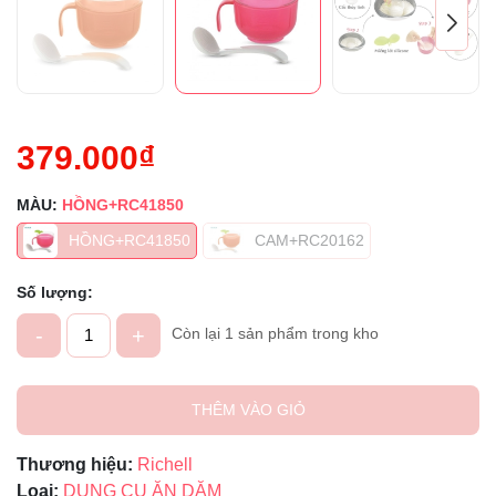
379.000₫
MÀU:
HỒNG+RC41850
HỒNG+RC41850
CAM+RC20162
Số lượng:
-
+
Còn lại 1 sản phẩm trong kho
THÊM VÀO GIỎ
Thương hiệu:
Richell
Loại:
DỤNG CỤ ĂN DẶM