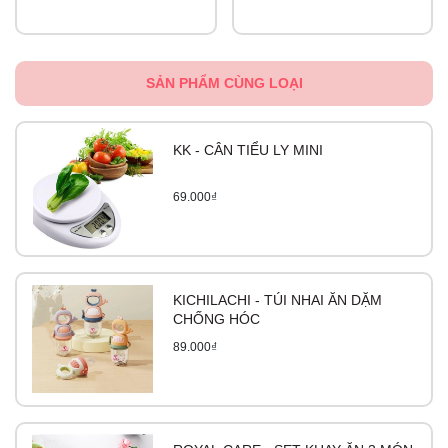
SẢN PHẨM CÙNG LOẠI
KK - CÂN TIỂU LY MINI
69.000₫
KICHILACHI - TÚI NHAI ĂN DẶM
CHỐNG HÓC
89.000₫