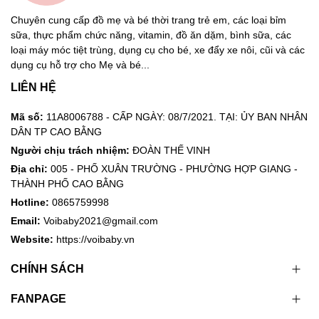
Chuyên cung cấp đồ mẹ và bé thời trang trẻ em, các loại bỉm
sữa, thực phẩm chức năng, vitamin, đồ ăn dặm, bình sữa, các
loại máy móc tiệt trùng, dụng cụ cho bé, xe đẩy xe nôi, cũi và các
dụng cụ hỗ trợ cho Mẹ và bé...
LIÊN HỆ
Mã số:
11A8006788 - CẤP NGÀY: 08/7/2021. TẠI: ỦY BAN NHÂN
DÂN TP CAO BẰNG
Người chịu trách nhiệm:
ĐOÀN THẾ VINH
Địa chỉ:
005 - PHỐ XUÂN TRƯỜNG - PHƯỜNG HỢP GIANG -
THÀNH PHỐ CAO BẰNG
Hotline:
0865759998
Email:
Voibaby2021@gmail.com
Website:
https://voibaby.vn
CHÍNH SÁCH
FANPAGE