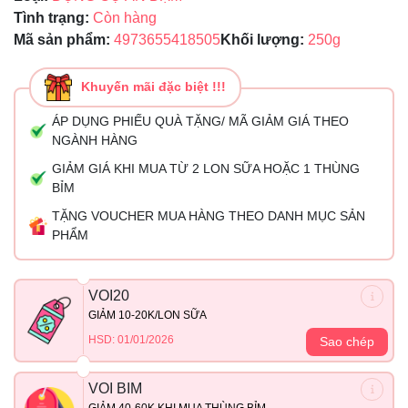
Tình trạng:
Còn hàng
Mã sản phẩm:
4973655418505
Khối lượng:
250g
Khuyến mãi đặc biệt !!!
ÁP DỤNG PHIẾU QUÀ TẶNG/ MÃ GIẢM GIÁ THEO
NGÀNH HÀNG
GIẢM GIÁ KHI MUA TỪ 2 LON SỮA HOẶC 1 THÙNG
BỈM
TẶNG VOUCHER MUA HÀNG THEO DANH MỤC SẢN
PHẨM
VOI20
GIẢM 10-20K/LON SỮA
HSD: 01/01/2026
Sao chép
VOI BIM
GIẢM 40-60K KHI MUA THÙNG BỈM