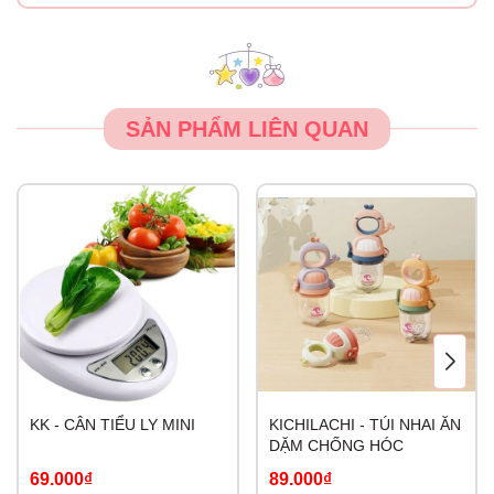
Bộ sản phẩm có thể tiệt trùng bằng tia UV.
SẢN PHẨM LIÊN QUAN
KK - CÂN TIỂU LY MINI
KICHILACHI - TÚI NHAI ĂN
DẶM CHỐNG HÓC
69.000₫
89.000₫