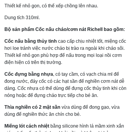
Thiết kế nhỏ gọn, có thể xếp chồng lên nhau.
Dung tích 310ml.
Bộ sản phẩm Cốc nấu cháo/cơm nát Richell bao gồm:
Cốc nấu
bằng thủy tinh
cao cấp chịu nhiệt tốt, miệng cốc
hơi loe tránh việc nước cháo bị trào ra ngoài khi cháo sôi.
Thiết kế nhỏ gọn phù hợp để nấu trong mọi loại nồi cơm
điện hiện có trên thị trường.
Cốc đựng bằng nhựa
, có tay cầm, có vạch chia ml để
đong nước, đáy cốc có các hạt sần để nghiền cơm nát dễ
dàng. Cốc nhựa có thể dùng để đựng cốc thủy tinh khi còn
nóng hoặc để đựng cháo trực tiếp cho bé ăn.
Thìa nghiền có 2 mặt sần
vừa dùng để đong gạo, vừa
dùng để nghiền thức ăn chín cho bé.
Miếng lót cách nhiệt
bằng silicone hình lá mầm xinh xắn