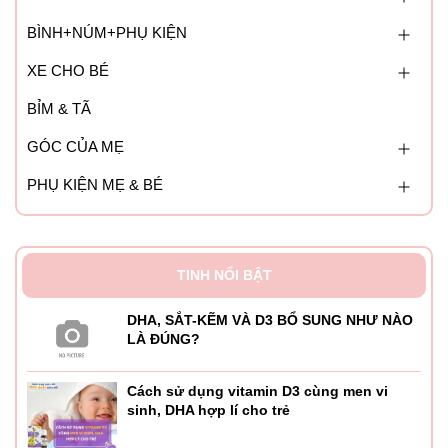
BÌNH+NÚM+PHỤ KIỆN
XE CHO BÉ
BỈM & TÃ
GÓC CỦA MẸ
PHỤ KIỆN MẸ & BÉ
TINH NỔI BẬT
DHA, SẮT-KẼM VÀ D3 BỔ SUNG NHƯ NÀO
LÀ ĐÚNG?
Cách sử dụng vitamin D3 cùng men vi
sinh, DHA hợp lí cho trẻ