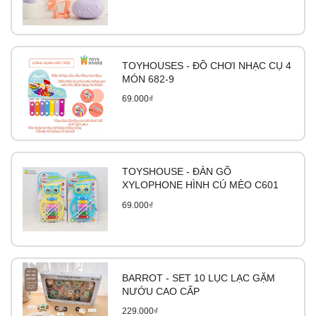
TOYHOUSES - ĐỒ CHƠI NHẠC CỤ 4
MÓN 682-9
69.000₫
TOYSHOUSE - ĐÀN GÕ
XYLOPHONE HÌNH CÚ MÈO C601
69.000₫
BARROT - SET 10 LỤC LẠC GẶM
NƯỚU CAO CẤP
229.000₫