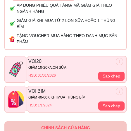
ÁP DỤNG PHIẾU QUÀ TẶNG/ MÃ GIẢM GIÁ THEO
NGÀNH HÀNG
GIẢM GIÁ KHI MUA TỪ 2 LON SỮA HOẶC 1 THÙNG
BỈM
TẶNG VOUCHER MUA HÀNG THEO DANH MỤC SẢN
PHẨM
VOI20
GIẢM 10-20K/LON SỮA
HSD: 01/01/2026
Sao chép
VOI BIM
GIẢM 40-60K KHI MUA THÙNG BỈM
HSD: 1/1/2024
Sao chép
CHÍNH SÁCH CỬA HÀNG