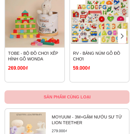
TOBE - BỘ ĐỒ CHƠI XẾP
RV - BẢNG NÚM GỖ ĐỒ
HÌNH GỖ WONDA
CHƠI
269.000₫
59.000₫
SẢN PHẨM CÙNG LOẠI
MOYUUM - 3M+GẶM NƯỚU SƯ TỬ
LION TEETHER
279.000₫