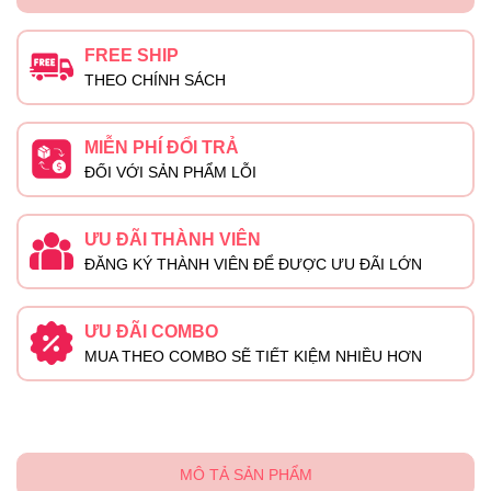
FREE SHIP
THEO CHÍNH SÁCH
MIỄN PHÍ ĐỔI TRẢ
ĐỐI VỚI SẢN PHẨM LỖI
ƯU ĐÃI THÀNH VIÊN
ĐĂNG KÝ THÀNH VIÊN ĐỂ ĐƯỢC ƯU ĐÃI LỚN
ƯU ĐÃI COMBO
MUA THEO COMBO SẼ TIẾT KIỆM NHIỀU HƠN
MÔ TẢ SẢN PHẨM