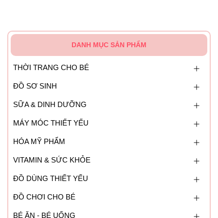
DANH MỤC SẢN PHẨM
THỜI TRANG CHO BÉ
ĐỒ SƠ SINH
SỮA & DINH DƯỠNG
MÁY MÓC THIẾT YẾU
HÓA MỸ PHẨM
VITAMIN & SỨC KHỎE
ĐỒ DÙNG THIẾT YẾU
ĐỒ CHƠI CHO BÉ
BÉ ĂN - BÉ UỐNG