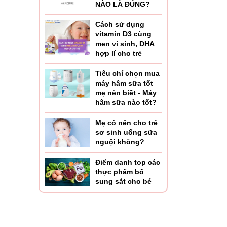
NÀO LÀ ĐÚNG?
Cách sử dụng
vitamin D3 cùng
men vi sinh, DHA
hợp lí cho trẻ
Tiêu chí chọn mua
máy hâm sữa tốt
mẹ nên biết - Máy
hâm sữa nào tốt?
Mẹ có nên cho trẻ
sơ sinh uống sữa
nguội không?
Điểm danh top các
thực phẩm bổ
sung sắt cho bé