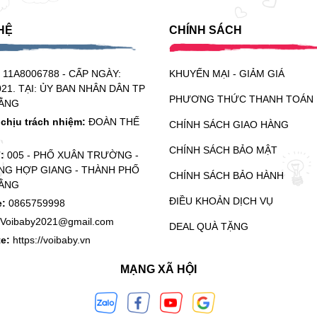
HỆ
CHÍNH SÁCH
:
11A8006788 - CẤP NGÀY:
KHUYẾN MẠI - GIẢM GIÁ
021. TẠI: ỦY BAN NHÂN DÂN TP
PHƯƠNG THỨC THANH TOÁN
ẰNG
chịu trách nhiệm:
ĐOÀN THẾ
CHÍNH SÁCH GIAO HÀNG
CHÍNH SÁCH BẢO MẬT
ỉ:
005 - PHỐ XUÂN TRƯỜNG -
G HỢP GIANG - THÀNH PHỐ
CHÍNH SÁCH BẢO HÀNH
ẰNG
ĐIỀU KHOẢN DỊCH VỤ
e:
0865759998
Voibaby2021@gmail.com
DEAL QUÀ TẶNG
te:
https://voibaby.vn
MẠNG XÃ HỘI