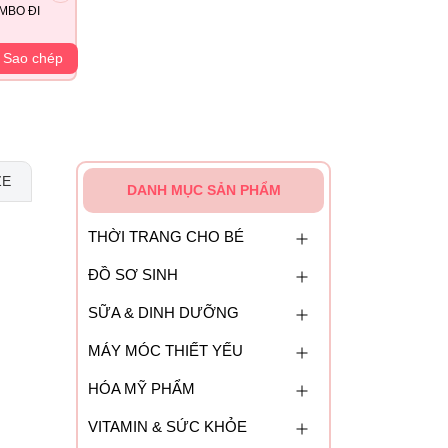
MBO ĐI
Sao chép
ZE
DANH MỤC SẢN PHẨM
THỜI TRANG CHO BÉ
ĐỒ SƠ SINH
SỮA & DINH DƯỠNG
MÁY MÓC THIẾT YẾU
HÓA MỸ PHẨM
VITAMIN & SỨC KHỎE