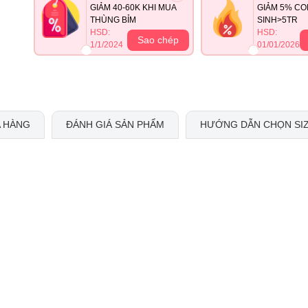
GIẢM 40-60K KHI MUA
GIẢM 5% CO
THÙNG BỈM
SINH>5TR
HSD:
HSD:
Sao chép
1/1/2024
01/01/2026
 HÀNG
ĐÁNH GIÁ SẢN PHẨM
HƯỚNG DẪN CHỌN SI