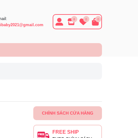
ail:
8
0
0
ibaby2021@gmail.com
CHÍNH SÁCH CỬA HÀNG
FREE SHIP