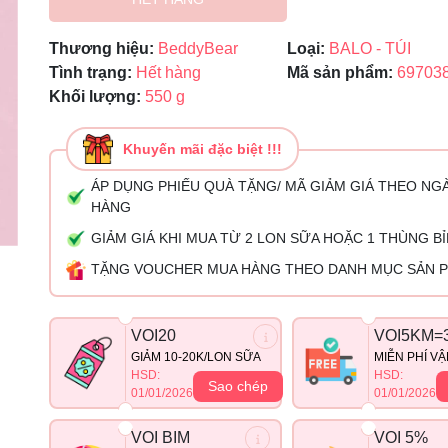
Ngày hết hạn:
Thương hiệu:
BeddyBear
Loại:
BALO - TÚI
Điều kiện:
Tình trạng:
Hết hàng
Mã sản phẩm:
69703
Khối lượng:
550 g
Khuyến mãi đặc biệt !!!
ÁP DỤNG PHIẾU QUÀ TẶNG/ MÃ GIẢM GIÁ THEO NG
HÀNG
GIẢM GIÁ KHI MUA TỪ 2 LON SỮA HOẶC 1 THÙNG B
TẶNG VOUCHER MUA HÀNG THEO DANH MỤC SẢN 
VOI20
VOI5KM=
GIẢM 10-20K/LON SỮA
MIỄN PHÍ V
HSD:
HSD:
Sao chép
01/01/2026
01/01/2026
VOI BIM
VOI 5%