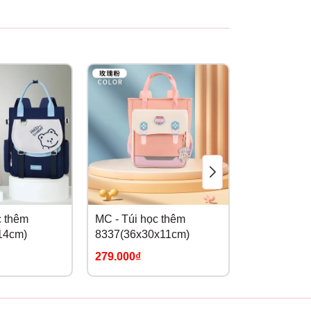
c thêm
MC - Túi học thêm
MC - Túi họ
14cm)
8337(36x30x11cm)
8339(38x3
279.000₫
279.000₫