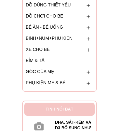
ĐỒ DÙNG THIẾT YẾU
ĐỒ CHƠI CHO BÉ
BÉ ĂN - BÉ UỐNG
BÌNH+NÚM+PHỤ KIỆN
XE CHO BÉ
BỈM & TÃ
GÓC CỦA MẸ
PHỤ KIỆN MẸ & BÉ
TINH NỔI BẬT
DHA, SẮT-KẼM VÀ
D3 BỔ SUNG NHƯ