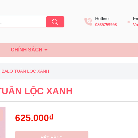
Hotline:
Em
0865759998
Vo
Ệ
CHÍNH SÁCH
- BALO TUẦN LỘC XANH
TUẦN LỘC XANH
625.000₫
Mã giảm giá:
HẾT HÀNG