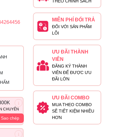
THEO CHÍNH SÁCH
MIỄN PHÍ ĐỔI TRẢ
84264456
ĐỐI VỚI SẢN PHẨM
LỖI
ƯU ĐÃI THÀNH
ÀNH
VIÊN
ĐĂNG KÝ THÀNH
VIÊN ĐỂ ĐƯỢC ƯU
ỈM
ĐÃI LỚN
PHẨM
ƯU ĐÃI COMBO
300K
MUA THEO COMBO
ẬN CHUYỂN
SẼ TIẾT KIỆM NHIỀU
HƠN
Sao chép