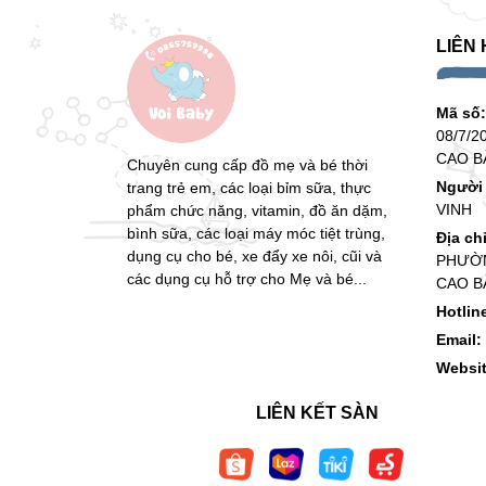
LIÊN 
Mã số
08/7/2
CAO B
Chuyên cung cấp đồ mẹ và bé thời
Người 
trang trẻ em, các loại bỉm sữa, thực
VINH
phẩm chức năng, vitamin, đồ ăn dặm,
bình sữa, các loại máy móc tiệt trùng,
Địa ch
dụng cụ cho bé, xe đẩy xe nôi, cũi và
PHƯỜN
các dụng cụ hỗ trợ cho Mẹ và bé...
CAO B
Hotlin
Email:
Websi
LIÊN KẾT SÀN