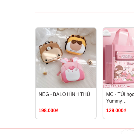
NEG - BALO HÌNH THÚ
MC - TÚi họ
Yummy
hồng(31,3x3
198.000₫
129.000₫