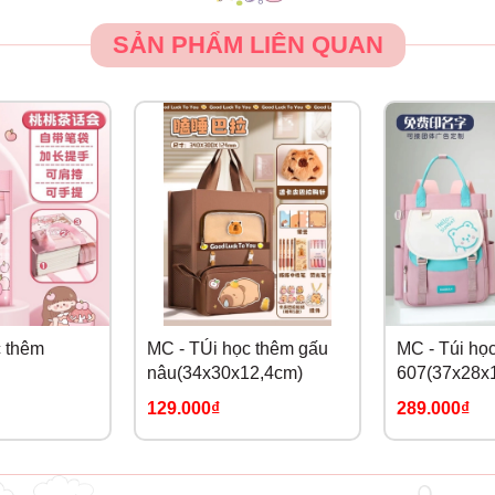
SẢN PHẨM LIÊN QUAN
c thêm
MC - TÚi học thêm gấu
MC - Túi họ
nâu(34x30x12,4cm)
607(37x28x
5x15,4cm)
129.000₫
289.000₫