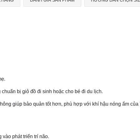
 HÀNG
ĐÁNH GIÁ SẢN PHẨM
HƯỚNG DẪN CHỌN SI
mẹ.
chuẩn bị giỏ đồ đi sinh hoặc cho bé đi du lịch.
không giúp bảo quản tốt hơn, phù hợp với khí hậu nóng ẩm của 
vào phát triển trí não.