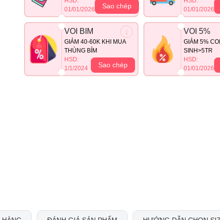
HSD:
HSD:
Sao chép
01/01/2026
01/01/2026
VOI BIM
VOI 5%
GIẢM 40-60K KHI MUA
GIẢM 5% CO
THÙNG BỈM
SINH>5TR
HSD:
HSD:
Sao chép
1/1/2024
01/01/2026