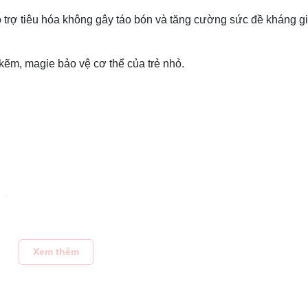
hỗ trợ tiêu hóa không gây táo bón và tăng cường sức đề kháng g
kẽm, magie bảo vệ cơ thể của trẻ nhỏ.
 cốc, …
ới 30ml pha tại 70 độ C
Xem thêm