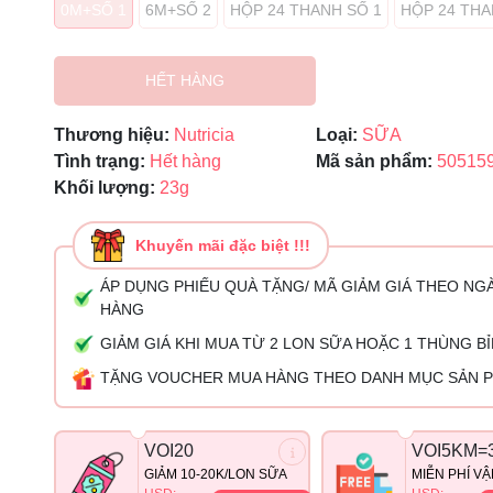
0M+SỐ 1
6M+SỐ 2
HỘP 24 THANH SỐ 1
HỘP 24 THA
Mã giảm giá:
Ngày hết hạn:
HẾT HÀNG
Điều kiện:
Thương hiệu:
Nutricia
Loại:
SỮA
Tình trạng:
Hết hàng
Mã sản phẩm:
50515
Khối lượng:
23g
Khuyến mãi đặc biệt !!!
ÁP DỤNG PHIẾU QUÀ TẶNG/ MÃ GIẢM GIÁ THEO NG
HÀNG
GIẢM GIÁ KHI MUA TỪ 2 LON SỮA HOẶC 1 THÙNG B
TẶNG VOUCHER MUA HÀNG THEO DANH MỤC SẢN 
VOI20
VOI5KM=
GIẢM 10-20K/LON SỮA
MIỄN PHÍ V