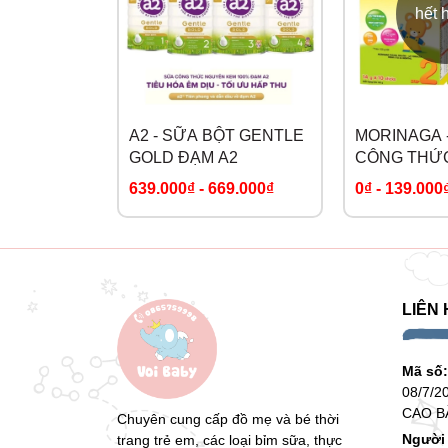
hết 
A2 - SỮA BỘT GENTLE
MORINAGA 
GOLD ĐẠM A2
CÔNG THỨ
GÓI
639.000₫
-
669.000₫
0₫
-
139.000
LIÊN 
Mã số
08/7/2
CAO B
Chuyên cung cấp đồ mẹ và bé thời
Người 
trang trẻ em, các loại bỉm sữa, thực