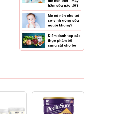
mẹ nên biết - Máy
hâm sữa nào tốt?
Mẹ có nên cho trẻ
sơ sinh uống sữa
nguội không?
Điểm danh top các
thực phẩm bổ
sung sắt cho bé