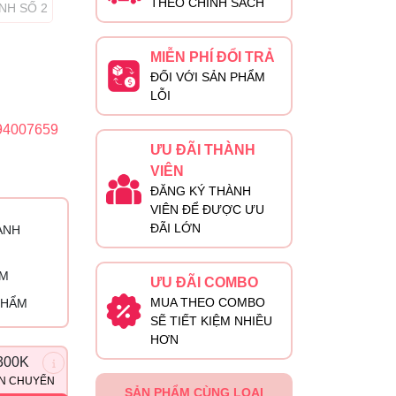
THEO CHÍNH SÁCH
NH SỐ 2
MIỄN PHÍ ĐỔI TRẢ
ĐỐI VỚI SẢN PHẨM
LỖI
94007659
ƯU ĐÃI THÀNH
VIÊN
ĐĂNG KÝ THÀNH
VIÊN ĐỂ ĐƯỢC ƯU
ĐÃI LỚN
ÀNH
ỈM
ƯU ĐÃI COMBO
MUA THEO COMBO
PHẨM
SẼ TIẾT KIỆM NHIỀU
HƠN
300K
ẬN CHUYỂN
SẢN PHẨM CÙNG LOẠI