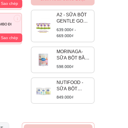
Sao chép
A2 - SỮA BỘT
GENTLE GOLD
MBO ĐI
ĐẠM A2
639.000₫ -
669.000₫
Sao chép
MORINAGA-
SỮA BỘT BẦU
VỊ TRÀ SỮA
598.000₫
NUTIFOOD -
SỮA BỘT
GROW PLUS
849.000₫
ĐẠM A2 BETA
CASEIN