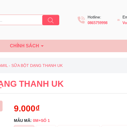
Hotline:
Em
0865759998
Vo
Ệ
CHÍNH SÁCH
AMIL - SỮA BỘT DẠNG THANH UK
DẠNG THANH UK
9.000₫
MẪU MÃ:
0M+SỐ 1