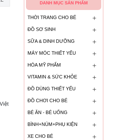
ZE
DANH MỤC SẢN PHẨM
THỜI TRANG CHO BÉ
ĐỒ SƠ SINH
SỮA & DINH DƯỠNG
MÁY MÓC THIẾT YẾU
HÓA MỸ PHẨM
VITAMIN & SỨC KHỎE
ĐỒ DÙNG THIẾT YẾU
ĐỒ CHƠI CHO BÉ
Việt
BÉ ĂN - BÉ UỐNG
BÌNH+NÚM+PHỤ KIỆN
XE CHO BÉ