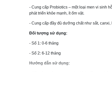
- Cung cấp Probiotics – một loại men vi sinh 
phát triển khỏe mạnh, ít ốm vặt.
- Cung cấp đầy đủ dưỡng chất như sắt, canxi, 
Đối tượng sử dụng:
- Số 1: 0-6 tháng
- Số 2: 6-12 tháng
Hướng dẫn sử dụng:
- Tiệt trùng các dụng cụ như bình, đầu ty, chủ,
- Mỗi viên tương đương với 1 muỗng gạt pha v