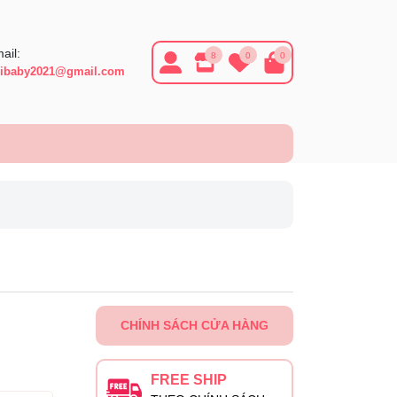
ail:
8
0
0
ibaby2021@gmail.com
CHÍNH SÁCH CỬA HÀNG
FREE SHIP