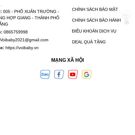
CHÍNH SÁCH BẢO MẬT
ỉ:
005 - PHỐ XUÂN TRƯỜNG -
G HỢP GIANG - THÀNH PHỐ
CHÍNH SÁCH BẢO HÀNH
ẰNG
ĐIỀU KHOẢN DỊCH VỤ
e:
0865759998
Voibaby2021@gmail.com
DEAL QUÀ TẶNG
te:
https://voibaby.vn
MẠNG XÃ HỘI