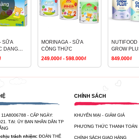
hàng
- SỮA
MORINAGA - SỮA
NUTIFOOD 
C DẠNG
CÔNG THỨC
GROW PLU
BETA CASE
₫
249.000₫
-
598.000₫
849.000₫
HỆ
CHÍNH SÁCH
:
11A8006788 - CẤP NGÀY:
KHUYẾN MẠI - GIẢM GIÁ
021. TẠI: ỦY BAN NHÂN DÂN TP
PHƯƠNG THỨC THANH TOÁN
ẰNG
chịu trách nhiệm:
ĐOÀN THẾ
CHÍNH SÁCH GIAO HÀNG