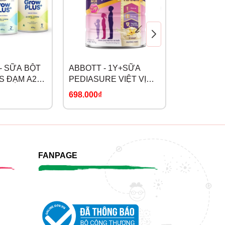
- SỮA BỘT
ABBOTT - 1Y+SỮA
SPRING S
S ĐẠM A2
PEDIASURE VIỆT VỊ
CỪU NON 
IN
VANI
698.000₫
598.000₫
-
FANPAGE