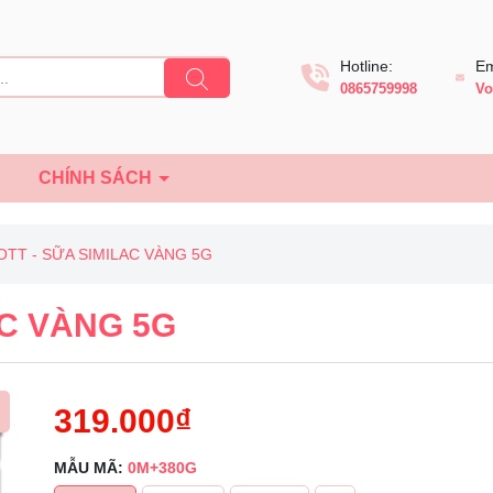
Hotline:
Em
0865759998
Vo
Ệ
CHÍNH SÁCH
OTT - SỮA SIMILAC VÀNG 5G
AC VÀNG 5G
319.000₫
MẪU MÃ:
0M+380G