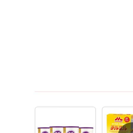
Mẹ nên pha sữa cho bé đúng cách để đảm bảo 
Chuẩn bị dụng cụ:
Rửa tay sạch sẽ và tiệt tr
Pha sữa:
Sử dụng nước đun sôi để nguội đến
khi bột tan hoàn toàn.
Kiểm tra nhiệt độ:
Kiểm tra nhiệt độ sữa trướ
Lượng sữa:
Pha 1 muỗng sữa với 60ml nước 
Bảo quản sản phẩm
Bảo quản nơi khô ráo, thoáng mát,
tránh ánh
Đậy kín nắp sau mỗi lần sử dụng.
Không để s
Sử dụng trong vòng 3 tuần
sau khi mở nắp đ
Kết luận