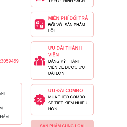
THEO CHÍNH SÁCH
MIỄN PHÍ ĐỔI TRẢ
ĐỐI VỚI SẢN PHẨM
LỖI
ƯU ĐÃI THÀNH
VIÊN
23059459
ĐĂNG KÝ THÀNH
VIÊN ĐỂ ĐƯỢC ƯU
ĐÃI LỚN
ƯU ĐÃI COMBO
ÀNH
MUA THEO COMBO
SẼ TIẾT KIỆM NHIỀU
ỈM
HƠN
PHẨM
SẢN PHẨM CÙNG LOẠI