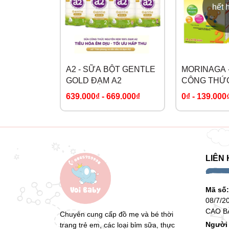
Similac PRODI-G là sự lựa chọn hoàn hảo cho
hết 
triển trí não vượt trội, sản phẩm không chỉ giú
cho mọi thách thức phía trước.
A2 - SỮA BỘT GENTLE
MORINAGA 
GOLD ĐẠM A2
CÔNG THỨ
GÓI
639.000₫
-
669.000₫
0₫
-
139.000
LIÊN 
Mã số
08/7/2
CAO B
Chuyên cung cấp đồ mẹ và bé thời
Người 
trang trẻ em, các loại bỉm sữa, thực