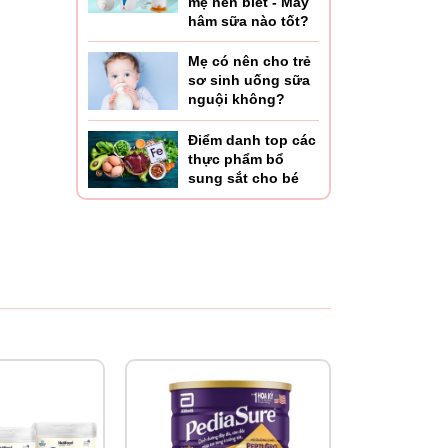
mẹ nên biết - Máy
hâm sữa nào tốt?
Mẹ có nên cho trẻ
sơ sinh uống sữa
nguội không?
đến
Điểm danh top các
thực phẩm bổ
sung sắt cho bé