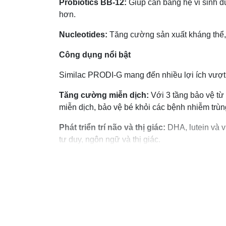
Probiotics BB-12:
Giúp cân bằng hệ vi sinh đư
hơn.
Nucleotides:
Tăng cường sản xuất kháng thể, 
Công dụng nổi bật
Similac PRODI-G mang đến nhiều lợi ích vượt 
Tăng cường miễn dịch:
Với 3 tầng bảo vệ từ
miễn dịch, bảo vệ bé khỏi các bệnh nhiễm trù
Phát triển trí não và thị giác:
DHA, lutein và vi
tư duy, ngôn ngữ và thị giác.
Hỗ trợ tiêu hóa:
Probiotics BB-12 cải thiện c
cơ táo bón.
Hỗ trợ phát triển trí tuệ:
Gangliosides giúp kết
tư duy và chỉ số IQ.
Hướng dẫn pha sữa