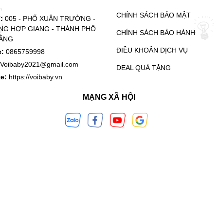
CHÍNH SÁCH BẢO MẬT
ỉ:
005 - PHỐ XUÂN TRƯỜNG -
G HỢP GIANG - THÀNH PHỐ
CHÍNH SÁCH BẢO HÀNH
ẰNG
ĐIỀU KHOẢN DỊCH VỤ
e:
0865759998
Voibaby2021@gmail.com
DEAL QUÀ TẶNG
te:
https://voibaby.vn
MẠNG XÃ HỘI