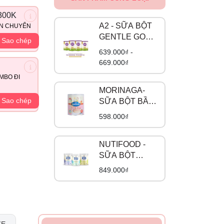
300K
A2 - SỮA BỘT
ẬN CHUYỂN
GENTLE GOLD
Sao chép
ĐẠM A2
639.000₫ -
669.000₫
MBO ĐI
MORINAGA-
Sao chép
SỮA BỘT BẦU
VỊ TRÀ SỮA
598.000₫
NUTIFOOD -
SỮA BỘT
GROW PLUS
849.000₫
ĐẠM A2 BETA
CASEIN