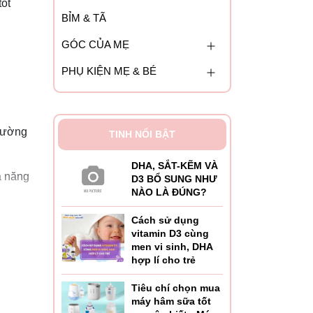
tốt
BỈM & TÃ
GÓC CỦA MẸ
PHỤ KIỆN MẸ & BÉ
 cường
TINH NỔI BẬT
DHA, SẮT-KẼM VÀ
ả năng
D3 BỔ SUNG NHƯ
NÀO LÀ ĐÚNG?
Cách sử dụng
m nguy
vitamin D3 cùng
men vi sinh, DHA
hợp lí cho trẻ
ả năng
Tiêu chí chọn mua
máy hâm sữa tốt