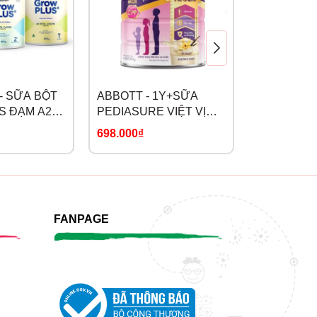
phát
sàng
- SỮA BỘT
ABBOTT - 1Y+SỮA
SPRING S
S ĐẠM A2
PEDIASURE VIỆT VỊ
CỪU NON 
IN
VANI
698.000₫
598.000₫
-
FANPAGE