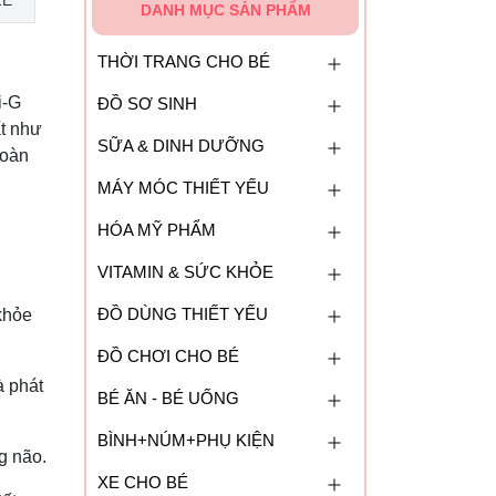
ZE
DANH MỤC SẢN PHẨM
THỜI TRANG CHO BÉ
i-G
ĐỒ SƠ SINH
ất như
SỮA & DINH DƯỠNG
toàn
MÁY MÓC THIẾT YẾU
HÓA MỸ PHẨM
VITAMIN & SỨC KHỎE
ĐỒ DÙNG THIẾT YẾU
khỏe
ĐỒ CHƠI CHO BÉ
à phát
BÉ ĂN - BÉ UỐNG
BÌNH+NÚM+PHỤ KIỆN
ng não.
XE CHO BÉ