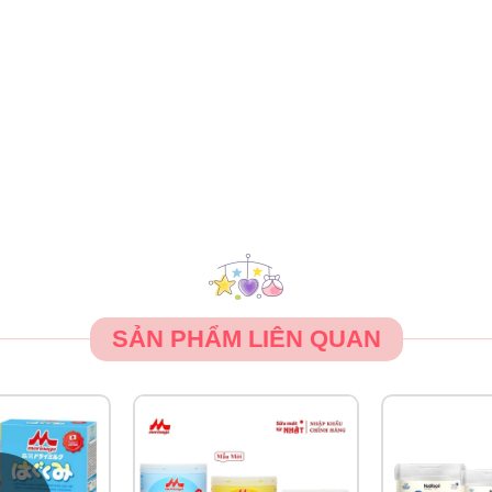
bé nhận đủ dưỡng chất cần thiết:
ùng bình sữa, núm vú, cốc và thìa pha sữa.
 khoảng 40°C, đong lượng sữa theo hướng dẫn và khuấy đều 
c khi cho bé uống để đảm bảo an toàn.
ấm và cho bé uống theo nhu cầu.
 nắng trực tiếp.
SẢN PHẨM LIÊN QUAN
ản phẩm trong tủ đông hoặc tủ lạnh.
ể đảm bảo chất lượng tốt nhất.