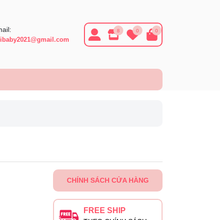
ail:
8
0
0
ibaby2021@gmail.com
CHÍNH SÁCH CỬA HÀNG
FREE SHIP