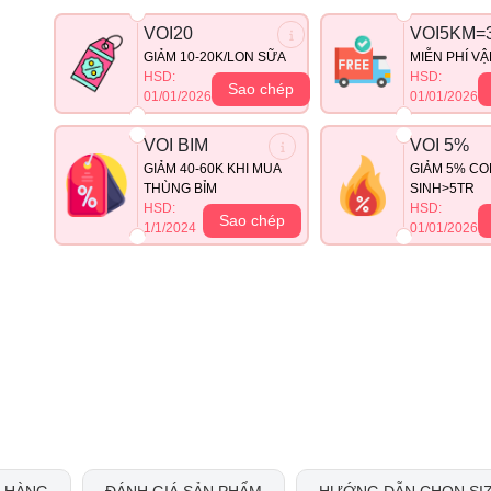
VOI20
VOI5KM=
GIẢM 10-20K/LON SỮA
MIỄN PHÍ V
HSD:
HSD:
Sao chép
01/01/2026
01/01/2026
VOI BIM
VOI 5%
GIẢM 40-60K KHI MUA
GIẢM 5% CO
THÙNG BỈM
SINH>5TR
HSD:
HSD:
Sao chép
1/1/2024
01/01/2026