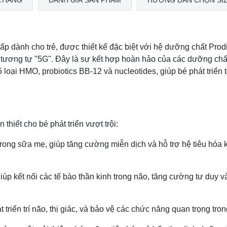
 HÀNG
ĐÁNH GIÁ SẢN PHẨM
HƯỚNG DẪN CHỌN SI
p dành cho trẻ, được thiết kế đặc biệt với hệ dưỡng chất Prod
rội, tương tự "5G". Đây là sự kết hợp hoàn hảo của các dưỡng ch
5 loại HMO, probiotics BB-12 và nucleotides, giúp bé phát triển 
hiết cho bé phát triển vượt trội:
trong sữa mẹ, giúp tăng cường miễn dịch và hỗ trợ hệ tiêu hóa 
giúp kết nối các tế bào thần kinh trong não, tăng cường tư duy v
 triển trí não, thị giác, và bảo vệ các chức năng quan trọng tro