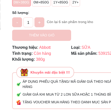
0M+380G
0M+850G
1Y+850G
2Y+
Mã giảm giá:
Ngày hết hạn:
Số lượng:
-
+
Còn lại 6 sản phẩm trong kho
Điều kiện:
THÊM VÀO GIỎ
Thương hiệu:
Abbott
Loại:
SỮA
Tình trạng:
Còn hàng
Mã sản phẩm:
53915
Khối lượng:
380g
Khuyến mãi đặc biệt !!!
ÁP DỤNG PHIẾU QUÀ TẶNG/ MÃ GIẢM GIÁ THEO NG
HÀNG
GIẢM GIÁ KHI MUA TỪ 2 LON SỮA HOẶC 1 THÙNG B
TẶNG VOUCHER MUA HÀNG THEO DANH MỤC SẢN 