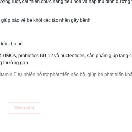
ờng ruột, cải thiện chức năng tiêu hóa và hấp thu dinh dưỡng 
giúp bảo vệ bé khỏi các tác nhân gây bệnh.
trội cho bé:
 5HMOs, probiotics BB-12 và nucleotides, sản phẩm giúp tăng
ng thường gặp.
tamin E tự nhiên hỗ trợ phát triển não bộ, giúp bé phát triển kh
hức năng tiêu hóa, giúp bé hấp thu dưỡng chất hiệu quả và giả
Xem thêm
 nối và phát triển các khớp thần kinh trong não, tăng cường kh