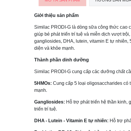
MÔ TẢ SẢN PHẨM
HƯỚNG DẪN MUA
Giới thiệu sản phẩm
Similac PRODI-G là dòng sữa công thức cao cấ
giúp bé phát triển trí tuệ và miễn dịch vượt t
gangliosides, DHA, lutein, vitamin E tự nhiên, 
diện và khỏe mạnh.
Thành phần dinh dưỡng
Similac PRODI-G cung cấp các dưỡng chất cần t
5HMOs:
Cung cấp 5 loại oligosaccharides có 
mạnh.
Gangliosides:
Hỗ trợ phát triển hệ thần kinh, 
triển trí tuệ.
DHA - Lutein - Vitamin E tự nhiên:
Hỗ trợ phát