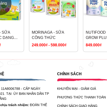
 bé. Với hệ dưỡng chất Prodi-G giúp tăng cường miễn dịch và 
hàng
p bé khỏe mạnh mà còn hỗ trợ phát triển trí tuệ thông minh, sẵn 
- SỮA
MORINAGA - SỮA
NUTIFOOD 
C DẠNG
CÔNG THỨC
GROW PLU
BETA CASE
₫
249.000₫
-
598.000₫
849.000₫
HỆ
CHÍNH SÁCH
:
11A8006788 - CẤP NGÀY:
KHUYẾN MẠI - GIẢM GIÁ
021. TẠI: ỦY BAN NHÂN DÂN TP
PHƯƠNG THỨC THANH TOÁN
ẰNG
chịu trách nhiệm:
ĐOÀN THẾ
CHÍNH SÁCH GIAO HÀNG