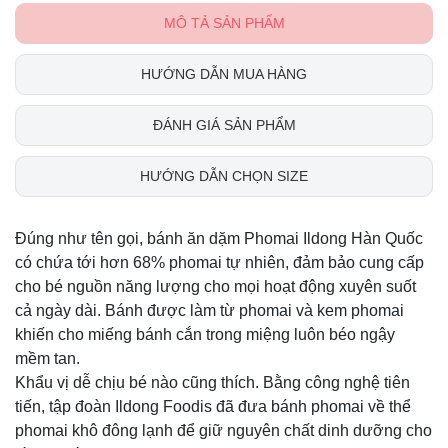
MÔ TẢ SẢN PHẨM
HƯỚNG DẪN MUA HÀNG
ĐÁNH GIÁ SẢN PHẨM
HƯỚNG DẪN CHỌN SIZE
Đúng như tên gọi, bánh ăn dặm Phomai Ildong Hàn Quốc
có chứa tới hơn 68% phomai tự nhiên, đảm bảo cung cấp
cho bé nguồn năng lượng cho mọi hoạt động xuyên suốt
cả ngày dài. Bánh được làm từ phomai và kem phomai
khiến cho miếng bánh cắn trong miệng luôn béo ngậy
mềm tan.
Khẩu vị dễ chịu bé nào cũng thích. Bằng công nghệ tiên
tiến, tập đoàn Ildong Foodis đã đưa bánh phomai về thể
phomai khô đông lạnh để giữ nguyên chất dinh dưỡng cho