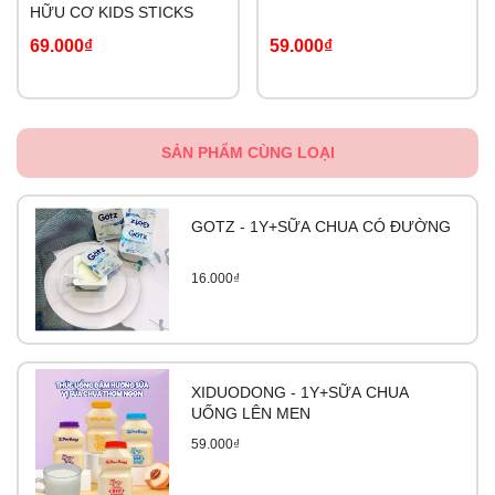
HỮU CƠ KIDS STICKS
69.000₫
59.000₫
SẢN PHẨM CÙNG LOẠI
GOTZ - 1Y+SỮA CHUA CÓ ĐƯỜNG
16.000₫
XIDUODONG - 1Y+SỮA CHUA
UỐNG LÊN MEN
59.000₫