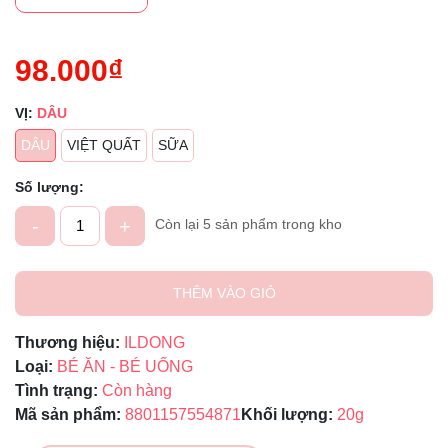
98.000₫
VỊ:
DÂU
DÂU
VIỆT QUẤT
SỮA
Số lượng:
-
+
Còn lại 5 sản phẩm trong kho
THÊM VÀO GIỎ
Thương hiệu:
ILDONG
Loại:
BÉ ĂN - BÉ UỐNG
Tình trạng:
Còn hàng
Mã sản phẩm:
8801157554871
Khối lượng:
20g