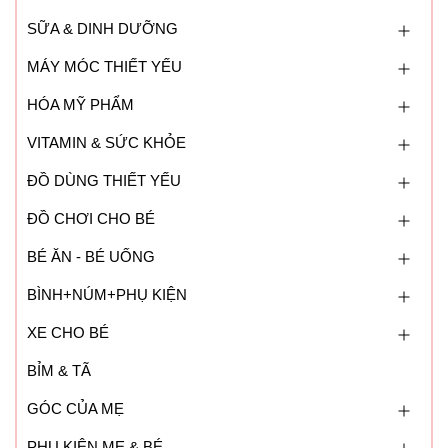
SỮA & DINH DƯỠNG
MÁY MÓC THIẾT YẾU
HÓA MỸ PHẨM
VITAMIN & SỨC KHỎE
ĐỒ DÙNG THIẾT YẾU
ĐỒ CHƠI CHO BÉ
BÉ ĂN - BÉ UỐNG
BÌNH+NÚM+PHỤ KIỆN
XE CHO BÉ
BỈM & TÃ
GÓC CỦA MẸ
PHỤ KIỆN MẸ & BÉ