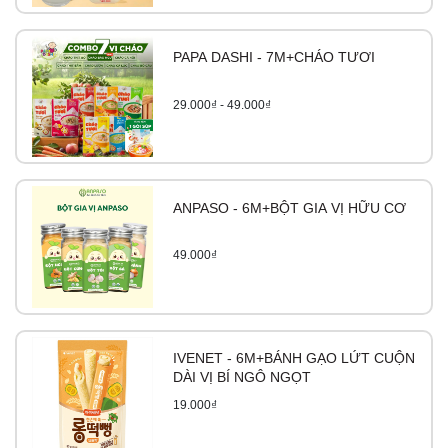
PAPA DASHI - 7M+CHÁO TƯƠI
29.000₫ - 49.000₫
ANPASO - 6M+BỘT GIA VỊ HỮU CƠ
49.000₫
IVENET - 6M+BÁNH GẠO LỨT CUỘN
DÀI VỊ BÍ NGÔ NGỌT
19.000₫