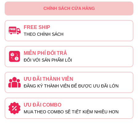
CHÍNH SÁCH CỬA HÀNG
FREE SHIP
THEO CHÍNH SÁCH
MIỄN PHÍ ĐỔI TRẢ
ĐỐI VỚI SẢN PHẨM LỖI
ƯU ĐÃI THÀNH VIÊN
ĐĂNG KÝ THÀNH VIÊN ĐỂ ĐƯỢC ƯU ĐÃI LỚN
ƯU ĐÃI COMBO
MUA THEO COMBO SẼ TIẾT KIỆM NHIỀU HƠN