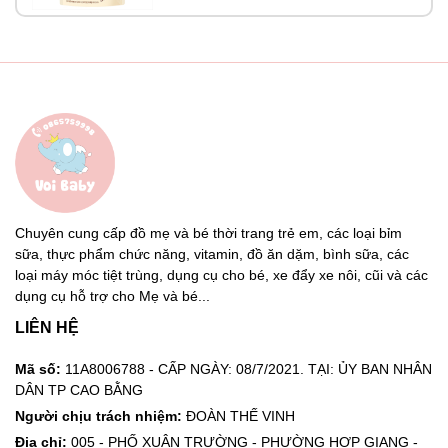
Chuyên cung cấp đồ mẹ và bé thời trang trẻ em, các loại bỉm
sữa, thực phẩm chức năng, vitamin, đồ ăn dặm, bình sữa, các
loại máy móc tiệt trùng, dụng cụ cho bé, xe đẩy xe nôi, cũi và các
dụng cụ hỗ trợ cho Mẹ và bé...
LIÊN HỆ
Mã số:
11A8006788 - CẤP NGÀY: 08/7/2021. TẠI: ỦY BAN NHÂN
DÂN TP CAO BẰNG
Người chịu trách nhiệm:
ĐOÀN THẾ VINH
Địa chỉ:
005 - PHỐ XUÂN TRƯỜNG - PHƯỜNG HỢP GIANG -