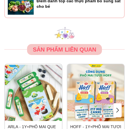
Điểm danh top các thực phẩm bổ sung sắt
cho bé
SẢN PHẨM LIÊN QUAN
ARLA - 1Y+PHÔ MAI QUE
HOFF - 1Y+PHÔ MAI TƯƠI