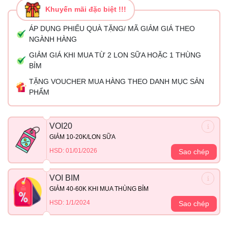
Khuyến mãi đặc biệt !!!
ÁP DỤNG PHIẾU QUÀ TẶNG/ MÃ GIẢM GIÁ THEO
NGÀNH HÀNG
GIẢM GIÁ KHI MUA TỪ 2 LON SỮA HOẶC 1 THÙNG
BỈM
TẶNG VOUCHER MUA HÀNG THEO DANH MỤC SẢN
PHẨM
VOI20
GIẢM 10-20K/LON SỮA
HSD: 01/01/2026
Sao chép
VOI BIM
GIẢM 40-60K KHI MUA THÙNG BỈM
HSD: 1/1/2024
Sao chép