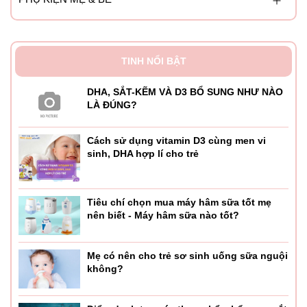
TINH NỔI BẬT
DHA, SẮT-KẼM VÀ D3 BỔ SUNG NHƯ NÀO
LÀ ĐÚNG?
Cách sử dụng vitamin D3 cùng men vi
sinh, DHA hợp lí cho trẻ
Tiêu chí chọn mua máy hâm sữa tốt mẹ
nên biết - Máy hâm sữa nào tốt?
Mẹ có nên cho trẻ sơ sinh uống sữa nguội
không?