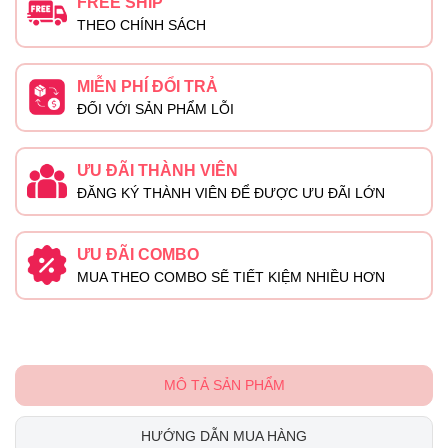
FREE SHIP
THEO CHÍNH SÁCH
MIỄN PHÍ ĐỔI TRẢ
ĐỐI VỚI SẢN PHẨM LỖI
ƯU ĐÃI THÀNH VIÊN
ĐĂNG KÝ THÀNH VIÊN ĐỂ ĐƯỢC ƯU ĐÃI LỚN
ƯU ĐÃI COMBO
MUA THEO COMBO SẼ TIẾT KIỆM NHIỀU HƠN
MÔ TẢ SẢN PHẨM
HƯỚNG DẪN MUA HÀNG