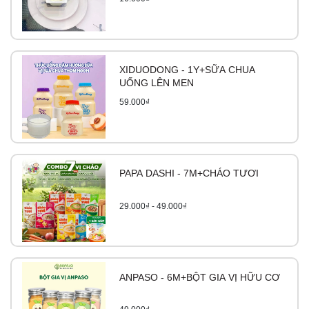
XIDUODONG - 1Y+SỮA CHUA
UỐNG LÊN MEN
59.000₫
PAPA DASHI - 7M+CHÁO TƯƠI
29.000₫ - 49.000₫
ANPASO - 6M+BỘT GIA VỊ HỮU CƠ