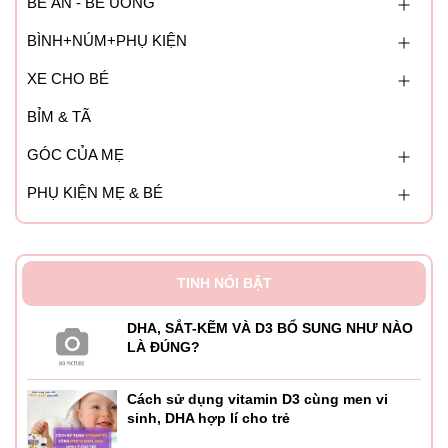
BÉ ĂN - BÉ UỐNG
BÌNH+NÚM+PHỤ KIỆN
XE CHO BÉ
BỈM & TÃ
GÓC CỦA MẸ
PHỤ KIỆN MẸ & BÉ
TINH NỔI BẬT
DHA, SẮT-KẼM VÀ D3 BỔ SUNG NHƯ NÀO
LÀ ĐÚNG?
Cách sử dụng vitamin D3 cùng men vi
sinh, DHA hợp lí cho trẻ