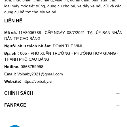
sữa, thực phẩm chức năng, vitamin, đồ ăn dặm, bình sữa, các
loại máy móc tiệt trùng, dụng cụ cho bé, xe đẩy xe nôi, cũi và các
dụng cụ hỗ trợ cho Mẹ và bé...
LIÊN HỆ
Mã số:
11A8006788 - CẤP NGÀY: 08/7/2021. TẠI: ỦY BAN NHÂN
DÂN TP CAO BẰNG
Người chịu trách nhiệm:
ĐOÀN THẾ VINH
Địa chỉ:
005 - PHỐ XUÂN TRƯỜNG - PHƯỜNG HỢP GIANG -
THÀNH PHỐ CAO BẰNG
Hotline:
0865759998
Email:
Voibaby2021@gmail.com
Website:
https://voibaby.vn
CHÍNH SÁCH
FANPAGE