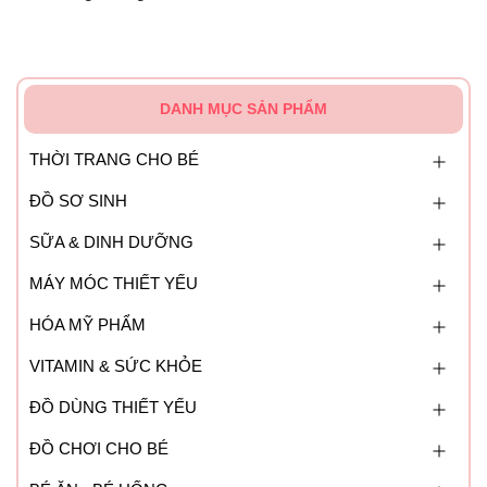
DANH MỤC SẢN PHẨM
THỜI TRANG CHO BÉ
ĐỒ SƠ SINH
SỮA & DINH DƯỠNG
MÁY MÓC THIẾT YẾU
HÓA MỸ PHẨM
VITAMIN & SỨC KHỎE
ĐỒ DÙNG THIẾT YẾU
ĐỒ CHƠI CHO BÉ