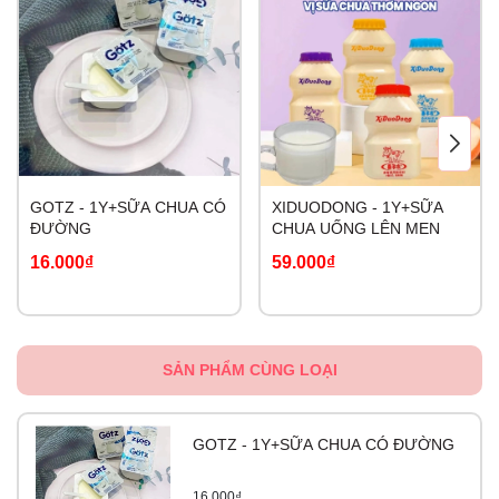
GOTZ - 1Y+SỮA CHUA CÓ
XIDUODONG - 1Y+SỮA
ĐƯỜNG
CHUA UỐNG LÊN MEN
16.000₫
59.000₫
SẢN PHẨM CÙNG LOẠI
GOTZ - 1Y+SỮA CHUA CÓ ĐƯỜNG
16.000₫