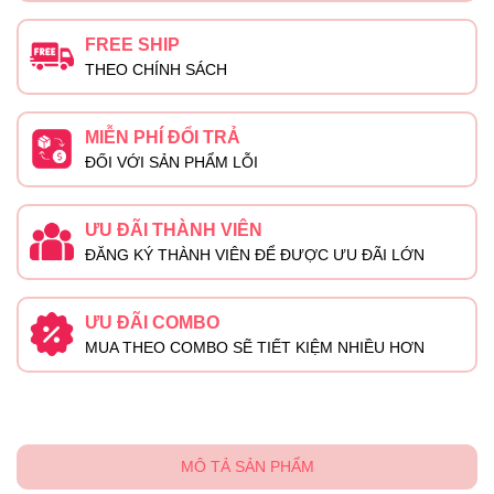
FREE SHIP
THEO CHÍNH SÁCH
MIỄN PHÍ ĐỔI TRẢ
ĐỐI VỚI SẢN PHẨM LỖI
ƯU ĐÃI THÀNH VIÊN
ĐĂNG KÝ THÀNH VIÊN ĐỂ ĐƯỢC ƯU ĐÃI LỚN
ƯU ĐÃI COMBO
MUA THEO COMBO SẼ TIẾT KIỆM NHIỀU HƠN
MÔ TẢ SẢN PHẨM