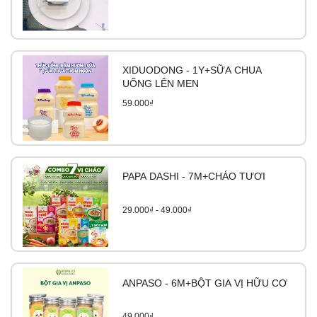
XIDUODONG - 1Y+SỮA CHUA
UỐNG LÊN MEN
59.000₫
PAPA DASHI - 7M+CHÁO TƯƠI
29.000₫ - 49.000₫
ANPASO - 6M+BỘT GIA VỊ HỮU CƠ
49.000₫