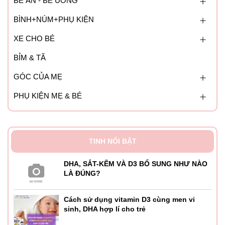
BÉ ĂN - BÉ UỐNG
BÌNH+NÚM+PHỤ KIỆN
XE CHO BÉ
BỈM & TÃ
GÓC CỦA MẸ
PHỤ KIỆN MẸ & BÉ
TINH NỔI BẬT
DHA, SẮT-KẼM VÀ D3 BỔ SUNG NHƯ NÀO
LÀ ĐÚNG?
Cách sử dụng vitamin D3 cùng men vi
sinh, DHA hợp lí cho trẻ