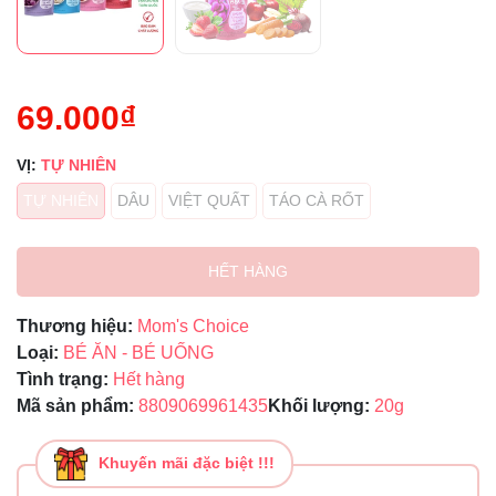
69.000₫
VỊ:
TỰ NHIÊN
TỰ NHIÊN
DÂU
VIỆT QUẤT
TÁO CÀ RỐT
HẾT HÀNG
Thương hiệu:
Mom's Choice
Loại:
BÉ ĂN - BÉ UỐNG
Tình trạng:
Hết hàng
Mã sản phẩm:
8809069961435
Khối lượng:
20g
Khuyến mãi đặc biệt !!!