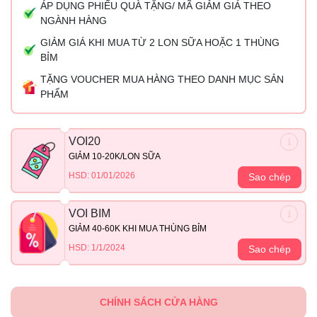
ÁP DỤNG PHIẾU QUÀ TẶNG/ MÃ GIẢM GIÁ THEO
NGÀNH HÀNG
GIẢM GIÁ KHI MUA TỪ 2 LON SỮA HOẶC 1 THÙNG
BỈM
TẶNG VOUCHER MUA HÀNG THEO DANH MỤC SẢN
PHẨM
VOI20
GIẢM 10-20K/LON SỮA
HSD: 01/01/2026
Sao chép
VOI BIM
GIẢM 40-60K KHI MUA THÙNG BỈM
HSD: 1/1/2024
Sao chép
CHÍNH SÁCH CỬA HÀNG