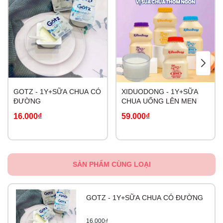
GOTZ - 1Y+SỮA CHUA CÓ
XIDUODONG - 1Y+SỮA
ĐƯỜNG
CHUA UỐNG LÊN MEN
16.000₫
59.000₫
SẢN PHẨM CÙNG LOẠI
GOTZ - 1Y+SỮA CHUA CÓ ĐƯỜNG
16.000₫