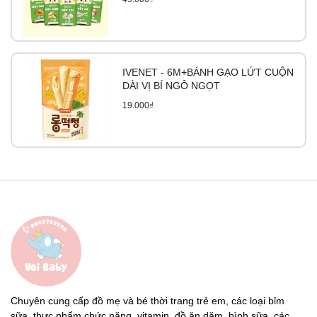
IVENET - 6M+BÁNH GẠO LỨT CUỘN
DÀI VỊ BÍ NGÔ NGỌT
19.000₫
Chuyên cung cấp đồ mẹ và bé thời trang trẻ em, các loại bỉm
sữa, thực phẩm chức năng, vitamin, đồ ăn dặm, bình sữa, các