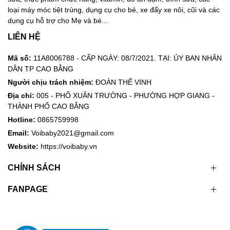
loại máy móc tiệt trùng, dụng cụ cho bé, xe đẩy xe nôi, cũi và các
dụng cụ hỗ trợ cho Mẹ và bé...
LIÊN HỆ
Mã số:
11A8006788 - CẤP NGÀY: 08/7/2021. TẠI: ỦY BAN NHÂN
DÂN TP CAO BẰNG
Người chịu trách nhiệm:
ĐOÀN THẾ VINH
Địa chỉ:
005 - PHỐ XUÂN TRƯỜNG - PHƯỜNG HỢP GIANG -
THÀNH PHỐ CAO BẰNG
Hotline:
0865759998
Email:
Voibaby2021@gmail.com
Website:
https://voibaby.vn
CHÍNH SÁCH
FANPAGE