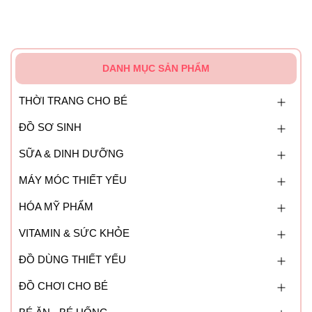
DANH MỤC SẢN PHẨM
THỜI TRANG CHO BÉ
ĐỒ SƠ SINH
SỮA & DINH DƯỠNG
MÁY MÓC THIẾT YẾU
HÓA MỸ PHẨM
VITAMIN & SỨC KHỎE
ĐỒ DÙNG THIẾT YẾU
ĐỒ CHƠI CHO BÉ