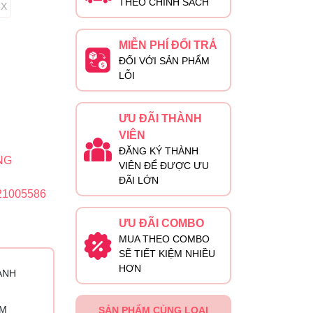
THEO CHÍNH SÁCH
IX
MIỄN PHÍ ĐỔI TRẢ
ĐỐI VỚI SẢN PHẨM
LỖI
ƯU ĐÃI THÀNH
VIÊN
ĐĂNG KÝ THÀNH
NG
VIÊN ĐỂ ĐƯỢC ƯU
ĐÃI LỚN
21005586
ƯU ĐÃI COMBO
MUA THEO COMBO
SẼ TIẾT KIỆM NHIỀU
HƠN
ÀNH
ỈM
SẢN PHẨM CÙNG LOẠI