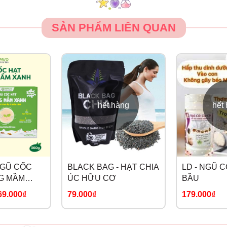
SẢN PHẨM LIÊN QUAN
hết hàng
hết
NGŨ CỐC
BLACK BAG - HẠT CHIA
LD - NGŨ 
G MẦM
ÚC HỮU CƠ
BẦU
MẸ BẦU
69.000₫
79.000₫
179.000₫