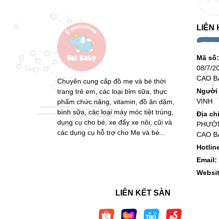
LIÊN 
Mã số
08/7/2
CAO B
Chuyên cung cấp đồ mẹ và bé thời
Người 
trang trẻ em, các loại bỉm sữa, thực
VINH
phẩm chức năng, vitamin, đồ ăn dặm,
bình sữa, các loại máy móc tiệt trùng,
Địa ch
dụng cụ cho bé, xe đẩy xe nôi, cũi và
PHƯỜN
các dụng cụ hỗ trợ cho Mẹ và bé...
CAO B
Hotlin
Email:
Websi
LIÊN KẾT SÀN