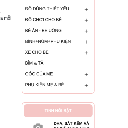
ĐỒ DÙNG THIẾT YẾU
.
ủa mỗi
ĐỒ CHƠI CHO BÉ
BÉ ĂN - BÉ UỐNG
BÌNH+NÚM+PHỤ KIỆN
XE CHO BÉ
BỈM & TÃ
GÓC CỦA MẸ
PHỤ KIỆN MẸ & BÉ
TINH NỔI BẬT
DHA, SẮT-KẼM VÀ