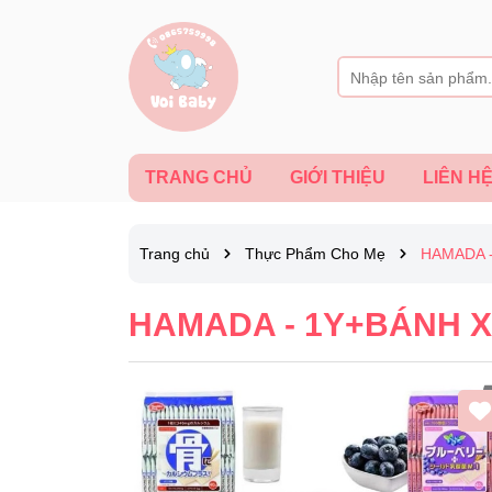
TRANG CHỦ
GIỚI THIỆU
LIÊN H
Trang chủ
Thực Phẩm Cho Mẹ
HAMADA 
HAMADA - 1Y+BÁNH X