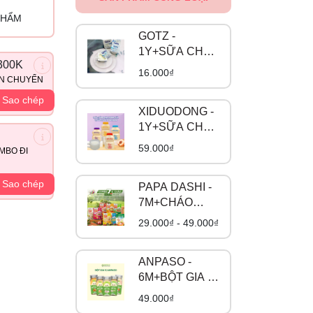
PHẨM
GOTZ -
1Y+SỮA CHUA
300K
CÓ ĐƯỜNG
16.000₫
ẬN CHUYỂN
Sao chép
XIDUODONG -
1Y+SỮA CHUA
UỐNG LÊN
59.000₫
MBO ĐI
MEN
Sao chép
PAPA DASHI -
7M+CHÁO
TƯƠI
29.000₫ - 49.000₫
ANPASO -
6M+BỘT GIA VỊ
HỮU CƠ
49.000₫