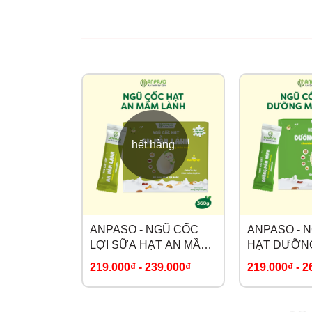
hết hàng
ANPASO - NGŨ CỐC
ANPASO - 
LỢI SỮA HẠT AN MẦM
HẠT DƯỠN
LÀNH CHO MẸ SAU
XANH CHO 
219.000₫
-
239.000₫
219.000₫
-
2
SINH