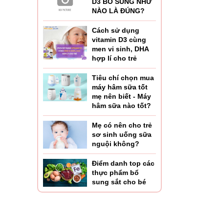
D3 BỔ SUNG NHƯ
NÀO LÀ ĐÚNG?
Cách sử dụng
vitamin D3 cùng
men vi sinh, DHA
hợp lí cho trẻ
Tiêu chí chọn mua
máy hâm sữa tốt
mẹ nên biết - Máy
hâm sữa nào tốt?
Mẹ có nên cho trẻ
sơ sinh uống sữa
nguội không?
Điểm danh top các
thực phẩm bổ
sung sắt cho bé