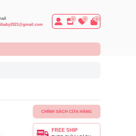
ail:
8
0
0
ibaby2021@gmail.com
CHÍNH SÁCH CỬA HÀNG
FREE SHIP