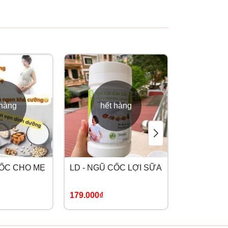
 hàng
hết hàng
CỐC CHO MẸ
LD - NGŨ CỐC LỢI SỮA
KOBE BUS
6M+TÁO Đ
NHẬT BẢN
179.000₫
179.000₫