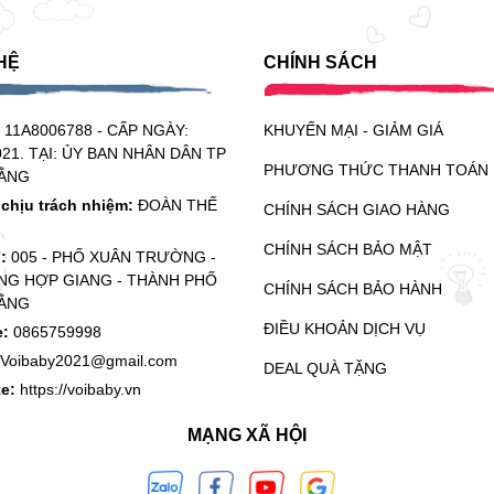
HỆ
CHÍNH SÁCH
:
11A8006788 - CẤP NGÀY:
KHUYẾN MẠI - GIẢM GIÁ
021. TẠI: ỦY BAN NHÂN DÂN TP
PHƯƠNG THỨC THANH TOÁN
ẰNG
chịu trách nhiệm:
ĐOÀN THẾ
CHÍNH SÁCH GIAO HÀNG
CHÍNH SÁCH BẢO MẬT
ỉ:
005 - PHỐ XUÂN TRƯỜNG -
G HỢP GIANG - THÀNH PHỐ
CHÍNH SÁCH BẢO HÀNH
ẰNG
ĐIỀU KHOẢN DỊCH VỤ
e:
0865759998
Voibaby2021@gmail.com
DEAL QUÀ TẶNG
te:
https://voibaby.vn
MẠNG XÃ HỘI