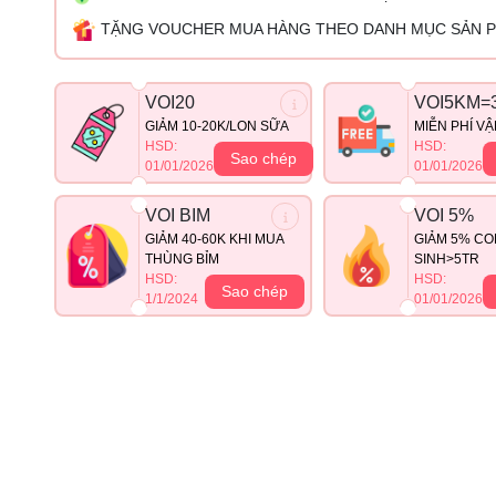
TẶNG VOUCHER MUA HÀNG THEO DANH MỤC SẢN 
VOI20
VOI5KM=
GIẢM 10-20K/LON SỮA
MIỄN PHÍ V
HSD:
HSD:
Sao chép
01/01/2026
01/01/2026
VOI BIM
VOI 5%
GIẢM 40-60K KHI MUA
GIẢM 5% CO
THÙNG BỈM
SINH>5TR
HSD:
HSD:
Sao chép
1/1/2024
01/01/2026