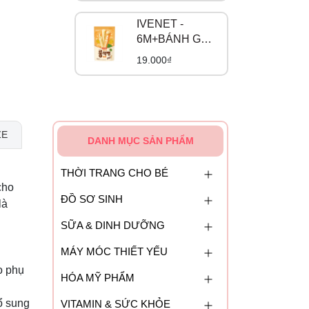
IVENET -
6M+BÁNH GẠO
LỨT CUỘN DÀI
19.000₫
VỊ BÍ NGÔ
NGỌT
ZE
DANH MỤC SẢN PHẨM
THỜI TRANG CHO BÉ
cho
ĐỒ SƠ SINH
là
SỮA & DINH DƯỠNG
MÁY MÓC THIẾT YẾU
o phụ
HÓA MỸ PHẨM
ổ sung
VITAMIN & SỨC KHỎE