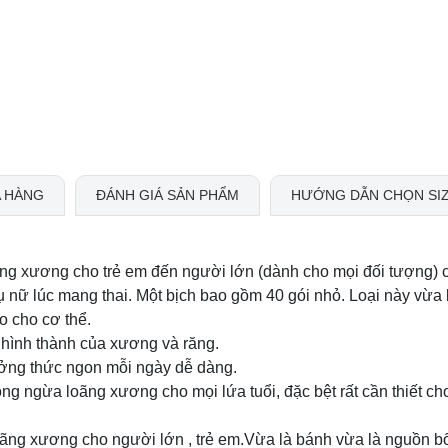
 HÀNG
ĐÁNH GIÁ SẢN PHẨM
HƯỚNG DẪN CHỌN SI
ng xương cho trẻ em đến người lớn (dành cho mọi đối tượng) 
ụ nữ lúc mang thai. Một bịch bao gồm 40 gói nhỏ. Loại này vừa 
o cho cơ thể.
 hình thành của xương và răng.
ưởng thức ngon mỗi ngày dễ dàng.
g ngừa loãng xương cho mọi lứa tuổi, đặc bệt rất cần thiết ch
oãng xương cho người lớn , trẻ em.Vừa là bánh vừa là nguồn b