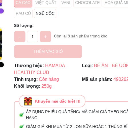
CA CAO
VIỆT QUẤT
VANI
CHOCOLATE
HOA QUẢ M
Mã giảm giá:
RAU CỦ
NGŨ CỐC
Ngày hết hạn:
Số lượng:
Điều kiện:
-
+
Còn lại 8 sản phẩm trong kho
THÊM VÀO GIỎ
Thương hiệu:
HAMADA
Loại:
BÉ ĂN - BÉ UỐ
HEALTHY CLUB
Tình trạng:
Còn hàng
Mã sản phẩm:
49026
Khối lượng:
250g
Khuyến mãi đặc biệt !!!
ÁP DỤNG PHIẾU QUÀ TẶNG/ MÃ GIẢM GIÁ THEO NG
HÀNG
GIẢM GIÁ KHI MUA TỪ 2 LON SỮA HOẶC 1 THÙNG B