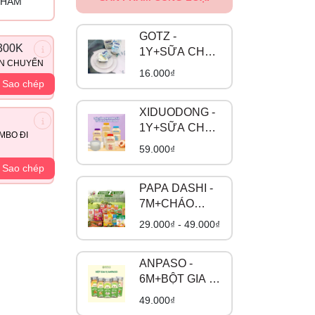
PHẨM
GOTZ -
300K
1Y+SỮA CHUA
ẬN CHUYỂN
CÓ ĐƯỜNG
16.000₫
Sao chép
XIDUODONG -
1Y+SỮA CHUA
MBO ĐI
UỐNG LÊN
59.000₫
MEN
Sao chép
PAPA DASHI -
7M+CHÁO
TƯƠI
29.000₫ - 49.000₫
ANPASO -
6M+BỘT GIA VỊ
HỮU CƠ
49.000₫