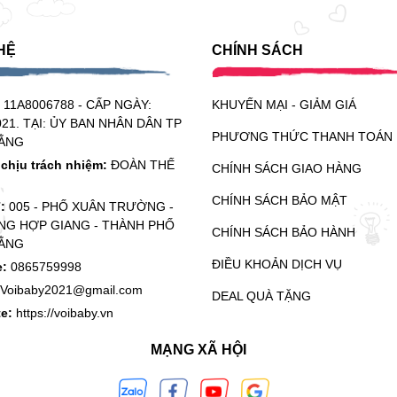
HỆ
CHÍNH SÁCH
:
11A8006788 - CẤP NGÀY:
KHUYẾN MẠI - GIẢM GIÁ
021. TẠI: ỦY BAN NHÂN DÂN TP
PHƯƠNG THỨC THANH TOÁN
ẰNG
chịu trách nhiệm:
ĐOÀN THẾ
CHÍNH SÁCH GIAO HÀNG
CHÍNH SÁCH BẢO MẬT
ỉ:
005 - PHỐ XUÂN TRƯỜNG -
G HỢP GIANG - THÀNH PHỐ
CHÍNH SÁCH BẢO HÀNH
ẰNG
ĐIỀU KHOẢN DỊCH VỤ
e:
0865759998
Voibaby2021@gmail.com
DEAL QUÀ TẶNG
te:
https://voibaby.vn
MẠNG XÃ HỘI