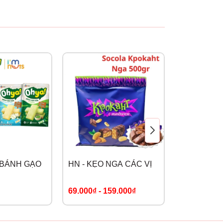
+BÁNH GẠO
HN - KẸO NGA CÁC VỊ
NESTLE -
KITKAT N
69.000₫
-
159.000₫
59.000₫