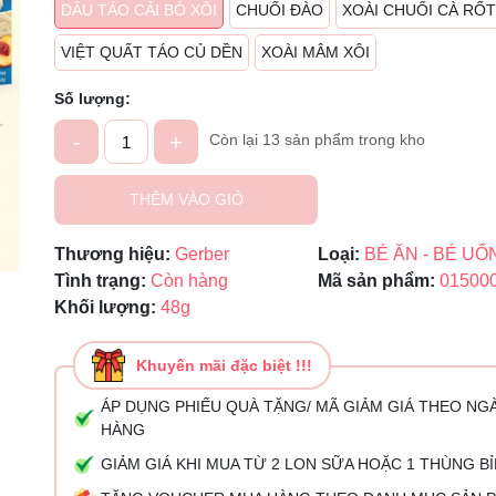
DÂU TÁO CẢI BÓ XÔI
CHUỐI ĐÀO
XOÀI CHUỐI CÀ RỐT
Mã giảm giá:
VIỆT QUẤT TÁO CỦ DỀN
XOÀI MÂM XÔI
Ngày hết hạn:
Số lượng:
Điều kiện:
-
+
Còn lại 13 sản phẩm trong kho
THÊM VÀO GIỎ
Thương hiệu:
Gerber
Loại:
BÉ ĂN - BÉ UỐ
Tình trạng:
Còn hàng
Mã sản phẩm:
01500
Khối lượng:
48g
Khuyến mãi đặc biệt !!!
ÁP DỤNG PHIẾU QUÀ TẶNG/ MÃ GIẢM GIÁ THEO NG
HÀNG
GIẢM GIÁ KHI MUA TỪ 2 LON SỮA HOẶC 1 THÙNG B