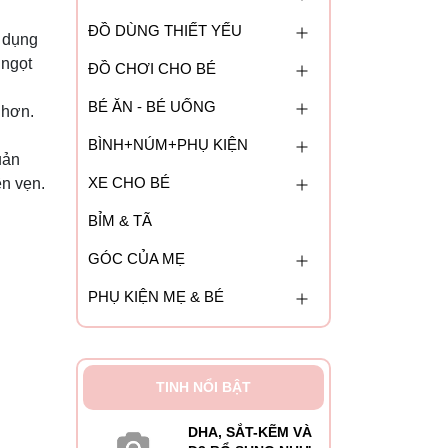
ĐỒ DÙNG THIẾT YẾU
 dụng
 ngọt
ĐỒ CHƠI CHO BÉ
BÉ ĂN - BÉ UỐNG
 hơn.
BÌNH+NÚM+PHỤ KIỆN
uản
XE CHO BÉ
n vẹn.
BỈM & TÃ
GÓC CỦA MẸ
PHỤ KIỆN MẸ & BÉ
TINH NỔI BẬT
DHA, SẮT-KẼM VÀ