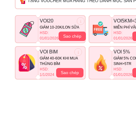
TẶNG VOUCHER MUA HÀNG THEO DANH MỤC SẢN 
VOI20
VOI5KM=
GIẢM 10-20K/LON SỮA
MIỄN PHÍ V
HSD:
HSD:
Sao chép
01/01/2026
01/01/2026
VOI BIM
VOI 5%
GIẢM 40-60K KHI MUA
GIẢM 5% CO
THÙNG BỈM
SINH>5TR
HSD:
HSD:
Sao chép
1/1/2024
01/01/2026