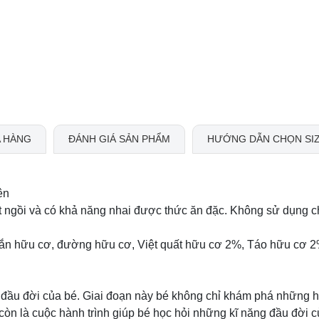
 HÀNG
ĐÁNH GIÁ SẢN PHẨM
HƯỚNG DẪN CHỌN SI
ên
t ngồi và có khả năng nhai được thức ăn đặc. Không sử dụng c
sắn hữu cơ, đường hữu cơ, Việt quất hữu cơ 2%, Táo hữu cơ 
g đầu đời của bé. Giai đoạn này bé không chỉ khám phá những
òn là cuộc hành trình giúp bé học hỏi những kĩ năng đầu đời 