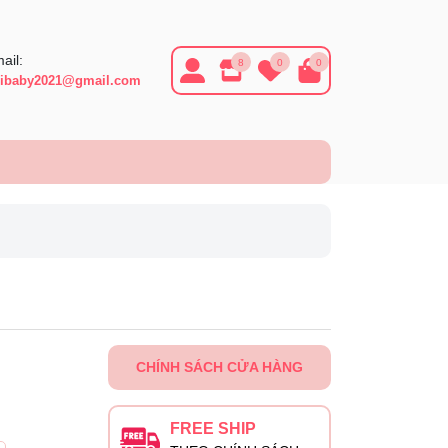
ail:
8
0
0
ibaby2021@gmail.com
CHÍNH SÁCH CỬA HÀNG
FREE SHIP