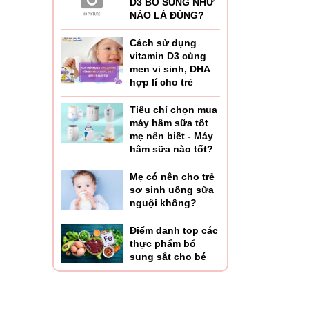
D3 BỔ SUNG NHƯ
NÀO LÀ ĐÚNG?
Cách sử dụng
vitamin D3 cùng
men vi sinh, DHA
hợp lí cho trẻ
Tiêu chí chọn mua
máy hâm sữa tốt
mẹ nên biết - Máy
hâm sữa nào tốt?
Mẹ có nên cho trẻ
sơ sinh uống sữa
nguội không?
Điểm danh top các
thực phẩm bổ
sung sắt cho bé