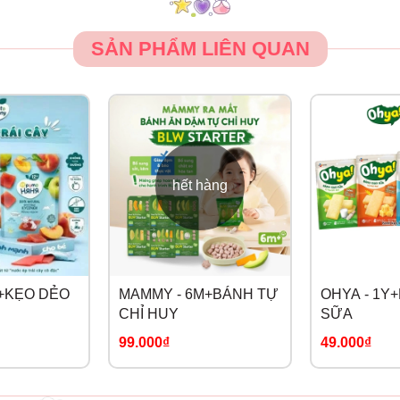
SẢN PHẨM LIÊN QUAN
hết hàng
Y+KẸO DẺO
MAMMY - 6M+BÁNH TỰ
OHYA - 1Y
CHỈ HUY
SỮA
99.000₫
49.000₫