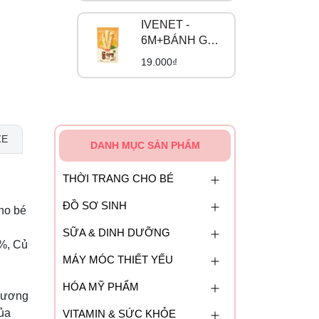
IVENET -
6M+BÁNH GẠO
LỨT CUỘN DÀI
19.000₫
VỊ BÍ NGÔ
NGỌT
ZE
DANH MỤC SẢN PHẨM
THỜI TRANG CHO BÉ
ĐỒ SƠ SINH
ho bé
SỮA & DINH DƯỠNG
2%, Củ
MÁY MÓC THIẾT YẾU
HÓA MỸ PHẨM
 hương
của
VITAMIN & SỨC KHỎE