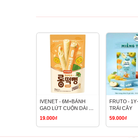
IVENET - 6M+BÁNH
FRUTO - 1
GẠO LỨT CUỘN DÀI VỊ
TRÁI CÂY
BÍ NGÔ NGỌT
19.000₫
59.000₫