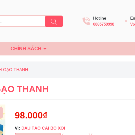
Hotline:
Em
0865759998
Vo
Ệ
CHÍNH SÁCH
H GẠO THANH
GẠO THANH
98.000₫
VỊ:
DÂU TÁO CẢI BÓ XÔI