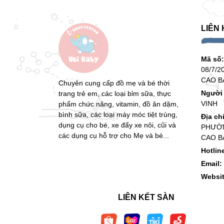
LIÊN 
Mã số
08/7/2
CAO B
Chuyên cung cấp đồ mẹ và bé thời
Người 
trang trẻ em, các loại bỉm sữa, thực
VINH
phẩm chức năng, vitamin, đồ ăn dặm,
bình sữa, các loại máy móc tiệt trùng,
Địa ch
dụng cụ cho bé, xe đẩy xe nôi, cũi và
PHƯỜN
các dụng cụ hỗ trợ cho Mẹ và bé...
CAO B
Hotlin
Email:
Websi
LIÊN KẾT SÀN