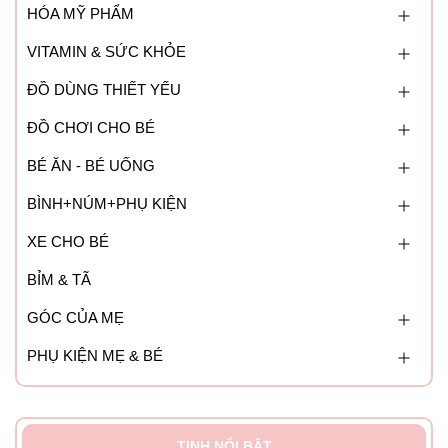
HÓA MỸ PHẨM
Có thể sử dụng tiệt trùng bằng tia UV
VITAMIN & SỨC KHỎE
ĐỒ DÙNG THIẾT YẾU
ĐỒ CHƠI CHO BÉ
BÉ ĂN - BÉ UỐNG
BÌNH+NÚM+PHỤ KIỆN
XE CHO BÉ
BỈM & TÃ
GÓC CỦA MẸ
PHỤ KIỆN MẸ & BÉ
TINH NỔI BẬT