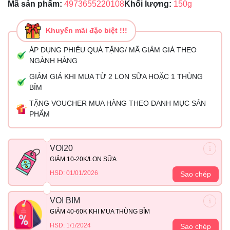
Mã sản phẩm:
4973655220108
Khối lượng:
150g
Khuyến mãi đặc biệt !!!
ÁP DỤNG PHIẾU QUÀ TẶNG/ MÃ GIẢM GIÁ THEO
NGÀNH HÀNG
GIẢM GIÁ KHI MUA TỪ 2 LON SỮA HOẶC 1 THÙNG
BỈM
TẶNG VOUCHER MUA HÀNG THEO DANH MỤC SẢN
PHẨM
VOI20
GIẢM 10-20K/LON SỮA
HSD: 01/01/2026
Sao chép
VOI BIM
GIẢM 40-60K KHI MUA THÙNG BỈM
HSD: 1/1/2024
Sao chép