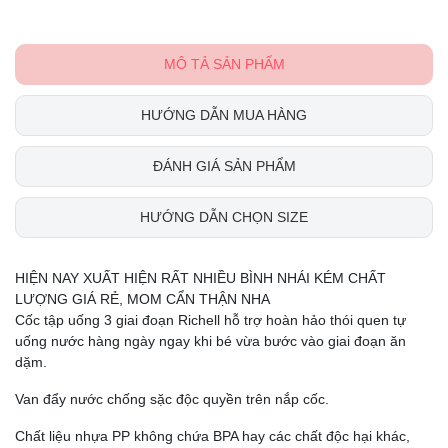
MÔ TẢ SẢN PHẨM
HƯỚNG DẪN MUA HÀNG
ĐÁNH GIÁ SẢN PHẨM
HƯỚNG DẪN CHỌN SIZE
HIỆN NAY XUẤT HIỆN RẤT NHIỀU BÌNH NHÁI KÉM CHẤT
LƯỢNG GIÁ RẺ, MOM CẨN THẬN NHA
Cốc tập uống 3 giai đoạn Richell hỗ trợ hoàn hảo thói quen tự
uống nước hàng ngày ngay khi bé vừa bước vào giai đoạn ăn
dặm.
Van đẩy nước chống sặc độc quyền trên nắp cốc.
Chất liệu nhựa PP không chứa BPA hay các chất độc hại khác,