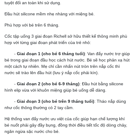
tuyệt đối an toàn khi sử dụng.
Đầu hút silicone mềm nhẹ nhàng với miệng bé.
Phù hợp với bé trên 6 tháng.
Cốc tập uống 3 giai đoạn Richell sở hữu thiết kế thông minh phù
hợp với từng giai đoạn phát triển của trẻ nhỏ:
-
Giai đoạn 1 (cho bé 6 tháng tuổi)
: Van đẩy nước trợ giúp
bé trong giai đoạn đầu học cách hút nước. Bé sẽ học phản xạ hút
một cách tự nhiên. Mẹ chỉ cần nhấn nút tròn trên nắp cốc thì
nước sẽ trào lên đầu hút (lưu ý nắp cốc phải kín).
-
Giai đoạn 2 (cho bé 6-9 tháng)
: Đầu hút bằng silicone
hình elip vừa với khuôn miệng giúp bé uống dễ dàng.
-
Giai đoạn 3 (cho bé trên 9 tháng tuổi)
: Tháo nắp dùng
như cốc thông thường có 2 tay cầm.
Hệ thống van đẩy nước ưu việt của cốc giúp hạn chế lượng khí
bé nuốt phải gây đầy bụng, đồng thời điều tiết tốc độ dòng chảy,
ngăn ngừa sặc nước cho bé.