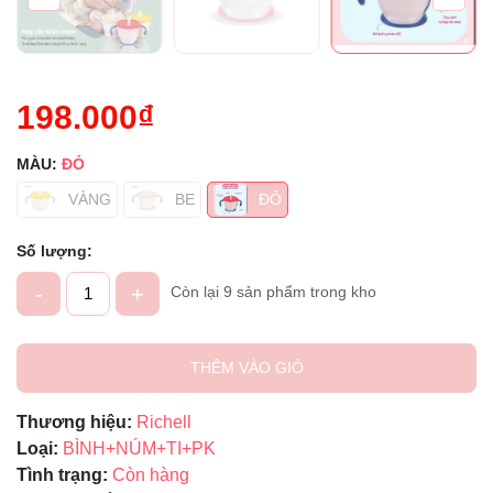
198.000₫
MÀU:
ĐỎ
VÀNG
BE
ĐỎ
Số lượng:
-
+
Còn lại 9 sản phẩm trong kho
THÊM VÀO GIỎ
Thương hiệu:
Richell
Loại:
BÌNH+NÚM+TI+PK
Tình trạng:
Còn hàng