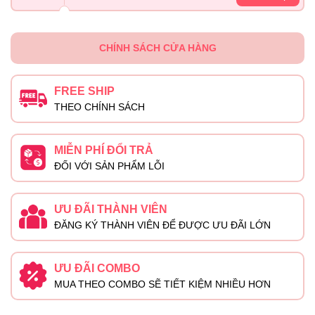
CHÍNH SÁCH CỬA HÀNG
FREE SHIP
THEO CHÍNH SÁCH
MIỄN PHÍ ĐỔI TRẢ
ĐỐI VỚI SẢN PHẨM LỖI
ƯU ĐÃI THÀNH VIÊN
ĐĂNG KÝ THÀNH VIÊN ĐỂ ĐƯỢC ƯU ĐÃI LỚN
ƯU ĐÃI COMBO
MUA THEO COMBO SẼ TIẾT KIỆM NHIỀU HƠN