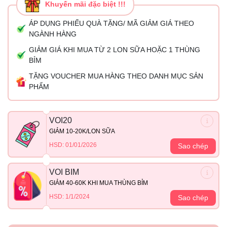
Khuyến mãi đặc biệt !!!
ÁP DỤNG PHIẾU QUÀ TẶNG/ MÃ GIẢM GIÁ THEO
NGÀNH HÀNG
GIẢM GIÁ KHI MUA TỪ 2 LON SỮA HOẶC 1 THÙNG
BỈM
TẶNG VOUCHER MUA HÀNG THEO DANH MỤC SẢN
PHẨM
VOI20
GIẢM 10-20K/LON SỮA
HSD: 01/01/2026
Sao chép
VOI BIM
GIẢM 40-60K KHI MUA THÙNG BỈM
HSD: 1/1/2024
Sao chép