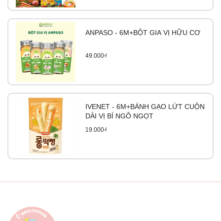
ANPASO - 6M+BỘT GIA VỊ HỮU CƠ
49.000₫
IVENET - 6M+BÁNH GẠO LỨT CUỘN
DÀI VỊ BÍ NGÔ NGỌT
19.000₫