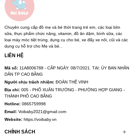
Chuyên cung cấp đồ mẹ và bé thời trang trẻ em, các loại bỉm
sữa, thực phẩm chức năng, vitamin, đồ ăn dặm, bình sữa, các
loại máy móc tiệt trùng, dụng cụ cho bé, xe đẩy xe nôi, cũi và các
dụng cụ hỗ trợ cho Mẹ và bé...
LIÊN HỆ
Mã số:
11A8006788 - CẤP NGÀY: 08/7/2021. TẠI: ỦY BAN NHÂN
DÂN TP CAO BẰNG
Người chịu trách nhiệm:
ĐOÀN THẾ VINH
Địa chỉ:
005 - PHỐ XUÂN TRƯỜNG - PHƯỜNG HỢP GIANG -
THÀNH PHỐ CAO BẰNG
Hotline:
0865759998
Email:
Voibaby2021@gmail.com
Website:
https://voibaby.vn
CHÍNH SÁCH