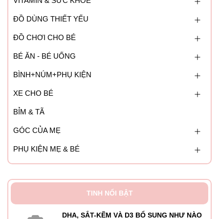
VITAMIN & SỨC KHỎE
– Lưu ý: Không sử dụng sản phẩm nếu mẫn cảm với các
thành phần có trong sản phẩm. Không được ăn túi chống
ĐỒ DÙNG THIẾT YẾU
ẩm bên trong sản phẩm.
ĐỒ CHƠI CHO BÉ
BÉ ĂN - BÉ UỐNG
BÌNH+NÚM+PHỤ KIỆN
XE CHO BÉ
BỈM & TÃ
GÓC CỦA MẸ
PHỤ KIỆN MẸ & BÉ
TINH NỔI BẬT
DHA, SẮT-KẼM VÀ D3 BỔ SUNG NHƯ NÀO