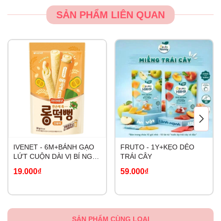
SẢN PHẨM LIÊN QUAN
IVENET - 6M+BÁNH GẠO
FRUTO - 1Y+KẸO DẺO
LỨT CUỘN DÀI VỊ BÍ NGÔ
TRÁI CÂY
NGỌT
19.000₫
59.000₫
SẢN PHẨM CÙNG LOẠI