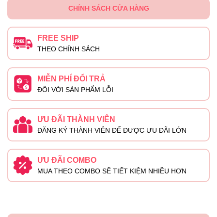
CHÍNH SÁCH CỬA HÀNG
FREE SHIP
THEO CHÍNH SÁCH
MIỄN PHÍ ĐỔI TRẢ
ĐỐI VỚI SẢN PHẨM LỖI
ƯU ĐÃI THÀNH VIÊN
ĐĂNG KÝ THÀNH VIÊN ĐỂ ĐƯỢC ƯU ĐÃI LỚN
ƯU ĐÃI COMBO
MUA THEO COMBO SẼ TIẾT KIỆM NHIỀU HƠN