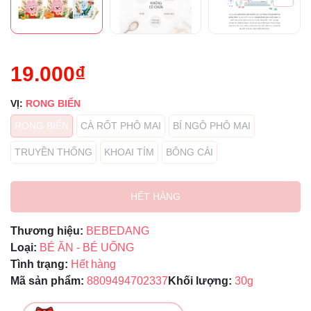
19.000₫
VỊ:
RONG BIỂN
RONG BIỂN
CÀ RỐT PHÔ MAI
BÍ NGÔ PHÔ MAI
TRUYỀN THỐNG
KHOAI TÍM
BÔNG CẢI
HẾT HÀNG
Thương hiệu:
BEBEDANG
Loại:
BÉ ĂN - BÉ UỐNG
Tình trạng:
Hết hàng
Mã sản phẩm:
8809494702337
Khối lượng:
30g