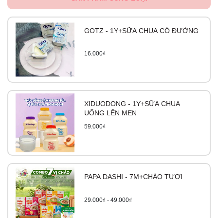
GOTZ - 1Y+SỮA CHUA CÓ ĐƯỜNG
16.000₫
XIDUODONG - 1Y+SỮA CHUA
UỐNG LÊN MEN
59.000₫
PAPA DASHI - 7M+CHÁO TƯƠI
29.000₫ - 49.000₫