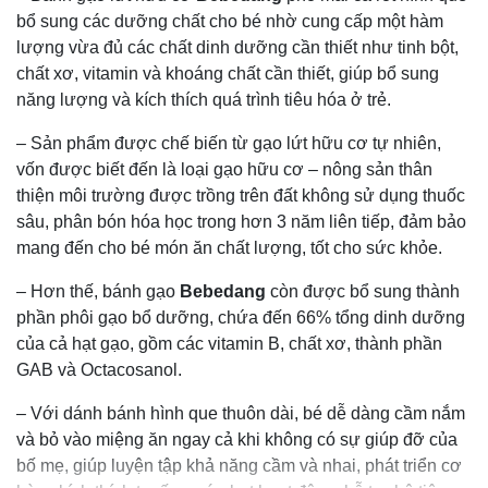
bổ sung các dưỡng chất cho bé nhờ cung cấp một hàm
lượng vừa đủ các chất dinh dưỡng cần thiết như tinh bột,
chất xơ, vitamin và khoáng chất cần thiết, giúp bổ sung
năng lượng và kích thích quá trình tiêu hóa ở trẻ.
– Sản phẩm được chế biến từ gạo lứt hữu cơ tự nhiên,
vốn được biết đến là loại gạo hữu cơ – nông sản thân
thiện môi trường được trồng trên đất không sử dụng thuốc
sâu, phân bón hóa học trong hơn 3 năm liên tiếp, đảm bảo
mang đến cho bé món ăn chất lượng, tốt cho sức khỏe.
– Hơn thế, bánh gạo
Bebedang
còn được bổ sung thành
phần phôi gạo bổ dưỡng, chứa đến 66% tổng dinh dưỡng
của cả hạt gạo, gồm các vitamin B, chất xơ, thành phần
GAB và Octacosanol.
– Với dánh bánh hình que thuôn dài, bé dễ dàng cầm nắm
và bỏ vào miệng ăn ngay cả khi không có sự giúp đỡ của
bố mẹ, giúp luyện tập khả năng cầm và nhai, phát triển cơ